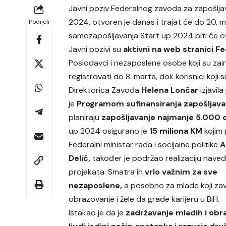
Javni poziv Federalnog zavoda za zapošlja
2024. otvoren je danas i trajat će do 20. m
Podijeli
samozapošljavanja Start up 2024 biti će otv
Javni pozivi su
aktivni na web stranici F
Poslodavci i nezaposlene osobe koji su zai
registrovati do 8. marta, dok korisnici koji s
Direktorica Zavoda
Helena Lončar
izjavil
je
Programom sufinansiranja zapošljava
planiraju
zapošljavanje najmanje 5.000 
up 2024 osigurano je
15 miliona KM
kojim 
Federalni ministar rada i socijalne politike
A
Delić,
također je podržao realizaciju nave
projekata. Smatra ih
vrlo važnim za sve
nezaposlene,
a posebno za mlade koji za
obrazovanje i žele da grade karijeru u BiH.
Istakao je da je
zadržavanje mladih i obr