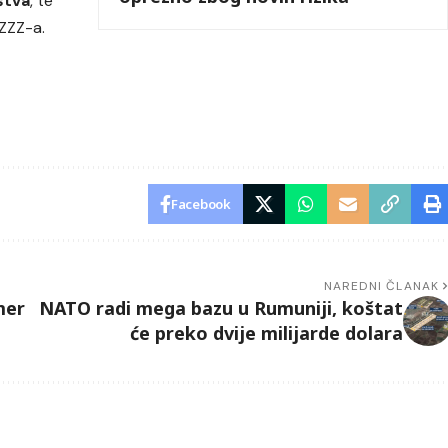
štva
, te
ZZZ-a.
Facebook
NAREDNI ČLANAK
mer
NATO radi mega bazu u Rumuniji, koštat
će preko dvije milijarde dolara