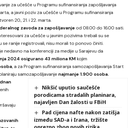
vanje za učešće u Programu sufinansiranja zapošljavanja
arta, a javni poziv za učešće u Programu sufinansiranja
oren 20., 21. i 22. marta.
ederalnog zavoda za zapošljavanje
od 08.00 do 16.00 sati.
nteresovani za učešće u javnim pozivima trebali su se
u se ranije registrovali, nisu morali to ponovo činiti.
a je nedavno na konferenciji za medije u Sarajevu da
nja 2024 osigurano 43 miliona KM
kojim
osoba
, a za Program sufinansiranja samozapošljavanja Start
planiraju samozapošljavanje
najmanje 1.900 osoba.
dnan
Nikšić uputio saučešće
denih
porodicama stradalih planinara,
najavljen Dan žalosti u FBiH
vršavaju
Pad cijena nafte nakon zatišja
između SAD-a i Irana, tržište
azovanih
oprezno zbog novih rizika