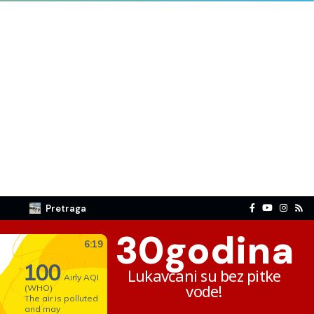
Pretraga
30
godina
Lukavčani su bez pitke
vode!