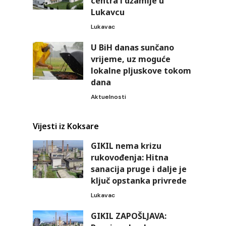
centra i džamije u
Lukavcu
Lukavac
U BiH danas sunčano
vrijeme, uz moguće
lokalne pljuskove tokom
dana
Aktuelnosti
Vijesti iz Koksare
GIKIL nema krizu
rukovođenja: Hitna
sanacija pruge i dalje je
ključ opstanka privrede
Lukavac
GIKIL ZAPOŠLJAVA: