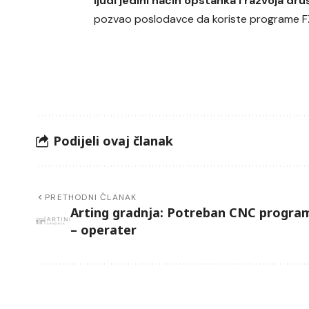
ljudi jedini način opstanka i razvoja dru
pozvao poslodavce da koriste programe F
Podijeli ovaj članak
PRETHODNI ČLANAK
Arting gradnja: Potreban CNC progra
– operater