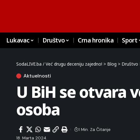
Lukavac
Društvo
Crna hronika
Sport
SodaLIVE.ba / Već drugu deceniju zajedno!
>
Blog
>
Društvo
Aktuelnosti
U BiH se otvara v
osoba
1 Min. Za Čitanje
18. Marta 2024.