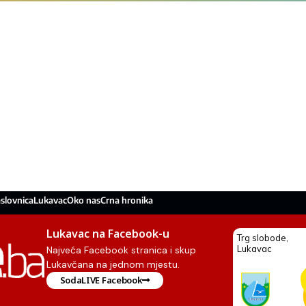
slovnica
Lukavac
Oko nas
Crna hronika
Lukavac na Facebook-u
Najveća Facebook stranica i skup
Lukavčana na jednom mjestu.
SodaLIVE Facebook