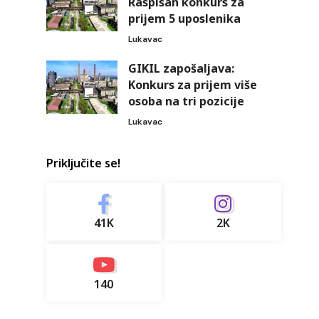
Raspisan konkurs za
prijem 5 uposlenika
Lukavac
GIKIL zapošaljava:
Konkurs za prijem više
osoba na tri pozicije
Lukavac
Priključite se!
41K
2K
140