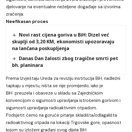
djelovanje na eventualne neželjene događaje sa izvorima
zračenja.
Neefikasan proces
Novi rast cijena goriva u BiH: Dizel već
skuplji od 3,20 KM, ekonomisti upozoravaju
na lančana poskupljenja
Danas Dan žalosti zbog tragične smrti pet
bh. planinara
Prema Izvještaju Ureda za reviziju institucija BiH, nadležni
tapkaju u mjestu, ništa se nije promijenilo, iako je
BiH preuzela i obaveze u skladu sa Zajedničkom
konvencijom o sigurnosti upravljanja istrošenim gorivom i
sigurnosti upravljanja radioaktivnim otpadom.
Podsjetit ćemo na goruće pitanje skladišta/odlagališta
radioaktivnog otpada na lokaciji Trgovske gore, opasnost
kojom su izloženi građani ovog dijela BiH.