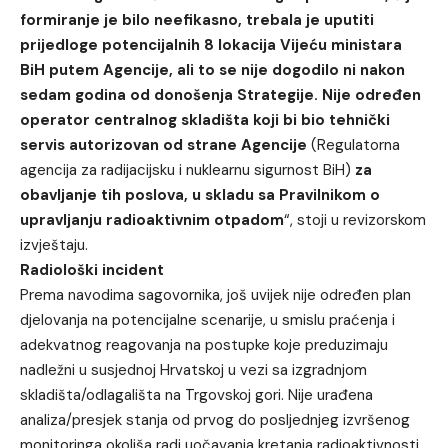
formiranje je bilo neefikasno, trebala je uputiti
prijedloge potencijalnih 8 lokacija Vijeću ministara
BiH putem Agencije, ali to se nije dogodilo ni nakon
sedam godina od donošenja Strategije. Nije određen
operator centralnog skladišta koji bi bio tehnički
servis autorizovan od strane Agencije
(Regulatorna
agencija za radijacijsku i nuklearnu sigurnost BiH)
za
obavljanje tih poslova, u skladu sa Pravilnikom o
upravljanju radioaktivnim otpadom
“, stoji u revizorskom
izvještaju.
Radiološki incident
Prema navodima sagovornika, još uvijek nije određen plan
djelovanja na potencijalne scenarije, u smislu praćenja i
adekvatnog reagovanja na postupke koje preduzimaju
nadležni u susjednoj Hrvatskoj u vezi sa izgradnjom
skladišta/odlagališta na Trgovskoj gori. Nije urađena
analiza/presjek stanja od prvog do posljednjeg izvršenog
monitoringa okoliša radi uočavanja kretanja radioaktivnosti