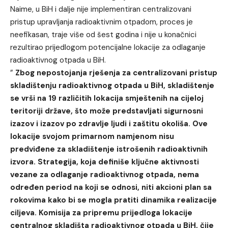
Naime, u BiH i dalje nije implementiran centralizovani
pristup upravljanja radioaktivnim otpadom, proces je
neefikasan, traje više od šest godina i nije u konačnici
rezultirao prijedlogom potencijalne lokacije za odlaganje
radioaktivnog otpada u BiH.
”
Zbog nepostojanja rješenja za centralizovani pristup
skladištenju radioaktivnog otpada u BiH, skladištenje
se vrši na 19 različitih lokacija smještenih na cijeloj
teritoriji države, što može predstavljati sigurnosni
izazov i izazov po zdravlje ljudi i zaštitu okoliša. Ove
lokacije svojom primarnom namjenom nisu
predviđene za skladištenje istrošenih radioaktivnih
izvora. Strategija, koja definiše ključne aktivnosti
vezane za odlaganje radioaktivnog otpada, nema
određen period na koji se odnosi, niti akcioni plan sa
rokovima kako bi se mogla pratiti dinamika realizacije
ciljeva. Komisija za pripremu prijedloga lokacije
centralnog skladišta radioaktivnog otpada u BiH, čije