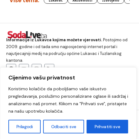
Više tema:
Lukavac
Aktuelnosti
Izdvojeno
Vlada
Informacije iz Lukavca kojima možete vjerovati.
Postojimo od
2009. godine i od tada smo najposjećeniji internet portal i
najutjecajniji medij na području općine Lukavac i Tuzlanskog
kantona.
Cijenimo vašu privatnost
O nama
Koristimo kolačiće da poboljšamo vaše iskustvo
Lukavac
Društvo
Crna hronika
Sport
pregledavanja, poslužimo personalizirane oglase ili sadržaj i
Kultura
Kolumne
Slobodno vrijeme
analiziramo naš promet. Klikom na "Prihvati sve", pristajete
na našu upotrebu kolačića.
2009. – 2024. © Lukavački info portal – SodaLIVE.ba. Sva prava
zadržana. Zabranjeno kopiranje autorskog sadržaja i korištenje
Prilagodi
Odbaciti sve
Prihvatiti sve
autorskih fotografija bez odobrenja portala.