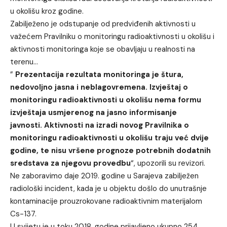
u okolišu kroz godine.
Zabilježeno je odstupanje od predviđenih aktivnosti u
važećem Pravilniku o monitoringu radioaktivnosti u okolišu i
aktivnosti monitoringa koje se obavljaju u realnosti na
terenu…
”
Prezentacija rezultata monitoringa je štura,
nedovoljno jasna i neblagovremena. Izvještaj o
monitoringu radioaktivnosti u okolišu nema formu
izvještaja usmjerenog na jasno informisanje
javnosti. Aktivnosti na izradi novog Pravilnika o
monitoringu radioaktivnosti u okolišu traju već dvije
godine, te nisu vršene prognoze potrebnih dodatnih
sredstava za njegovu provedbu
“, upozorili su revizori.
Ne zaboravimo daje 2019. godine u Sarajeva zabilježen
radiološki incident, kada je u objektu došlo do unutrašnje
kontaminacije prouzrokovane radioaktivnim materijalom
Cs-137.
U svijetu je u toku 2018. godine prijavljeno ukupno 254