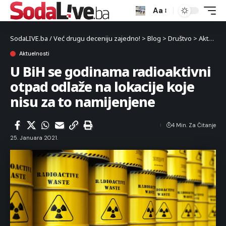
Aa
SodaLIVE.ba / Već drugu deceniju zajedno!
>
Blog
>
Društvo
>
Aktuelnosti
Aktuelnosti
U BiH se godinama radioaktivni
otpad odlaže na lokacije koje
nisu za to namijenjene
4 Min. Za Čitanje
25. Januara 2021.