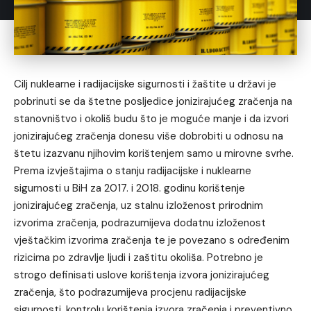
Cilj nuklearne i radijacijske sigurnosti i žaštite u državi je
pobrinuti se da štetne posljedice jonizirajućeg zračenja na
stanovništvo i okoliš budu što je moguće manje i da izvori
jonizirajućeg zračenja donesu više dobrobiti u odnosu na
štetu izazvanu njihovim korištenjem samo u mirovne svrhe.
Prema izvještajima o stanju radijacijske i nuklearne
sigurnosti u BiH za 2017. i 2018. godinu korištenje
jonizirajućeg zračenja, uz stalnu izloženost prirodnim
izvorima zračenja, podrazumijeva dodatnu izloženost
vještačkim izvorima zračenja te je povezano s određenim
rizicima po zdravlje ljudi i zaštitu okoliša. Potrebno je
strogo definisati uslove korištenja izvora jonizirajućeg
zračenja, što podrazumijeva procjenu radijacijske
sigurnosti, kontrolu korištenja izvora zračenja i preventivno