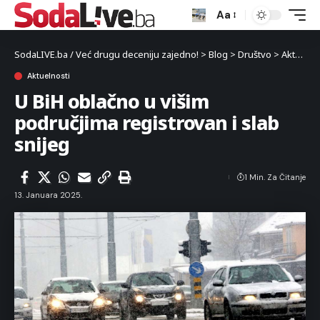
Aa
SodaLIVE.ba / Već drugu deceniju zajedno!
>
Blog
>
Društvo
>
Aktuelnosti
Aktuelnosti
U BiH oblačno u višim
područjima registrovan i slab
snijeg
1 Min. Za Čitanje
13. Januara 2025.