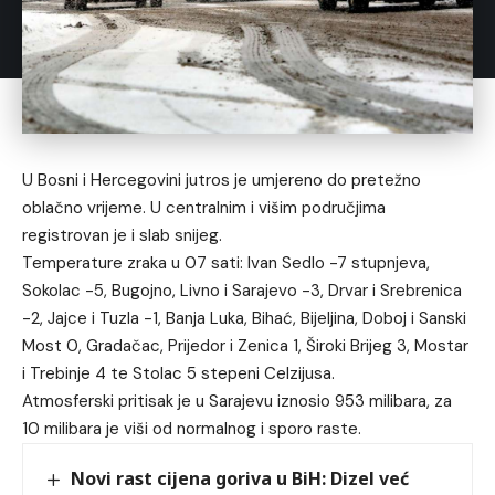
U Bosni i Hercegovini jutros je umjereno do pretežno
oblačno vrijeme. U centralnim i višim područjima
registrovan je i slab snijeg.
Temperature zraka u 07 sati: Ivan Sedlo -7 stupnjeva,
Sokolac -5, Bugojno, Livno i Sarajevo -3, Drvar i Srebrenica
-2, Jajce i Tuzla -1, Banja Luka, Bihać, Bijeljina, Doboj i Sanski
Most 0, Gradačac, Prijedor i Zenica 1, Široki Brijeg 3, Mostar
i Trebinje 4 te Stolac 5 stepeni Celzijusa.
Atmosferski pritisak je u Sarajevu iznosio 953 milibara, za
10 milibara je viši od normalnog i sporo raste.
Novi rast cijena goriva u BiH: Dizel već