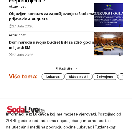
Preporučujemo
Aktuelnosti
Objavljen konkurs za zapošljavanje u školama TK: Rok za
prijave do 4. augusta
27. Jula 2026.
Aktuelnosti
Dom naroda usvojio budžet BiH za 2026. godinu vrijedan 1,58
milijardi KM
27. Jula 2026.
Prikaži više
Više tema:
Lukavac
Aktuelnosti
Izdvojeno
Vlada
Informacije iz Lukavca kojima možete vjerovati.
Postojimo od
2009. godine i od tada smo najposjećeniji internet portal i
najutjecajniji medij na području općine Lukavac i Tuzlanskog