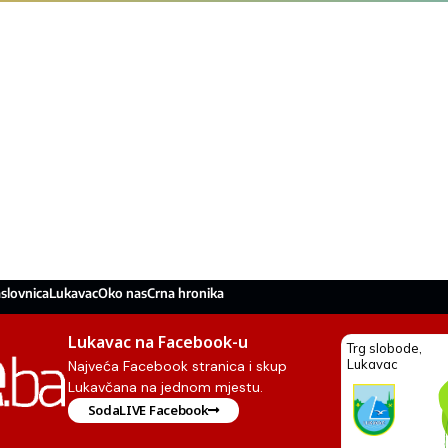
slovnica
Lukavac
Oko nas
Crna hronika
Lukavac na Facebook-u
Najveća Facebook stranica i skup
Lukavčana na jednom mjestu.
SodaLIVE Facebook