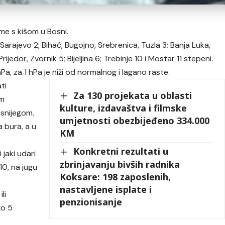
eme s kišom u Bosni.
Sarajevo 2; Bihać, Bugojno, Srebrenica, Tuzla 3; Banja Luka,
ijedor, Zvornik 5; Bijeljina 6; Trebinje 10 i Mostar 11 stepeni.
Pa, za 1 hPa je niži od normalnog i lagano raste.
ti
Za 130 projekata u oblasti
im
kulture, izdavaštva i filmske
 snijegom.
umjetnosti obezbijeđeno 334.000
 bura, a u
KM
Konkretni rezultati u
jaki udari
zbrinjavanju bivših radnika
10, na jugu
Koksare: 198 zaposlenih,
nastavljene isplate i
li
penzionisanje
ko 5