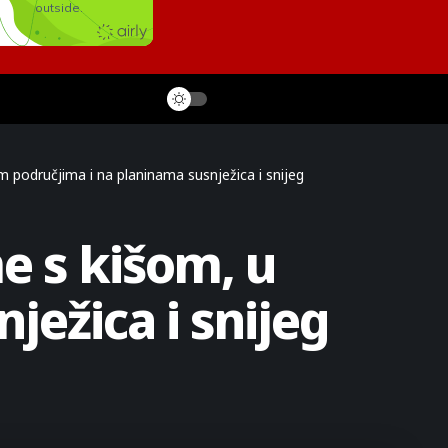
m područjima i na planinama susnježica i snijeg
e s kišom, u
ježica i snijeg