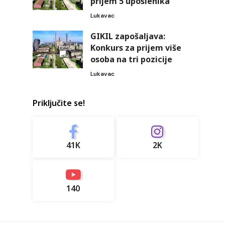
prijem 5 uposlenika
Lukavac
GIKIL zapošaljava:
Konkurs za prijem više
osoba na tri pozicije
Lukavac
Priključite se!
41K
2K
140