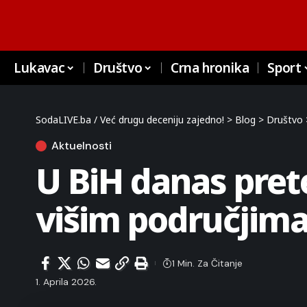
Lukavac
Društvo
Crna hronika
Sport
SodaLIVE.ba / Već drugu deceniju zajedno!
>
Blog
>
Društvo
Aktuelnosti
U BiH danas pret
višim područjima 
1 Min. Za Čitanje
1. Aprila 2026.