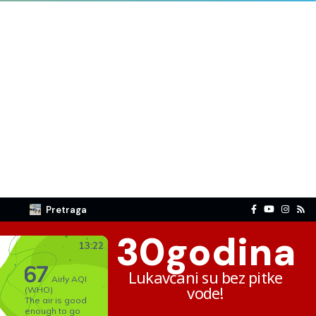
Pretraga
30
godina
Lukavčani su bez pitke
vode!