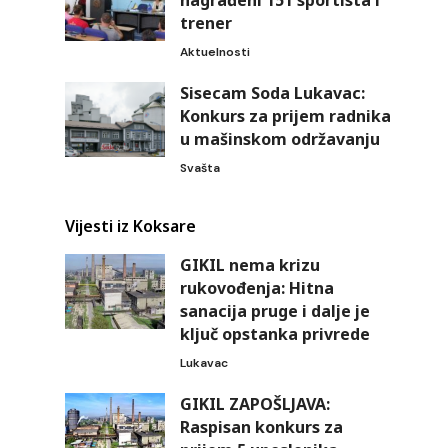
nagrađeni 151 sportista i
trener
Aktuelnosti
Sisecam Soda Lukavac:
Konkurs za prijem radnika
u mašinskom održavanju
Svašta
Vijesti iz Koksare
GIKIL nema krizu
rukovođenja: Hitna
sanacija pruge i dalje je
ključ opstanka privrede
Lukavac
GIKIL ZAPOŠLJAVA:
Raspisan konkurs za