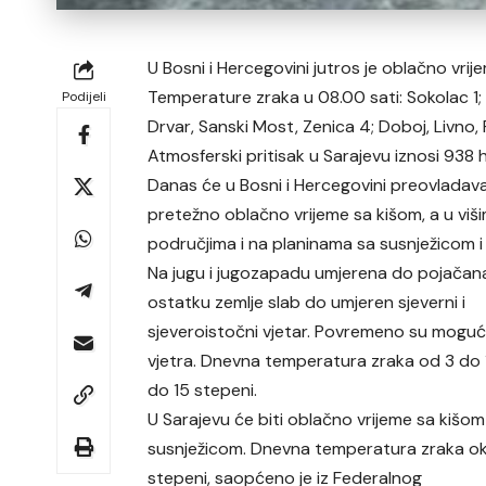
U Bosni i Hercegovini jutros je oblačno vrij
Temperature zraka u 08.00 sati: Sokolac 1; 
Podijeli
Drvar, Sanski Most, Zenica 4; Doboj, Livno, Pr
Atmosferski pritisak u Sarajevu iznosi 938 h
Danas će u Bosni i Hercegovini preovladava
pretežno oblačno vrijeme sa kišom, a u viš
područjima i na planinama sa susnježicom i
Na jugu i jugozapadu umjerena do pojačana
ostatku zemlje slab do umjeren sjeverni i
sjeveroistočni vjetar. Povremeno su mogući 
vjetra. Dnevna temperatura zraka od 3 do 
do 15 stepeni.
U Sarajevu će biti oblačno vrijeme sa kišom i
susnježicom. Dnevna temperatura zraka o
stepeni, saopćeno je iz Federalnog