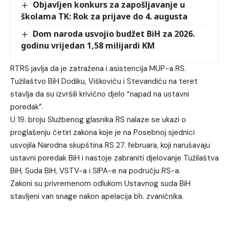
Objavljen konkurs za zapošljavanje u
školama TK: Rok za prijave do 4. augusta
Dom naroda usvojio budžet BiH za 2026.
godinu vrijedan 1,58 milijardi KM
RTRS javlja da je zatražena i asistencija MUP-a RS.
Tužilaštvo BiH Dodiku, Viškoviću i Stevandiću na teret
stavlja da su izvršili krivično djelo “napad na ustavni
poredak”.
U 19. broju Službenog glasnika RS nalaze se ukazi o
proglašenju četiri zakona koje je na Posebnoj sjednici
usvojila Narodna skupština RS 27. februara, koji narušavaju
ustavni poredak BiH i nastoje zabraniti djelovanje Tužilaštva
BiH, Suda BiH, VSTV-a i SIPA-e na području RS-a.
Zakoni su privremenom odlukom Ustavnog suda BiH
stavljeni van snage nakon apelacija bh. zvaničnika.