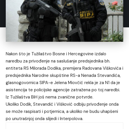
Nakon što je Tužilaštvo Bosne i Hercegovine izdalo
naredbu za privođenje na saslušanje predsjednika bh.
entiteta RS Milorada Dodika, premijera Radovana Viškovića i
predsjednika Narodne skupštine RS-a Nenada Stevandića,
glasnogovornica SIPA-e Jelena Miovčić rekla je za N1 da je
asistencija te policijske agencije zatražena po toj naredbi.
Iz Tužilaštva BiH još nema zvanične potvrde.
Ukoliko Dodik, Stevandić i Višković odbiju privođenje onda
se može raspisati i potjernica, a ukoliko ne budu uhapšeni
po unutrašnjoj onda slijedi i Interpolova.