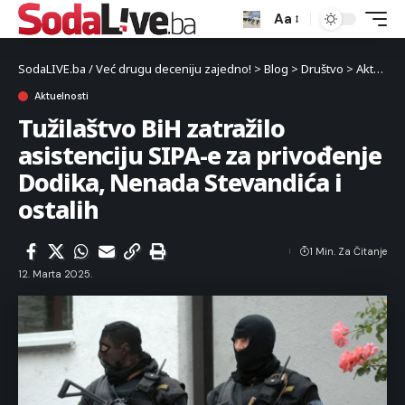
Aa
SodaLIVE.ba / Već drugu deceniju zajedno!
>
Blog
>
Društvo
>
Aktuelnosti
Aktuelnosti
Tužilaštvo BiH zatražilo
asistenciju SIPA-e za privođenje
Dodika, Nenada Stevandića i
ostalih
1 Min. Za Čitanje
12. Marta 2025.