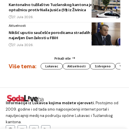
Kantonalno tužilaštvo Tuzlanskog kantona je podiglo
optužnicu protiv Naila Jusića (59) iz Živinica
27. Jula 2026.
Aktuelnosti
Nikšić uputio saučešće porodicama stradalih planinara,
najavljen Dan žalosti u FBiH
27. Jula 2026.
Prikaži više
Više tema:
Lukavac
Aktuelnosti
Izdvojeno
Vlada
Informacije iz Lukavca kojima možete vjerovati.
Postojimo od
2009. godine i od tada smo najposjećeniji internet portal i
najutjecajniji medij na području općine Lukavac i Tuzlanskog
kantona.