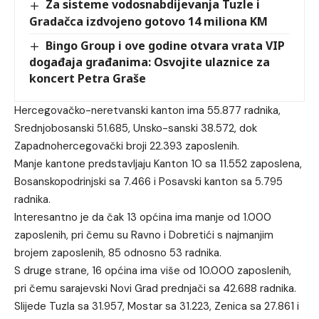
Za sisteme vodosnabdijevanja Tuzle i
Gradačca izdvojeno gotovo 14 miliona KM
Bingo Group i ove godine otvara vrata VIP
događaja građanima: Osvojite ulaznice za
koncert Petra Graše
Hercegovačko-neretvanski kanton ima 55.877 radnika,
Srednjobosanski 51.685, Unsko-sanski 38.572, dok
Zapadnohercegovački broji 22.393 zaposlenih.
Manje kantone predstavljaju Kanton 10 sa 11.552 zaposlena,
Bosanskopodrinjski sa 7.466 i Posavski kanton sa 5.795
radnika.
Interesantno je da čak 13 općina ima manje od 1.000
zaposlenih, pri čemu su Ravno i Dobretići s najmanjim
brojem zaposlenih, 85 odnosno 53 radnika.
S druge strane, 16 općina ima više od 10.000 zaposlenih,
pri čemu sarajevski Novi Grad prednjači sa 42.688 radnika.
Slijede Tuzla sa 31.957, Mostar sa 31.223, Zenica sa 27.861 i