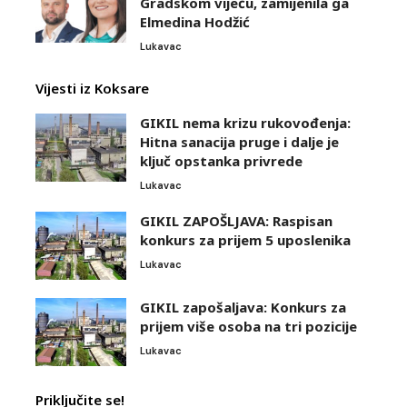
Gradskom vijeću, zamijenila ga
Elmedina Hodžić
Lukavac
Vijesti iz Koksare
GIKIL nema krizu rukovođenja:
Hitna sanacija pruge i dalje je
ključ opstanka privrede
Lukavac
GIKIL ZAPOŠLJAVA: Raspisan
konkurs za prijem 5 uposlenika
Lukavac
GIKIL zapošaljava: Konkurs za
prijem više osoba na tri pozicije
Lukavac
Priključite se!