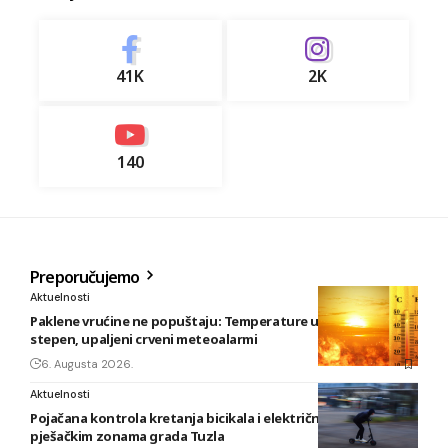
41K
2K
140
Preporučujemo
Aktuelnosti
Paklene vrućine ne popuštaju: Temperature u BiH i do 41
stepen, upaljeni crveni meteoalarmi
6. Augusta 2026.
Aktuelnosti
Pojačana kontrola kretanja bicikala i električnih romobila u
pješačkim zonama grada Tuzla