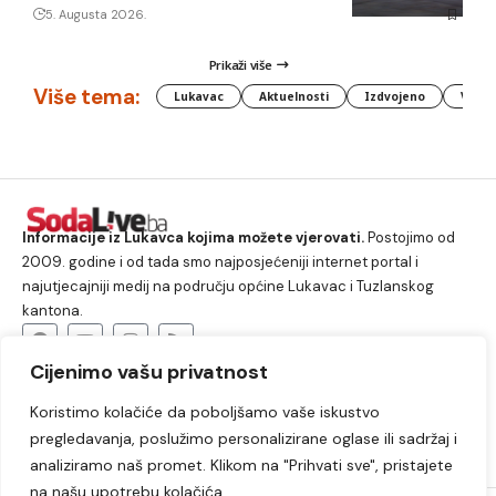
5. Augusta 2026.
Prikaži više
Više tema:
Lukavac
Aktuelnosti
Izdvojeno
Vlada
Informacije iz Lukavca kojima možete vjerovati.
Postojimo od
2009. godine i od tada smo najposjećeniji internet portal i
najutjecajniji medij na području općine Lukavac i Tuzlanskog
kantona.
Cijenimo vašu privatnost
O nama
Koristimo kolačiće da poboljšamo vaše iskustvo
Lukavac
Društvo
Crna hronika
Sport
pregledavanja, poslužimo personalizirane oglase ili sadržaj i
Kultura
Kolumne
Slobodno vrijeme
analiziramo naš promet. Klikom na "Prihvati sve", pristajete
na našu upotrebu kolačića.