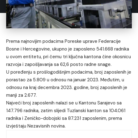
Prema najnovijim podacima Poreske uprave Federacije
Bosne i Hercegovine, ukupno je zaposleno 541.668 radnika
u ovom entitetu, pri čemu tri ključna kantona čine okosnicu
razvoja i zapošljavanja sa 62,6 posto radne snage.
U poređenju s prošlogodišnjim podacima, broj zaposlenih je
porastao za 5.809 u odnosu na januar 2023. Međutim, u
odnosu na kraj decembra 2023. godine, broj zaposlenih je
manji za 2.677.
Najveći broj zaposlenih nalazi se u Kantonu Sarajevo sa
147.796 radnika, zatim slijedi Tuzlanski kanton sa 104.061
radnika i Zeničko-dobojski sa 87.231 zaposlenim, prema
izvještaju Nezavisnih novina.