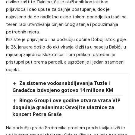
civilne zaštite Živinice, čiji je službenik kontaktirao
prijavioca i dao upute za daljnje postupanje, dok je
najavljeno da će nadležne ekipe tokom ponedjeljka izaći na
teren radi utvrđivanja činjeničnog stanja i poduzimanja
potrebnih mjera.
Klizište je prijavljeno i na području općine Doboj Istok, gdje
je 23. januara došlo do aktiviranja klizišta u naselju Babići, u
mjesnoj zajednici Klokotnica. Tom prilikom oštećen je
pristupni put prema parceli, a ugrožen je i jedan stambeni
objekt.
Za sisteme vodosnabdijevanja Tuzle i
Gradačca izdvojeno gotovo 14 miliona KM
Bingo Group i ove godine otvara vrata VIP
događaja građanima: Osvojite ulaznice za
koncert Petra Graše
Na području grada Srebrenika problem predstavlja klizište