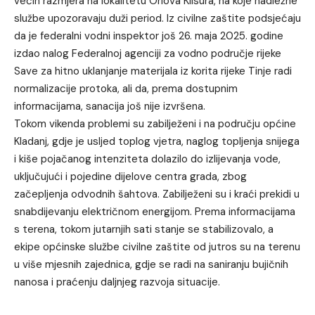
većih razmjera na lokalitetu Orlova Klisura, na koje nadležne
službe upozoravaju duži period. Iz civilne zaštite podsjećaju
da je federalni vodni inspektor još 26. maja 2025. godine
izdao nalog Federalnoj agenciji za vodno područje rijeke
Save za hitno uklanjanje materijala iz korita rijeke Tinje radi
normalizacije protoka, ali da, prema dostupnim
informacijama, sanacija još nije izvršena.
Tokom vikenda problemi su zabilježeni i na području općine
Kladanj, gdje je usljed toplog vjetra, naglog topljenja snijega
i kiše pojačanog intenziteta dolazilo do izlijevanja vode,
uključujući i pojedine dijelove centra grada, zbog
začepljenja odvodnih šahtova. Zabilježeni su i kraći prekidi u
snabdijevanju električnom energijom. Prema informacijama
s terena, tokom jutarnjih sati stanje se stabilizovalo, a
ekipe općinske službe civilne zaštite od jutros su na terenu
u više mjesnih zajednica, gdje se radi na saniranju bujičnih
nanosa i praćenju daljnjeg razvoja situacije.