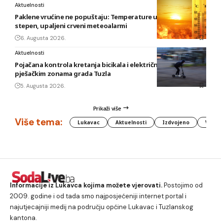
Aktuelnosti
Paklene vrućine ne popuštaju: Temperature u BiH i do 41
stepen, upaljeni crveni meteoalarmi
6. Augusta 2026.
Aktuelnosti
Pojačana kontrola kretanja bicikala i električnih romobila u
pješačkim zonama grada Tuzla
5. Augusta 2026.
Prikaži više
Više tema:
Lukavac
Aktuelnosti
Izdvojeno
Vlada
Informacije iz Lukavca kojima možete vjerovati.
Postojimo od
2009. godine i od tada smo najposjećeniji internet portal i
najutjecajniji medij na području općine Lukavac i Tuzlanskog
kantona.