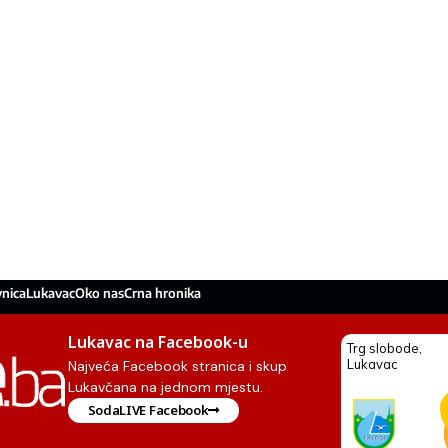
nica
Lukavac
Oko nas
Crna hronika
Lukavac na Facebook-u
Najveća Facebook stranica i skup
Lukavčana na jednom mjestu.
SodaLIVE Facebook