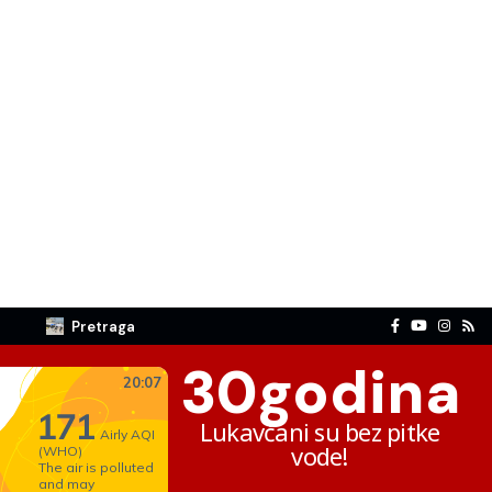
Pretraga
30
godina
Lukavčani su bez pitke
vode!