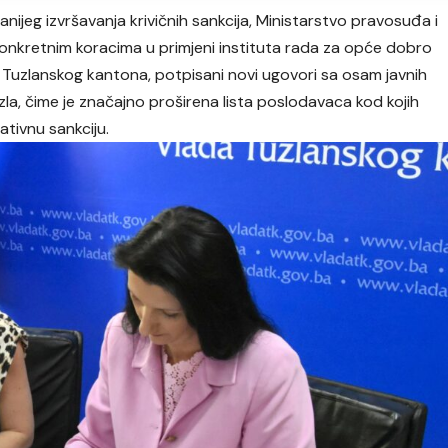
manijeg izvršavanja krivičnih sankcija, Ministarstvo pravosuđa i
konkretnim koracima u primjeni instituta rada za opće dobro
 Tuzlanskog kantona, potpisani novi ugovori sa osam javnih
a, čime je značajno proširena lista poslodavaca kod kojih
tivnu sankciju.