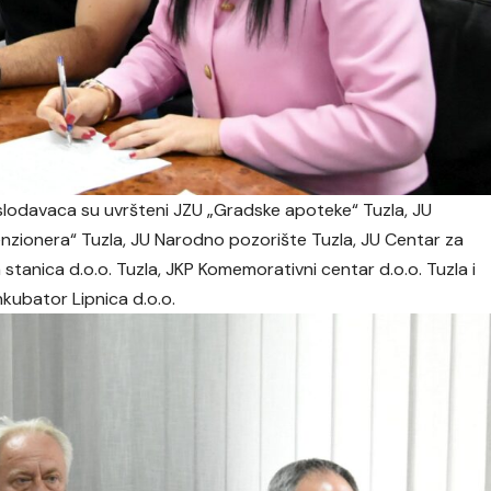
slodavaca su uvršteni JZU „Gradske apoteke“ Tuzla, JU
enzionera“ Tuzla, JU Narodno pozorište Tuzla, JU Centar za
 stanica d.o.o. Tuzla, JKP Komemorativni centar d.o.o. Tuzla i
kubator Lipnica d.o.o.