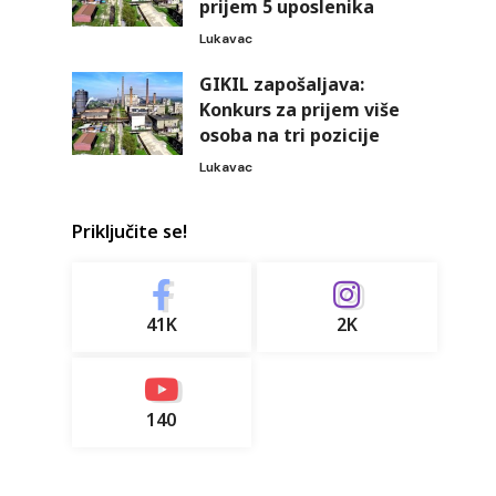
prijem 5 uposlenika
Lukavac
GIKIL zapošaljava:
Konkurs za prijem više
osoba na tri pozicije
Lukavac
Priključite se!
41K
2K
140