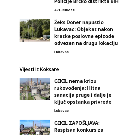
Policije Brčko distrikta BiH
Aktuelnosti
Žeks Doner napustio
Lukavac: Objekat nakon
kratke poslovne epizode
odvezen na drugu lokaciju
Lukavac
Vijesti iz Koksare
GIKIL nema krizu
rukovođenja: Hitna
sanacija pruge i dalje je
ključ opstanka privrede
Lukavac
GIKIL ZAPOŠLJAVA:
Raspisan konkurs za