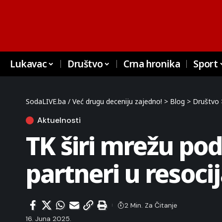
Lukavac
Društvo
Crna hronika
Sport
SodaLIVE.ba / Već drugu deceniju zajedno!
>
Blog
>
Društvo
Aktuelnosti
TK širi mrežu pod
partneri u resoci
2 Min. Za Čitanje
16. Juna 2025.