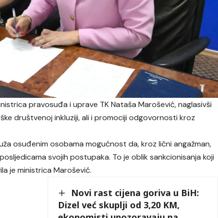
ministrica pravosuđa i uprave TK Nataša Marošević, naglasivši
e društvenoj inkluziji, ali i promociji odgovornosti kroz
pruža osuđenim osobama mogućnost da, kroz lični angažman,
 o posljedicama svojih postupaka. To je oblik sankcionisanja koji
ila je ministrica Marošević.
Novi rast cijena goriva u BiH:
Dizel već skuplji od 3,20 KM,
ekonomisti upozoravaju na