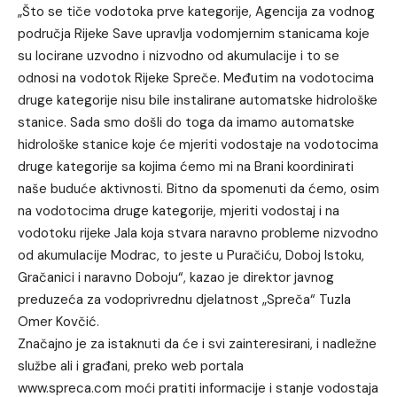
„Što se tiče vodotoka prve kategorije, Agencija za vodnog
područja Rijeke Save upravlja vodomjernim stanicama koje
su locirane uzvodno i nizvodno od akumulacije i to se
odnosi na vodotok Rijeke Spreče. Međutim na vodotocima
druge kategorije nisu bile instalirane automatske hidrološke
stanice. Sada smo došli do toga da imamo automatske
hidrološke stanice koje će mjeriti vodostaje na vodotocima
druge kategorije sa kojima ćemo mi na Brani koordinirati
naše buduće aktivnosti. Bitno da spomenuti da ćemo, osim
na vodotocima druge kategorije, mjeriti vodostaj i na
vodotoku rijeke Jala koja stvara naravno probleme nizvodno
od akumulacije Modrac, to jeste u Puračiću, Doboj Istoku,
Gračanici i naravno Doboju“, kazao je direktor javnog
preduzeća za vodoprivrednu djelatnost „Spreča“ Tuzla
Omer Kovčić.
Značajno je za istaknuti da će i svi zainteresirani, i nadležne
službe ali i građani, preko web portala
www.spreca.com
moći pratiti informacije i stanje vodostaja