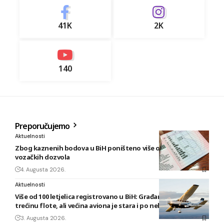
41K
2K
140
Preporučujemo
Aktuelnosti
Zbog kaznenih bodova u BiH poništeno više od 5.300
vozačkih dozvola
4. Augusta 2026.
Aktuelnosti
Više od 100 letjelica registrovano u BiH: Građani posjeduju
trećinu flote, ali većina aviona je stara i po nekoliko decenija
3. Augusta 2026.