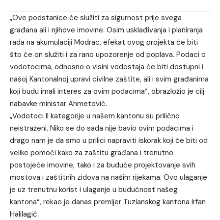
„Ove podstanice će služiti za sigurnost prije svega
građana ali i njihove imovine. Osim usklađivanja i planiranja
rada na akumulaciji Modrac, efekat ovog projekta će biti
što će on služiti i za rano upozorenje od poplava. Podaci o
vodotocima, odnosno o visini vodostaja će biti dostupni i
našoj Kantonalnoj upravi civilne zaštite, ali i svim građanima
koji budu imali interes za ovim podacima“, obrazložio je cilj
nabavke ministar Ahmetović.
„Vodotoci II kategorije u našem kantonu su prilično
neistraženi. Niko se do sada nije bavio ovim podacima i
drago nam je da smo u prilici napraviti iskorak koji će biti od
velike pomoći kako za zaštitu građana i trenutno
postojeće imovine, tako i za buduće projektovanje svih
mostova i zaštitnih zidova na našim rijekama. Ovo ulaganje
je uz trenutnu korist i ulaganje u budućnost našeg
kantona“, rekao je danas premijer Tuzlanskog kantona Irfan
Halilagić.