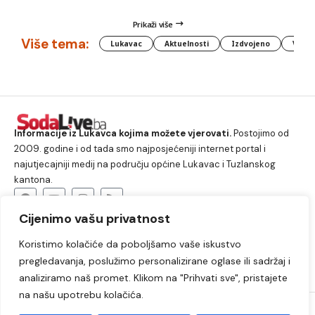
Prikaži više
Više tema:
Lukavac
Aktuelnosti
Izdvojeno
Vlada
Informacije iz Lukavca kojima možete vjerovati.
Postojimo od
2009. godine i od tada smo najposjećeniji internet portal i
najutjecajniji medij na području općine Lukavac i Tuzlanskog
kantona.
Cijenimo vašu privatnost
O nama
Koristimo kolačiće da poboljšamo vaše iskustvo
Lukavac
Društvo
Crna hronika
Sport
pregledavanja, poslužimo personalizirane oglase ili sadržaj i
Kultura
Kolumne
Slobodno vrijeme
analiziramo naš promet. Klikom na "Prihvati sve", pristajete
na našu upotrebu kolačića.
2009. – 2024. © Lukavački info portal – SodaLIVE.ba. Sva prava