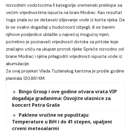
nizvodnim vodotocima II kategorije vremenski preklope sa
većim vrijednostima ispusta na brani Modrac. Kao rezultat
toga znala su se dešavati izlijevanje vode iz korita rijeka. Da
bi se ovakvi događaji u budućnosti izbjegli, ili se barem
njihove posljedice ublažile u najvećoj mogućoj mjeri,
potrebno je poznavati vrijednosti dotoka za pritoke koje
značajno utiču na ukupan protok rijeke Spreče nizvodno od
brane Modrac i njima prilagoditi vrijednosti ispusta vode iz
akumulacije.
Za ovaj projekat Vlada Tuzlanskog kantona je prošle godine
planirala 120.861 KM.
Bingo Group i ove godine otvara vrata VIP
događaja građanima: Osvojite ulaznice za
koncert Petra Graše
Paklene vrućine ne popuštaju:
Temperature u BiH i do 41 stepen, upaljeni
crveni meteoalarmi