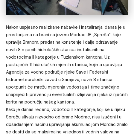
Nakon uspješno realizirane nabavke i instaliranja, danas je u
prostorijama na brani na jezeru Modrac JP „Spreča“, koje
upravlja Branom, predat na korištenje i dalje održavanje
novih 8 mjernih hidroloških stanica instaliranih na
vodotocima II kategorije u Tuzlanskom kantonu. Uz
postojećih 11 hidroloških mjernih stanica, kojima upravljaju
Agencija za vodno područje rijeke Save i Federalni
hidrometeorološki zavod u Sarajevu, novih 8 stanica
upotpunit će mrežu mjerenja vodostaja i time značajno
unaprijediti prevenciju eventualnih izlijevanja rijeka iz riječnih
korita na području našeg kantona.
Kako je danas rečeno, vodotoci II kategorije, koji se u rijeku
Spreču ulivaju nizvodno od brane Modrac, nisu izučeni i u
dosadašnjem načinu upravljanja akumulacijom Mordac znalo
se desiti da se maksimalne vrijednosti vodnih valova na