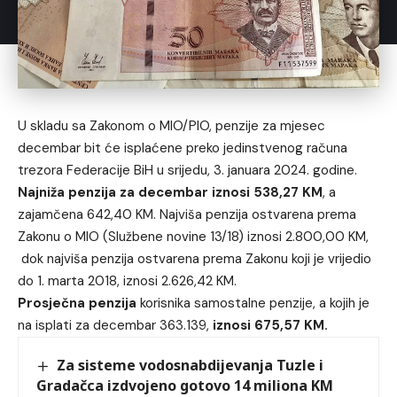
U skladu sa Zakonom o MIO/PIO, penzije za mjesec
decembar bit će isplaćene preko jedinstvenog računa
trezora Federacije BiH u srijedu, 3. januara 2024. godine.
Najniža penzija za decembar iznosi 538,27 KM
, a
zajamčena 642,40 KM. Najviša penzija ostvarena prema
Zakonu o MIO (Službene novine 13/18) iznosi 2.800,00 KM,
dok najviša penzija ostvarena prema Zakonu koji je vrijedio
do 1. marta 2018, iznosi 2.626,42 KM.
Prosječna penzija
korisnika samostalne penzije, a kojih je
na isplati za decembar 363.139,
iznosi 675,57 KM.
Za sisteme vodosnabdijevanja Tuzle i
Gradačca izdvojeno gotovo 14 miliona KM