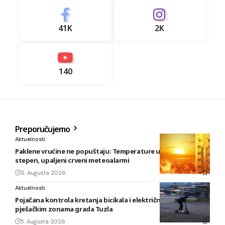
41K
2K
140
Preporučujemo
Aktuelnosti
Paklene vrućine ne popuštaju: Temperature u BiH i do 41
stepen, upaljeni crveni meteoalarmi
6. Augusta 2026.
Aktuelnosti
Pojačana kontrola kretanja bicikala i električnih romobila u
pješačkim zonama grada Tuzla
5. Augusta 2026.