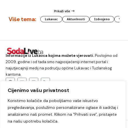
Prikaži više
Više tema:
Lukavac
Aktuelnosti
Izdvojeno
Vlada
Informacije iz Lukavca kojima možete vjerovati.
Postojimo od
2009. godine i od tada smo najposjećeniji internet portal i
najutjecajniji medij na području općine Lukavac i Tuzlanskog
kantona.
Cijenimo vašu privatnost
O nama
Koristimo kolačiće da poboljšamo vaše iskustvo
Lukavac
Društvo
Crna hronika
Sport
pregledavanja, poslužimo personalizirane oglase ili sadržaj i
Kultura
Kolumne
Slobodno vrijeme
analiziramo naš promet. Klikom na "Prihvati sve", pristajete
na našu upotrebu kolačića.
2009. – 2024. © Lukavački info portal – SodaLIVE.ba. Sva prava