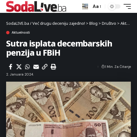
Aa
SodaLIVE.ba / Već drugu deceniju zajedno!
>
Blog
>
Društvo
>
Aktuelnosti
Aktuelnosti
Sutra isplata decembarskih
penzija u FBiH
1 Min. Za Čitanje
2. Januara 2024.