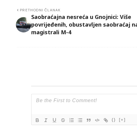
PRETHODNI ČLANAK
Saobraćajna nesreća u Gnojnici: Više
povrijeđenih, obustavljen saobraćaj n
magistrali M-4
{}
[+]