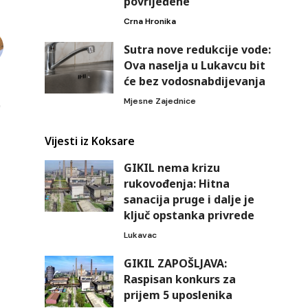
povrijeđene
Crna Hronika
Sutra nove redukcije vode:
Ova naselja u Lukavcu bit
će bez vodosnabdijevanja
Mjesne Zajednice
Vijesti iz Koksare
GIKIL nema krizu
rukovođenja: Hitna
sanacija pruge i dalje je
ključ opstanka privrede
Lukavac
GIKIL ZAPOŠLJAVA:
Raspisan konkurs za
prijem 5 uposlenika