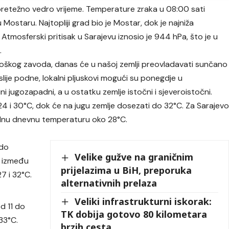
o pretežno vedro vrijeme. Temperature zraka u 08:00 sati
 Mostaru. Najtopliji grad bio je Mostar, dok je najniža
 Atmosferski pritisak u Sarajevu iznosio je 944 hPa, što je u
.
škog zavoda, danas će u našoj zemlji preovladavati sunčano
lije podne, lokalni pljuskovi mogući su ponegdje u
ni jugozapadni, a u ostatku zemlje istočni i sjeveroistočni.
 i 30°C, dok će na jugu zemlje dosezati do 32°C. Za Sarajev
alnu dnevnu temperaturu oko 28°C.
 do
Velike gužve na graničnim
e između
prijelazima u BiH, preporuka
7 i 32°C.
alternativnih prelaza
Veliki infrastrukturni iskorak:
d 11 do
TK dobija gotovo 80 kilometara
33°C.
brzih cesta