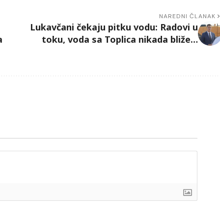
NAREDNI ČLANAK
Lukavčani čekaju pitku vodu: Radovi u
a
toku, voda sa Toplica nikada bliže…