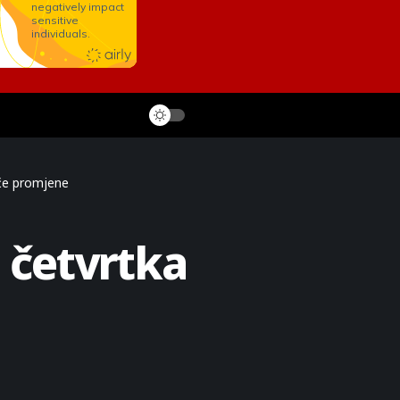
uće promjene
d četvrtka