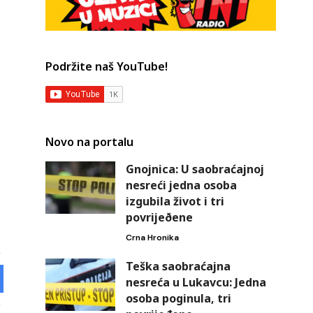
Podržite naš YouTube!
Novo na portalu
Gnojnica: U saobraćajnoj
nesreći jedna osoba
izgubila život i tri
povrijeðene
Crna Hronika
Teška saobraćajna
nesreća u Lukavcu: Jedna
osoba poginula, tri