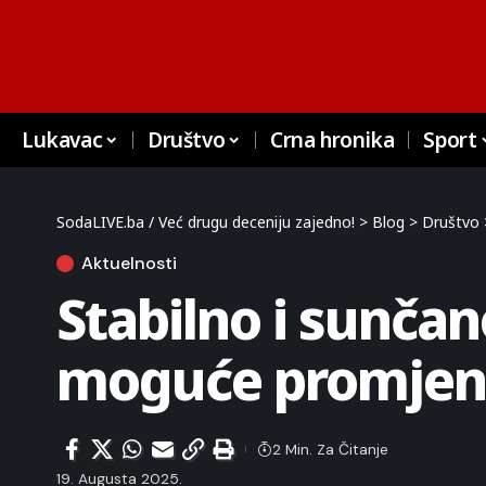
Lukavac
Društvo
Crna hronika
Sport
SodaLIVE.ba / Već drugu deceniju zajedno!
>
Blog
>
Društvo
Aktuelnosti
Stabilno i sunčan
moguće promjen
2 Min. Za Čitanje
19. Augusta 2025.