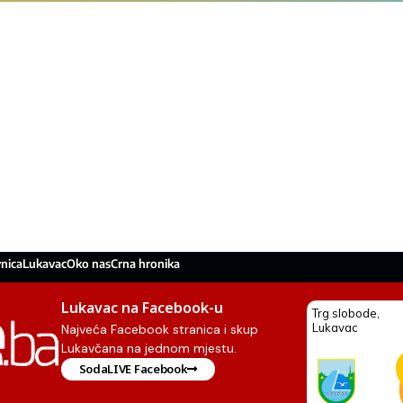
nica
Lukavac
Oko nas
Crna hronika
Lukavac na Facebook-u
Najveća Facebook stranica i skup
Lukavčana na jednom mjestu.
SodaLIVE Facebook