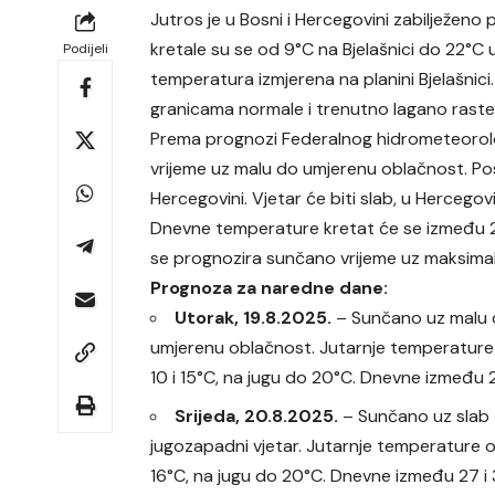
Jutros je u Bosni i Hercegovini zabilježen
kretale su se od 9°C na Bjelašnici do 22°C u
Podijeli
temperatura izmjerena na planini Bjelašnici.
granicama normale i trenutno lagano raste
Prema prognozi Federalnog hidrometeorolo
vrijeme uz malu do umjerenu oblačnost. Pos
Hercegovini. Vjetar će biti slab, u Hercegovi
Dnevne temperature kretat će se između 24
se prognozira sunčano vrijeme uz maksim
Prognoza za naredne dane:
Utorak, 19.8.2025.
– Sunčano uz malu
umjerenu oblačnost. Jutarnje temperatur
10 i 15°C, na jugu do 20°C. Dnevne između 2
Srijeda, 20.8.2025.
– Sunčano uz slab
jugozapadni vjetar. Jutarnje temperature o
16°C, na jugu do 20°C. Dnevne između 27 i 