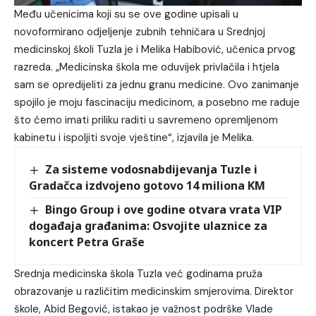
Među učenicima koji su se ove godine upisali u
novoformirano odjeljenje zubnih tehničara u Srednjoj
medicinskoj školi Tuzla je i Melika Habibović, učenica prvog
razreda. „Medicinska škola me oduvijek privlačila i htjela
sam se opredijeliti za jednu granu medicine. Ovo zanimanje
spojilo je moju fascinaciju medicinom, a posebno me raduje
što ćemo imati priliku raditi u savremeno opremljenom
kabinetu i ispoljiti svoje vještine“, izjavila je Melika.
Za sisteme vodosnabdijevanja Tuzle i
Gradačca izdvojeno gotovo 14 miliona KM
Bingo Group i ove godine otvara vrata VIP
događaja građanima: Osvojite ulaznice za
koncert Petra Graše
Srednja medicinska škola Tuzla već godinama pruža
obrazovanje u različitim medicinskim smjerovima. Direktor
škole, Abid Begović, istakao je važnost podrške Vlade