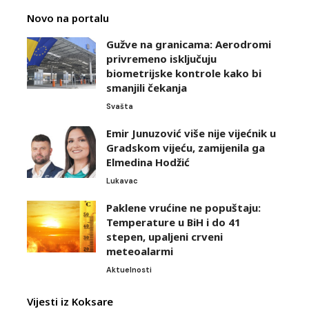
Novo na portalu
Gužve na granicama: Aerodromi
privremeno isključuju
biometrijske kontrole kako bi
smanjili čekanja
Svašta
Emir Junuzović više nije vijećnik u
Gradskom vijeću, zamijenila ga
Elmedina Hodžić
Lukavac
Paklene vrućine ne popuštaju:
Temperature u BiH i do 41
stepen, upaljeni crveni
meteoalarmi
Aktuelnosti
Vijesti iz Koksare