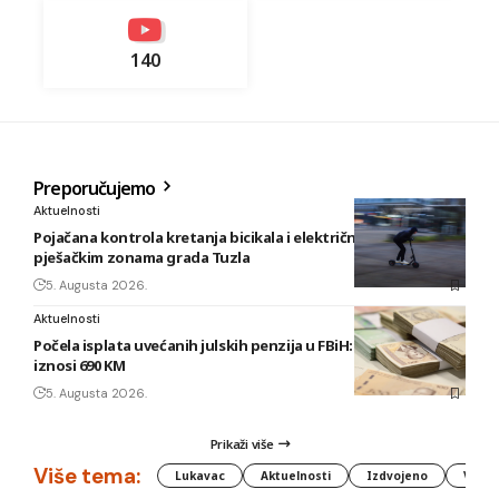
140
Preporučujemo
Aktuelnosti
Pojačana kontrola kretanja bicikala i električnih romobila u
pješačkim zonama grada Tuzla
5. Augusta 2026.
Aktuelnosti
Počela isplata uvećanih julskih penzija u FBiH: Najniža sada
iznosi 690 KM
5. Augusta 2026.
Prikaži više
Više tema:
Lukavac
Aktuelnosti
Izdvojeno
Vlada