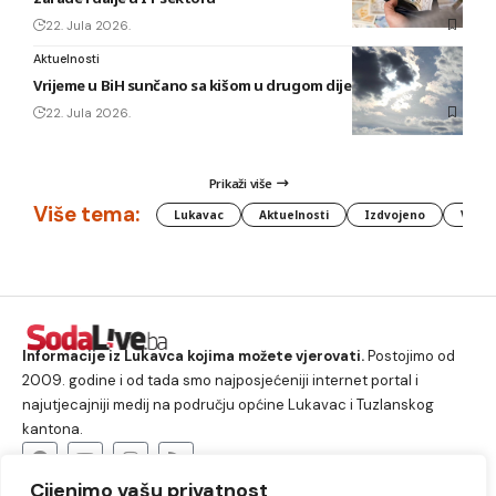
22. Jula 2026.
Aktuelnosti
Vrijeme u BiH sunčano sa kišom u drugom dijelu dana
22. Jula 2026.
Prikaži više
Više tema:
Lukavac
Aktuelnosti
Izdvojeno
Vlada
Informacije iz Lukavca kojima možete vjerovati.
Postojimo od
2009. godine i od tada smo najposjećeniji internet portal i
najutjecajniji medij na području općine Lukavac i Tuzlanskog
kantona.
Cijenimo vašu privatnost