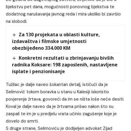
bjekstvu pet dana, mogućnosti ponovnog bjekstva te
dodatnog narušavanja javnog reda i mira ukoliko bi završio
na slobodi.
Za 130 projekata u oblasti kulture,
izdavaštva i filmske umjetnosti
obezbijeđeno 334.000 KM
Konkretni rezultati u zbrinjavanju bivših
radnika Koksare: 198 zaposlenih, nastavljene
isplate i penzionisanje
Tužilac je dalje naveo šokantan detalj, ističući da je
Selimović tokom boravka u stanu u Kalesiji iskoristio
povjerenje žrtava, govoreći da im se ništa loše neće desiti.
Koval je dalje naveo da je žrtvama prišao nakon što su
zaspali te im je u predjelu vrata učinio zagušenje koje je
dovelo do smrti.
S druge strane, Selimoviću je dodijeljen advokat Zijad