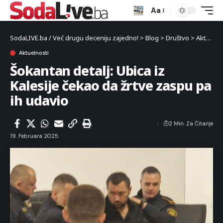
Aa
SodaLIVE.ba / Već drugu deceniju zajedno!
>
Blog
>
Društvo
>
Aktuelnosti
Aktuelnosti
Šokantan detalj: Ubica iz
Kalesije čekao da žrtve zaspu pa
ih udavio
2 Min. Za Čitanje
19. Februara 2025.