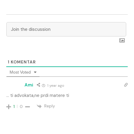
1
KOMENTAR
Most Voted
Ami
1 year ago
… ti advokata,ne prdi matere ti
Reply
1
0