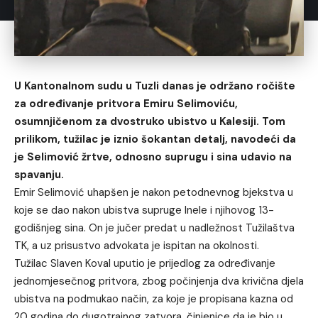
U Kantonalnom sudu u Tuzli danas je održano ročište
za određivanje pritvora Emiru Selimoviću,
osumnjičenom za dvostruko ubistvo u Kalesiji. Tom
prilikom, tužilac je iznio šokantan detalj, navodeći da
je Selimović žrtve, odnosno suprugu i sina udavio na
spavanju.
Emir Selimović uhapšen je nakon petodnevnog bjekstva u
koje se dao nakon ubistva supruge Inele i njihovog 13-
godišnjeg sina. On je jučer predat u nadležnost Tužilaštva
TK, a uz prisustvo advokata je ispitan na okolnosti.
Tužilac Slaven Koval uputio je prijedlog za određivanje
jednomjesečnog pritvora, zbog počinjenja dva krivična djela
ubistva na podmukao način, za koje je propisana kazna od
20 godina do dugotrajnog zatvora, činjenice da je bio u