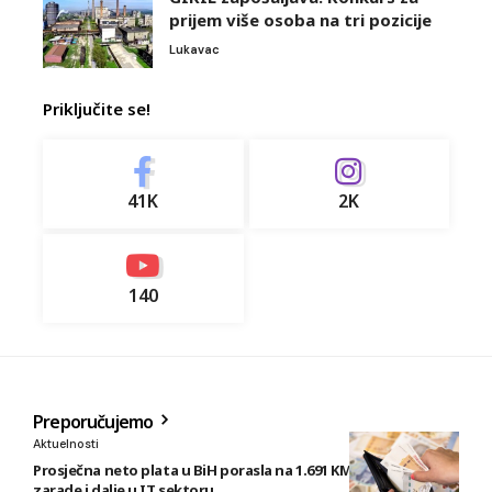
prijem više osoba na tri pozicije
Lukavac
Priključite se!
41K
2K
140
Preporučujemo
Aktuelnosti
Prosječna neto plata u BiH porasla na 1.691 KM, najveće
zarade i dalje u IT sektoru