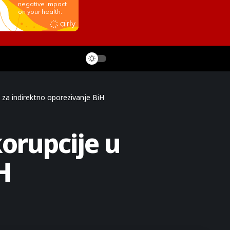
 za indirektno oporezivanje BiH
orupcije u
H