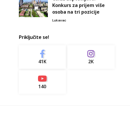
Konkurs za prijem više
osoba na tri pozicije
Lukavac
Priključite se!
41K
2K
140