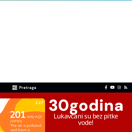
Pretraga
30
godina
Lukavčani su bez pitke
vode!