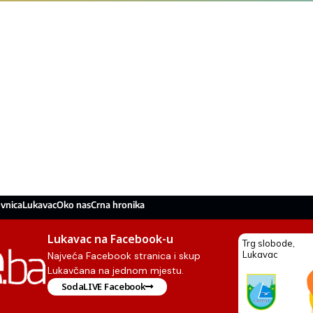
vnica
Lukavac
Oko nas
Crna hronika
Lukavac na Facebook-u
Najveća Facebook stranica i skup
Lukavčana na jednom mjestu.
SodaLIVE Facebook