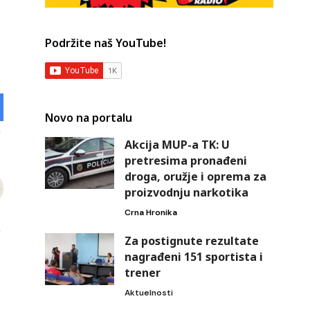
Podržite naš YouTube!
Novo na portalu
Akcija MUP-a TK: U
pretresima pronađeni
droga, oružje i oprema za
proizvodnju narkotika
Crna Hronika
Za postignute rezultate
nagrađeni 151 sportista i
trener
Aktuelnosti