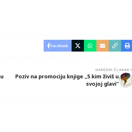
Facebook
NAREDNI ČLANAK
ju
Poziv na promociju knjige „S kim živiš u
svojoj glavi“