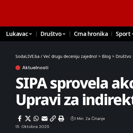
Lukavac
Društvo
Crna hronika
Sport
SodaLIVE.ba / Već drugu deceniju zajedno!
>
Blog
>
Društvo
Aktuelnosti
SIPA sprovela ak
Upravi za indire
1 Min. Za Čitanje
15. Oktobra 2025.