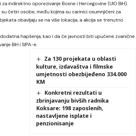
i za indirektno oporezivanje Bosne i Hercegovine (UIO BiH).
u četiri osobe, među kojima su carinici osumnjičeni za
bjekata obavljaju se na više lokacija, a akcija se trenutno
dodatna hapšenja, kao i da će javnosti biti upućene zvanične
anje BiH i SIPA-e.
Za 130 projekata u oblasti
kulture, izdavaštva i filmske
umjetnosti obezbijeđeno 334.000
KM
Konkretni rezultati u
zbrinjavanju bivših radnika
Koksare: 198 zaposlenih,
nastavljene isplate i
penzionisanje