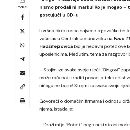
nismo prodali ni marku! Ko je mogao – taj
Podijeli
gostujući u CD-u
Izvršna direktorica najveće trgovačke bh. k
večeras u Centralnom dnevniku na
Face T
Hadžifejzovića
bio je nedavni potez ove k
uposlenicima. Međutim, tema za razgovor b
– Stojim iza svake svoje riječi! “Bingovi” zapo
može računati i raditi posao, a tek kad shvat
ničega ne bojim! Stojim iza svake svoje riječi
Govoreći o domaćim firmama i odnosu dr
njema, istakla je:
– Draži mi je “Robot” nego neki strani marke