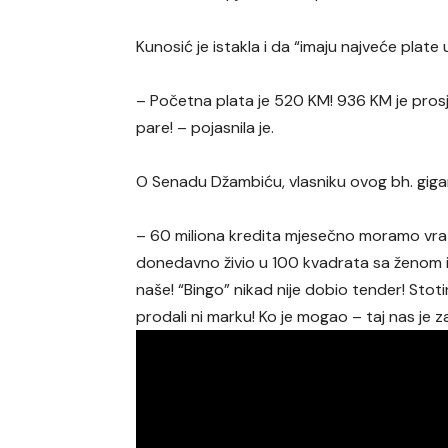
Kunosić je istakla i da “imaju najveće plate u
– Početna plata je 520 KM! 936 KM je prosje
pare! – pojasnila je.
O Senadu Džambiću, vlasniku ovog bh. gigant
– 60 miliona kredita mjesečno moramo vrat
donedavno živio u 100 kvadrata sa ženom i 
naše! “Bingo” nikad nije dobio tender! Stoti
prodali ni marku! Ko je mogao – taj nas je za