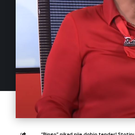
“Bingo” nikad nije dobio tender! Stotinu 