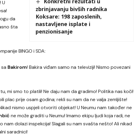
Konkretni rezultati u
! U
zbrinjavanju bivših radnika
esa!
Koksare: 198 zaposlenih,
mogu da
nastavljene isplate i
 jasno šta
penzionisanje
ompanije BINGO i SDA:
i sa
Bakirom
! Bakira viđam samo na televiziji! Nismo povezani
u, mi smo to platili! Ne daju nam da gradimo! Politika nas koči!
i plac prije osam godina; rekli su nam da ne valja zemljište!
r! Nikad nismo uspjeli otvoriti objekat! U Neumu nam također ne
mbić
ne može graditi u Neumu! Imamo ekipu ljudi koja radi, ne
lno nam dolazi inspekcija! Slagali su nam svašta nešto! Ali nikad
alni saradnici!