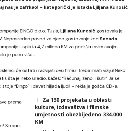
 nas je zafrkao! – kategorički je istakla Ljiljana Kunosić
ompanije BINGO d.o.o. Tuzla,
Ljiljana Kunosić
gostovala je
V
. Neposredan povod za njeno gostovanje kod
Senada
ompanije i isplata 4,7 miliona KM za podršku svim svojim
ilo je puno više…
slenici će ostati i razvijati ovu firmu! Treba imati viziju! Neko
iš šta je neko uradio, kažeš: “Računaj, ženo, i šuti!” Ja se
; stoje “Bingo” i devet hiljada ljudi! – rekla je gošća CD-a.
Za 130 projekata u oblasti
žave prema
kulture, izdavaštva i filmske
umjetnosti obezbijeđeno 334.000
KM
t! Stranci