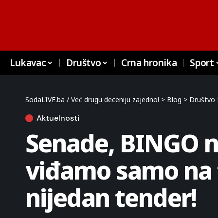
Lukavac
Društvo
Crna hronika
Sport
SodaLIVE.ba / Već drugu deceniju zajedno!
>
Blog
>
Društvo
Aktuelnosti
Senade, BINGO ni
viđamo samo na t
nijedan tender!