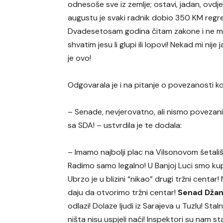
odnesoše sve iz zemlje; ostavi, jadan, ovdje
augustu je svaki radnik dobio 350 KM regr
Dvadesetosam godina čitam zakone i ne 
shvatim jesu li glupi ili lopovi! Nekad mi nije
je ovo!
Odgovarala je i na pitanje o povezanosti k
– Senade, nevjerovatno, ali nismo povezan
sa SDA! – ustvrdila je te dodala:
– Imamo najbolji plac na Vilsonovom šetališt
Radimo samo legalno! U Banjoj Luci smo kupil
Ubrzo je u blizini “nikao” drugi tržni centa
daju da otvorimo tržni centar!
Senad Dža
odlazi! Dolaze ljudi iz Sarajeva u Tuzlu! Sta
ništa nisu uspjeli naći! Inspektori su nam st