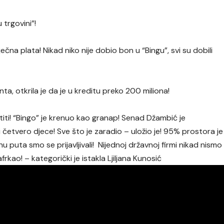
 trgovini”!
čna plata! Nikad niko nije dobio bon u “Bingu”, svi su dobili
a, otkrila je da je u kreditu preko 200 miliona!
iti! “Bingo” je krenuo kao granap! Senad Džambić je
četvero djece! Sve što je zaradio – uložio je! 95% prostora je
nu puta smo se prijavljivali! Nijednoj državnoj firmi nikad nismo
frkao! – kategorički je istakla Ljiljana Kunosić