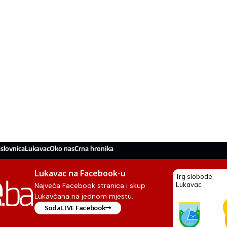
slovnica
Lukavac
Oko nas
Crna hronika
Lukavac na Facebook-u
Najveća Facebook stranica i skup
Lukavčana na jednom mjestu.
SodaLIVE Facebook