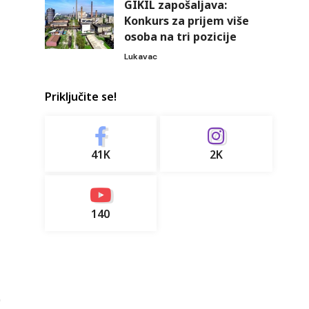
GIKIL zapošaljava:
Konkurs za prijem više
osoba na tri pozicije
Lukavac
Priključite se!
41K
2K
140