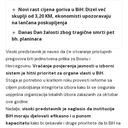
Novi rast cijena goriva u BiH: Dizel već
skuplji od 3,20 KM, ekonomisti upozoravaju
na lančana poskupljenja
Danas Dan žalosti zbog tragične smrti pet
bh. planinara
Visoki predstavnik je naveo da će otvaranje pristupnih
pregovora biti jedinstvena prilika za Bosnu i
Hercegovinu.
Vraćanje povjerenja javnosti u izborni
sistem je hitni prioritet za organe vlasti u BiH.
Stoga je potrebno u kratkom roku provesti reforme sa
ciljem poboljšanja integriteta izbora kako bi se osigurala
uspješna organizacija lokalnih izbora zakazanih za oktobar
ove godine.
Nadalje,
visoki predstavnik je naglasio da institucije
BiH moraju djelovati efikasno i u punom
kapacitetu
kako bi rješavale i druge prioritete da bi BiH na