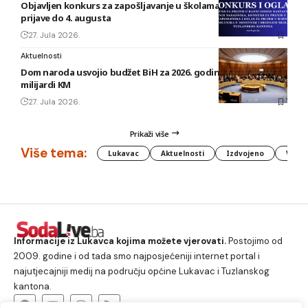
Objavljen konkurs za zapošljavanje u školama TK: Rok za
prijave do 4. augusta
27. Jula 2026.
Aktuelnosti
Dom naroda usvojio budžet BiH za 2026. godinu vrijedan 1,58
milijardi KM
27. Jula 2026.
Prikaži više
Više tema:
Lukavac
Aktuelnosti
Izdvojeno
Vlada
Informacije iz Lukavca kojima možete vjerovati.
Postojimo od
2009. godine i od tada smo najposjećeniji internet portal i
najutjecajniji medij na području općine Lukavac i Tuzlanskog
kantona.