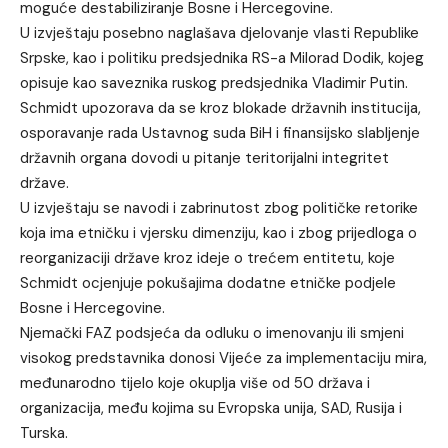
moguće destabiliziranje Bosne i Hercegovine.
U izvještaju posebno naglašava djelovanje vlasti Republike
Srpske, kao i politiku predsjednika RS-a Milorad Dodik, kojeg
opisuje kao saveznika ruskog predsjednika Vladimir Putin.
Schmidt upozorava da se kroz blokade državnih institucija,
osporavanje rada Ustavnog suda BiH i finansijsko slabljenje
državnih organa dovodi u pitanje teritorijalni integritet
države.
U izvještaju se navodi i zabrinutost zbog političke retorike
koja ima etničku i vjersku dimenziju, kao i zbog prijedloga o
reorganizaciji države kroz ideje o trećem entitetu, koje
Schmidt ocjenjuje pokušajima dodatne etničke podjele
Bosne i Hercegovine.
Njemački FAZ podsjeća da odluku o imenovanju ili smjeni
visokog predstavnika donosi Vijeće za implementaciju mira,
međunarodno tijelo koje okuplja više od 50 država i
organizacija, među kojima su Evropska unija, SAD, Rusija i
Turska.