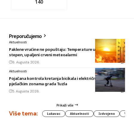
140
Preporučujemo
Aktuelnosti
Paklene vrućine ne popuštaju: Temperature u BiH i do 41
stepen, upaljeni crveni meteoalarmi
6. Augusta 2026.
Aktuelnosti
Pojačana kontrola kretanja bicikala i električnih romobila u
pješačkim zonama grada Tuzla
5. Augusta 2026.
Prikaži više
Više tema:
Lukavac
Aktuelnosti
Izdvojeno
Vlada