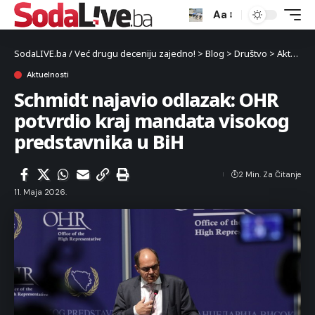
Aa
SodaLIVE.ba / Već drugu deceniju zajedno!
>
Blog
>
Društvo
>
Aktuelnosti
Aktuelnosti
Schmidt najavio odlazak: OHR
potvrdio kraj mandata visokog
predstavnika u BiH
2 Min. Za Čitanje
11. Maja 2026.