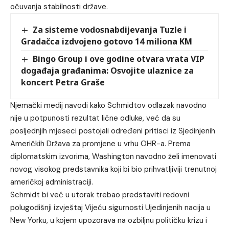
očuvanja stabilnosti države.
Za sisteme vodosnabdijevanja Tuzle i
Gradačca izdvojeno gotovo 14 miliona KM
Bingo Group i ove godine otvara vrata VIP
događaja građanima: Osvojite ulaznice za
koncert Petra Graše
Njemački medij navodi kako Schmidtov odlazak navodno
nije u potpunosti rezultat lične odluke, već da su
posljednjih mjeseci postojali određeni pritisci iz Sjedinjenih
Američkih Država za promjene u vrhu OHR-a. Prema
diplomatskim izvorima, Washington navodno želi imenovati
novog visokog predstavnika koji bi bio prihvatljiviji trenutnoj
američkoj administraciji.
Schmidt bi već u utorak trebao predstaviti redovni
polugodišnji izvještaj Vijeću sigurnosti Ujedinjenih nacija u
New Yorku, u kojem upozorava na ozbiljnu političku krizu i