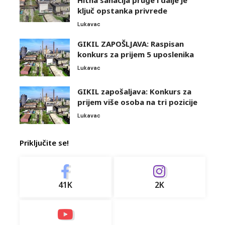
Hitna sanacija pruge i dalje je
ključ opstanka privrede
Lukavac
GIKIL ZAPOŠLJAVA: Raspisan
konkurs za prijem 5 uposlenika
Lukavac
GIKIL zapošaljava: Konkurs za
prijem više osoba na tri pozicije
Lukavac
Priključite se!
41K
2K