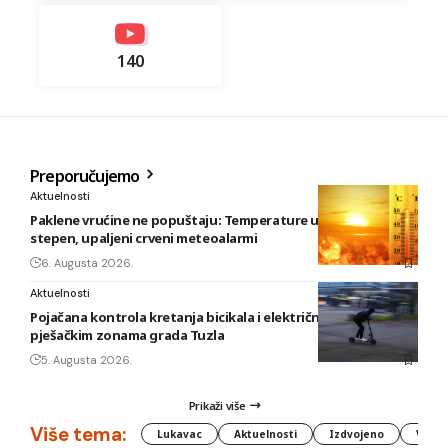
140
Preporučujemo
Aktuelnosti
Paklene vrućine ne popuštaju: Temperature u BiH i do 41
stepen, upaljeni crveni meteoalarmi
6. Augusta 2026.
Aktuelnosti
Pojačana kontrola kretanja bicikala i električnih romobila u
pješačkim zonama grada Tuzla
5. Augusta 2026.
Prikaži više
Više tema:
Lukavac
Aktuelnosti
Izdvojeno
Vlada