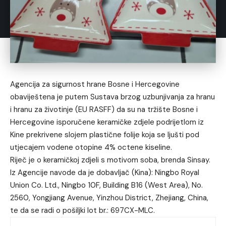
Agencija za sigurnost hrane Bosne i Hercegovine
obaviještena je putem Sustava brzog uzbunjivanja za hranu
i hranu za životinje (EU RASFF) da su na tržište Bosne i
Hercegovine isporučene keramičke zdjele podrijetlom iz
Kine prekrivene slojem plastične folije koja se ljušti pod
utjecajem vodene otopine 4% octene kiseline.
Riječ je o keramičkoj zdjeli s motivom soba, brenda Sinsay.
Iz Agencije navode da je dobavljač (Kina): Ningbo Royal
Union Co. Ltd., Ningbo 10F, Building B16 (West Area), No.
2560, Yongjiang Avenue, Yinzhou District, Zhejiang, China,
te da se radi o pošiljki lot br.: 697CX-MLC.