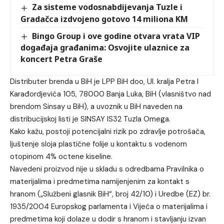
Za sisteme vodosnabdijevanja Tuzle i
Gradačca izdvojeno gotovo 14 miliona KM
Bingo Group i ove godine otvara vrata VIP
događaja građanima: Osvojite ulaznice za
koncert Petra Graše
Distributer brenda u BiH je LPP BiH doo, Ul. kralja Petra I
Karađordjevića 105, 78000 Banja Luka, BiH (vlasništvo nad
brendom Sinsay u BiH), a uvoznik u BiH naveden na
distribucijskoj listi je SINSAY IS32 Tuzla Omega.
Kako kažu, postoji potencijalni rizik po zdravlje potrošača,
ljuštenje sloja plastične folije u kontaktu s vodenom
otopinom 4% octene kiseline.
Navedeni proizvod nije u skladu s odredbama Pravilnika o
materijalima i predmetima namijenjenim za kontakt s
hranom („Službeni glasnik BiH“, broj 42/10) i Uredbe (EZ) br.
1935/2004 Europskog parlamenta i Vijeća o materijalima i
predmetima koji dolaze u dodir s hranom i stavljanju izvan