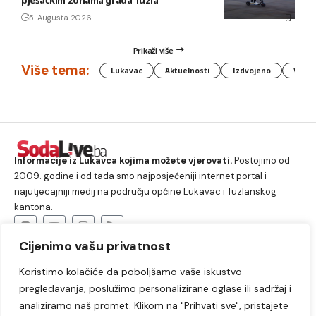
pješačkim zonama grada Tuzla
5. Augusta 2026.
Prikaži više
Više tema:
Lukavac
Aktuelnosti
Izdvojeno
Vlada
Informacije iz Lukavca kojima možete vjerovati.
Postojimo od
2009. godine i od tada smo najposjećeniji internet portal i
najutjecajniji medij na području općine Lukavac i Tuzlanskog
kantona.
Cijenimo vašu privatnost
O nama
Koristimo kolačiće da poboljšamo vaše iskustvo
Lukavac
Društvo
Crna hronika
Sport
pregledavanja, poslužimo personalizirane oglase ili sadržaj i
Kultura
Kolumne
Slobodno vrijeme
analiziramo naš promet. Klikom na "Prihvati sve", pristajete