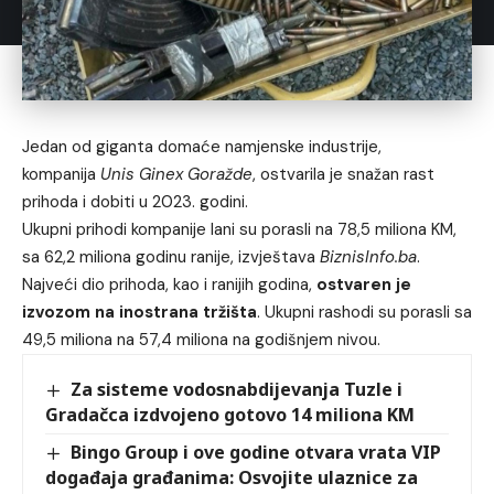
Jedan od giganta domaće namjenske industrije,
kompanija
Unis Ginex Goražde
, ostvarila je snažan rast
prihoda i dobiti u 2023. godini.
Ukupni prihodi kompanije lani su porasli na 78,5 miliona KM,
sa 62,2 miliona godinu ranije, izvještava
BiznisInfo.ba
.
Najveći dio prihoda, kao i ranijih godina,
ostvaren je
izvozom na inostrana tržišta
. Ukupni rashodi su porasli sa
49,5 miliona na 57,4 miliona na godišnjem nivou.
Za sisteme vodosnabdijevanja Tuzle i
Gradačca izdvojeno gotovo 14 miliona KM
Bingo Group i ove godine otvara vrata VIP
događaja građanima: Osvojite ulaznice za