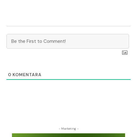
0
KOMENTARA
- Marketing -