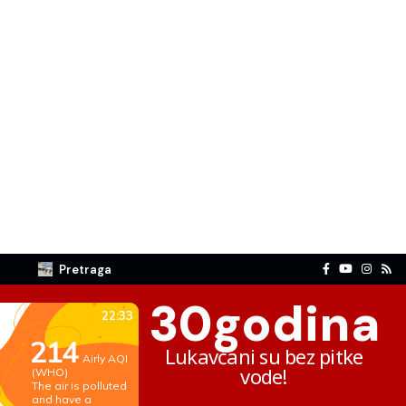
Pretraga
30
godina
Lukavčani su bez pitke
vode!