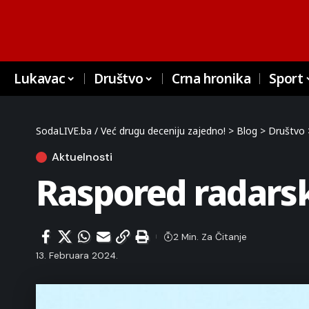
Lukavac
Društvo
Crna hronika
Sport
SodaLIVE.ba / Već drugu deceniju zajedno!
>
Blog
>
Društvo
Aktuelnosti
Raspored radarsk
2 Min. Za Čitanje
13. Februara 2024.