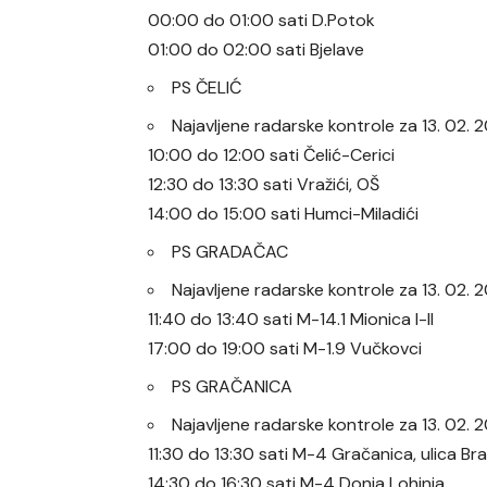
00:00 do 01:00 sati D.Potok
01:00 do 02:00 sati Bjelave
PS ČELIĆ
Najavljene radarske kontrole za 13. 02. 
10:00 do 12:00 sati Čelić-Cerici
12:30 do 13:30 sati Vražići, OŠ
14:00 do 15:00 sati Humci-Miladići
PS GRADAČAC
Najavljene radarske kontrole za 13. 02
11:40 do 13:40 sati M-14.1 Mionica I-II
17:00 do 19:00 sati M-1.9 Vučkovci
PS GRAČANICA
Najavljene radarske kontrole za 13. 02
11:30 do 13:30 sati M-4 Gračanica, ulica Br
14:30 do 16:30 sati M-4 Donja Lohinja