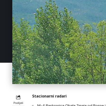
Stacionarni radari
Podijeli
M-4 Raskrsnica Obala Zmaja od Bosne 