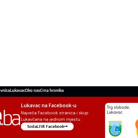
vnica
Lukavac
Oko nas
Crna hronika
Lukavac na Facebook-u
Najveća Facebook stranica i skup
Lukavčana na jednom mjestu.
SodaLIVE Facebook