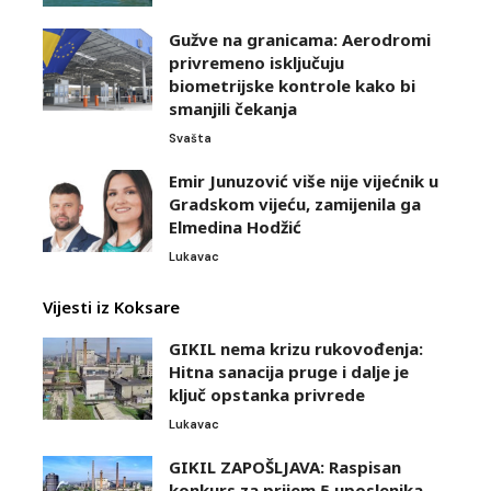
Gužve na granicama: Aerodromi
privremeno isključuju
biometrijske kontrole kako bi
smanjili čekanja
Svašta
Emir Junuzović više nije vijećnik u
Gradskom vijeću, zamijenila ga
Elmedina Hodžić
Lukavac
Vijesti iz Koksare
GIKIL nema krizu rukovođenja:
Hitna sanacija pruge i dalje je
ključ opstanka privrede
Lukavac
GIKIL ZAPOŠLJAVA: Raspisan
konkurs za prijem 5 uposlenika