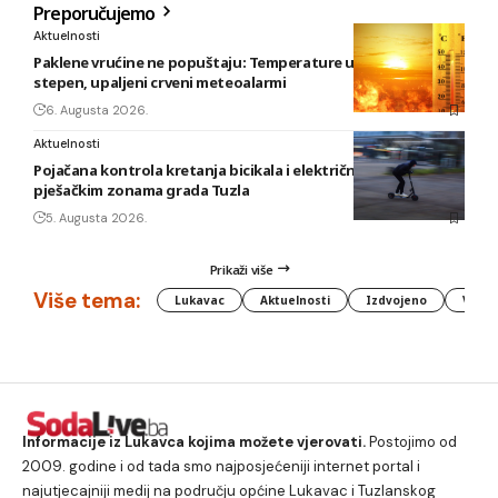
Preporučujemo
Aktuelnosti
Paklene vrućine ne popuštaju: Temperature u BiH i do 41
stepen, upaljeni crveni meteoalarmi
6. Augusta 2026.
Aktuelnosti
Pojačana kontrola kretanja bicikala i električnih romobila u
pješačkim zonama grada Tuzla
5. Augusta 2026.
Prikaži više
Više tema:
Lukavac
Aktuelnosti
Izdvojeno
Vlada
Informacije iz Lukavca kojima možete vjerovati.
Postojimo od
2009. godine i od tada smo najposjećeniji internet portal i
najutjecajniji medij na području općine Lukavac i Tuzlanskog