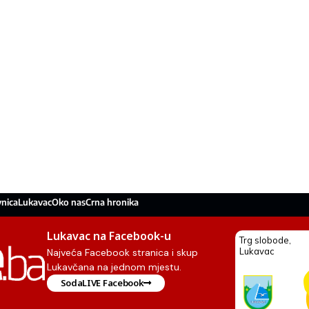
nica
Lukavac
Oko nas
Crna hronika
Lukavac na Facebook-u
Najveća Facebook stranica i skup
Lukavčana na jednom mjestu.
SodaLIVE Facebook