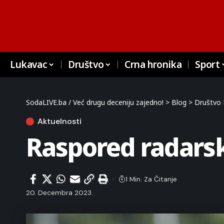
Lukavac
Društvo
Crna hronika
Sport
SodaLIVE.ba / Već drugu deceniju zajedno!
>
Blog
>
Društvo
Aktuelnosti
Raspored radarsk
1 Min. Za Čitanje
20. Decembra 2023.