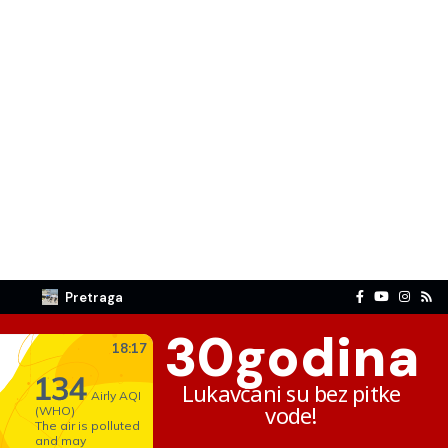
Pretraga
30
godina
Lukavčani su bez pitke
vode!