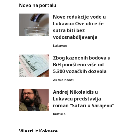
Novo na portalu
Nove redukcije vode u
Lukavcu: Ove ulice će
sutra biti bez
vodosnabdijevanja
Lukavac
Zbog kaznenih bodova u
BiH poništeno više od
5.300 vozačkih dozvola
Aktuelnosti
Andrej Nikolaidis u
Lukavcu predstavlja
roman “Safari u Sarajevu”
Kultura
Vijesti iz Koksare