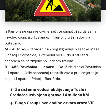
Iz Kantonalne uprave civilne zaštite saopštili su da se na
nekoliko dionica u Tuzlanskom kantonu vrše radovi na
putevima.
M – 4 Doboj – Gračanica
Zbog izgradnje pješačke staze
u naselju Klokotnica, u vremenu od 07 do 16:30 sati
saobraća se naizmjenično-jednom trakom.
R – 458 Površnica – Lopare – Čelić
Na dionici Površnica
– Lopare – Čelić saobraćaj teretnih vozila preusmjeren je
na put Lopare – Priboj – Banj Brdo.
Za sisteme vodosnabdijevanja Tuzle i
Gradačca izdvojeno gotovo 14 miliona KM
Bingo Group i ove godine otvara vrata VIP