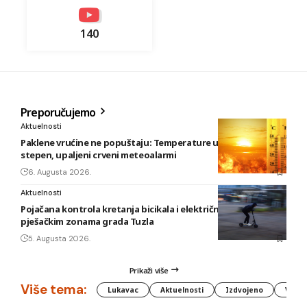
140
Preporučujemo
Aktuelnosti
Paklene vrućine ne popuštaju: Temperature u BiH i do 41
stepen, upaljeni crveni meteoalarmi
6. Augusta 2026.
Aktuelnosti
Pojačana kontrola kretanja bicikala i električnih romobila u
pješačkim zonama grada Tuzla
5. Augusta 2026.
Prikaži više
Više tema:
Lukavac
Aktuelnosti
Izdvojeno
Vlada