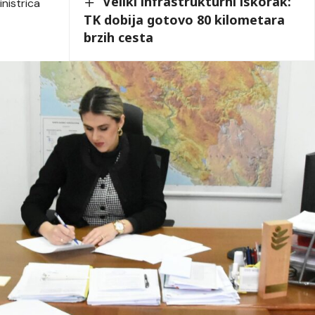
Veliki infrastrukturni iskorak:
inistrica
TK dobija gotovo 80 kilometara
brzih cesta