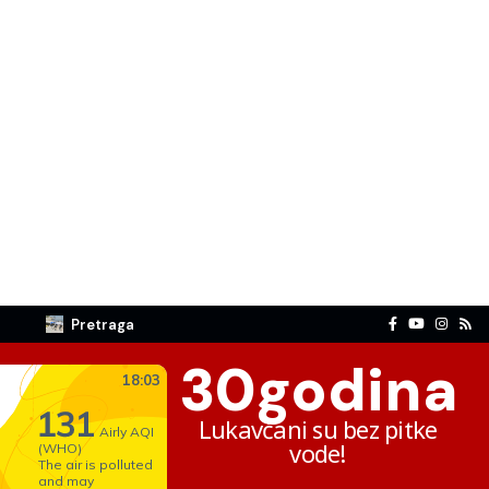
Pretraga
30
godina
Lukavčani su bez pitke
vode!