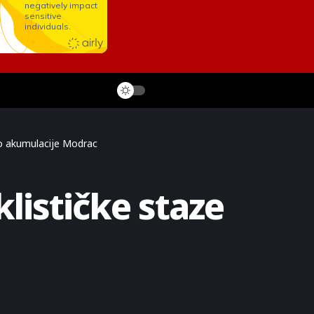
oko akumulacije Modrac
klističke staze