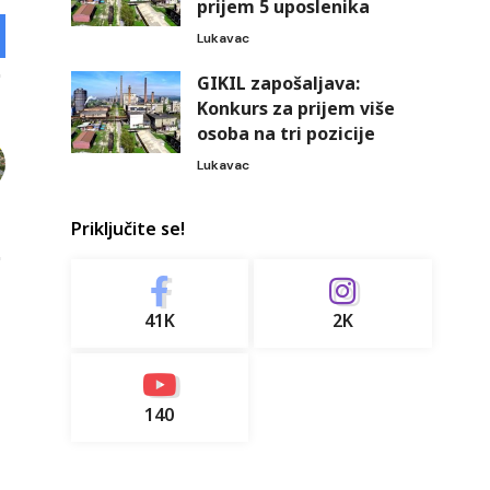
prijem 5 uposlenika
Lukavac
GIKIL zapošaljava:
Konkurs za prijem više
osoba na tri pozicije
Lukavac
Priključite se!
41K
2K
140