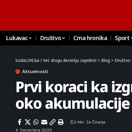
Lukavac
Društvo
Crna hronika
Sport
SodaLIVE.ba / Već drugu deceniju zajedno!
>
Blog
>
Društvo
Aktuelnosti
Prvi koraci ka izg
oko akumulacije
2 Min. Za Čitanje
4. Decembra 2025.