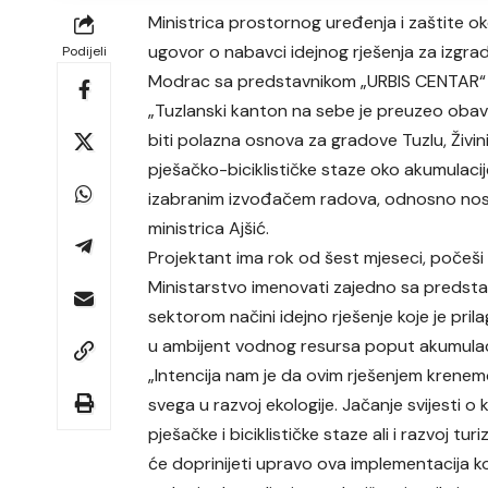
Ministrica prostornog uređenja i zaštite o
ugovor o nabavci idejnog rješenja za izgrad
Podijeli
Modrac sa predstavnikom „URBIS CENTAR“ d.
„Tuzlanski kanton na sebe je preuzeo obav
biti polazna osnova za gradove Tuzlu, Živini
pješačko-biciklističke staze oko akumulaci
izabranim izvođačem radova, odnosno nosio
ministrica Ajšić.
Projektant ima rok od šest mjeseci, počeši
Ministarstvo imenovati zajedno sa predstav
sektorom načini idejno rješenje koje je pril
u ambijent vodnog resursa poput akumulac
„Intencija nam je da ovim rješenjem krenemo
svega u razvoj ekologije. Jačanje svijesti o 
pješačke i biciklističke staze ali i razvoj tu
će doprinijeti upravo ova implementacija k