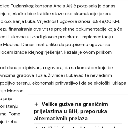
kolice Tuzlanskog kantona Anela Ajšić potpisala je danas
nju pješačko biciklističke staze oko akumulacije jezera
o.o. Banja Luka. Vrijednost ugovora iznosi 16.848,00 KM.
ezu finansiranja ove vrste projektne dokumentacije koja će
ce i Lukavac u izradi glavnih projekata i implementaciju
je Modrac. Danas imali priliku da potpišemo ugovor sa
cem izrade idejnog rješenja“, kazala je ovom prilikom
 od dana potpisivanja ugovora, da sa komisijom koju će
nicima gradova Tuzla, Živinice i Lukavac te nevladinim
agodljivo terenu, ekonomski prihvatljivo i da se ekološki uklapa
ije Modrac.
 prije
Velike gužve na graničnim
korištenju
prijelazima u BiH, preporuka
rizma. Tome
alternativnih prelaza
oju treba