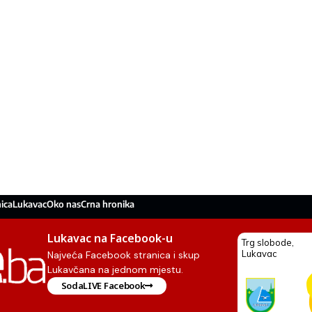
ica
Lukavac
Oko nas
Crna hronika
Lukavac na Facebook-u
Najveća Facebook stranica i skup
Lukavčana na jednom mjestu.
SodaLIVE Facebook