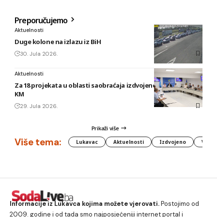
Preporučujemo
Aktuelnosti
Duge kolone na izlazu iz BiH
30. Jula 2026.
Aktuelnosti
Za 18 projekata u oblasti saobraćaja izdvojeno gotovo 40.000
KM
29. Jula 2026.
Prikaži više
Više tema:
Lukavac
Aktuelnosti
Izdvojeno
Vlada
Informacije iz Lukavca kojima možete vjerovati.
Postojimo od
2009. godine i od tada smo najposjećeniji internet portal i