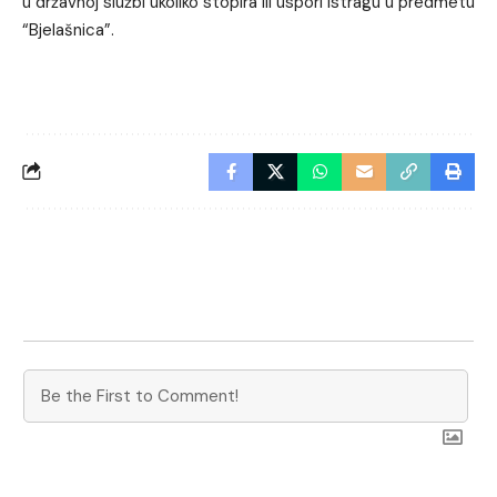
u državnoj službi ukoliko stopira ili uspori istragu u predmetu
“Bjelašnica”.