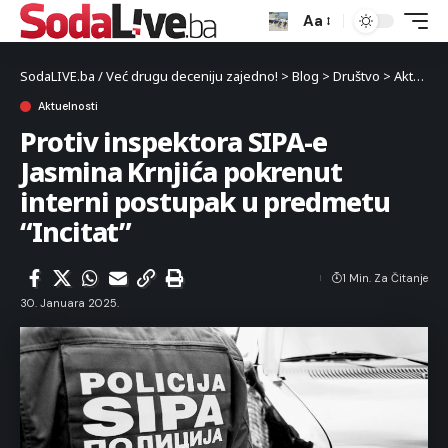
Aa
SodaLIVE.ba / Već drugu deceniju zajedno!
>
Blog
>
Društvo
>
Aktuelnosti
Aktuelnosti
Protiv inspektora SIPA-e
Jasmina Krnjića pokrenut
interni postupak u predmetu
“Incitat”
1 Min. Za Čitanje
30. Januara 2025.