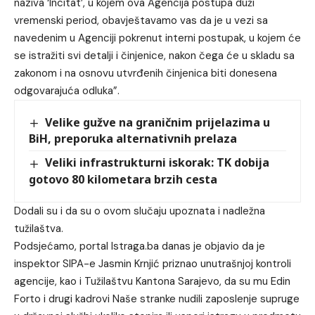
naziva ‘Incitat’, u kojem ova Agencija postupa duži
vremenski period, obavještavamo vas da je u vezi sa
navedenim u Agenciji pokrenut interni postupak, u kojem će
se istražiti svi detalji i činjenice, nakon čega će u skladu sa
zakonom i na osnovu utvrđenih činjenica biti donesena
odgovarajuća odluka”.
Velike gužve na graničnim prijelazima u
BiH, preporuka alternativnih prelaza
Veliki infrastrukturni iskorak: TK dobija
gotovo 80 kilometara brzih cesta
Dodali su i da su o ovom slučaju upoznata i nadležna
tužilaštva.
Podsjećamo, portal
Istraga.ba
danas je objavio da je
inspektor SIPA-e Jasmin Krnjić priznao unutrašnjoj kontroli
agencije, kao i Tužilaštvu Kantona Sarajevo, da su mu Edin
Forto i drugi kadrovi Naše stranke nudili zaposlenje supruge