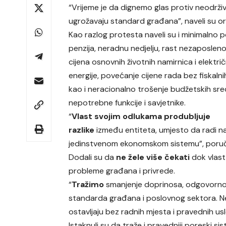
“Vrijeme je da dignemo glas protiv neodrživ
ugrožavaju standard građana”, naveli su or
Kao razlog protesta naveli su i minimalno 
penzija, neradnu nedjelju, rast nezaposlenos
cijena osnovnih životnih namirnica i elektri
energije, povećanje cijene rada bez fiskalni
kao i neracionalno trošenje budžetskih sr
nepotrebne funkcije i savjetnike.
“
Vlast svojim odlukama produbljuje
razlike
između entiteta, umjesto da radi n
jedinstvenom ekonomskom sistemu”, poručil
Dodali su da
ne žele više čekati
dok vlast
probleme građana i privrede.
“
Tražimo
smanjenje doprinosa, odgovorno t
standarda građana i poslovnog sektora. Ne
ostavljaju bez radnih mjesta i pravednih usl
Istaknuli su da traže i pravedniji poreski si