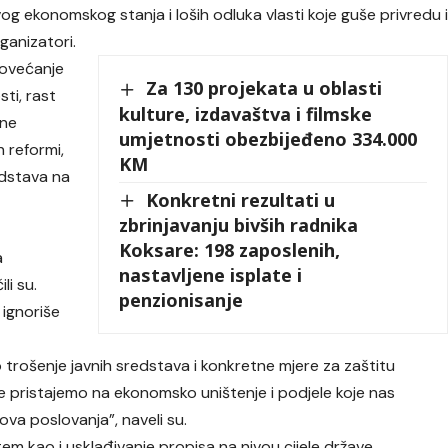
og ekonomskog stanja i loših odluka vlasti koje guše privredu 
ganizatori.
povećanje
Za 130 projekata u oblasti
ti, rast
kulture, izdavaštva i filmske
čne
umjetnosti obezbijeđeno 334.000
h reformi,
KM
edstava na
Konkretni rezultati u
zbrinjavanju bivših radnika
Koksare: 198 zaposlenih,
a
nastavljene isplate i
i su.
penzionisanje
 ignoriše
rošenje javnih sredstava i konkretne mjere za zaštitu
 pristajemo na ekonomsko uništenje i podjele koje nas
ova poslovanja”, naveli su.
stem kao i usklađivanje propisa na nivou cijele države.