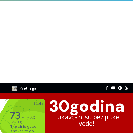
Pretraga
30
godina
Lukavčani su bez pitke
vode!