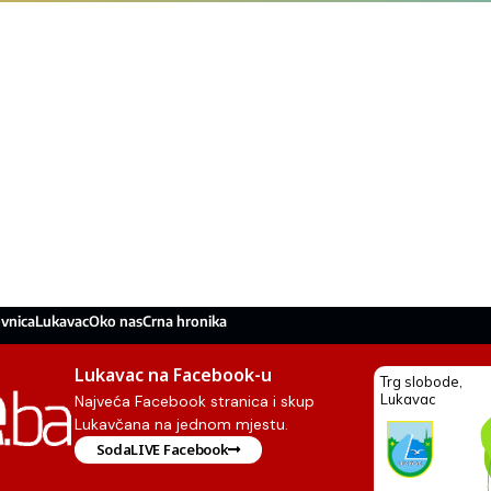
vnica
Lukavac
Oko nas
Crna hronika
Lukavac na Facebook-u
Najveća Facebook stranica i skup
Lukavčana na jednom mjestu.
SodaLIVE Facebook