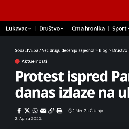
Lukavac
Društvo
Crna hronika
Sport
SodaLIVE.ba / Već drugu deceniju zajedno!
>
Blog
>
Društvo
Aktuelnosti
Protest ispred P
danas izlaze na u
2 Min. Za Čitanje
2. Aprila 2025.