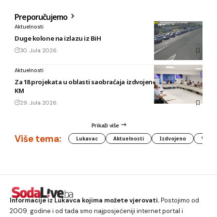
Preporučujemo
Aktuelnosti
Duge kolone na izlazu iz BiH
30. Jula 2026.
Aktuelnosti
Za 18 projekata u oblasti saobraćaja izdvojeno gotovo 40.000
KM
29. Jula 2026.
Prikaži više
Više tema:
Lukavac
Aktuelnosti
Izdvojeno
Vlada
Informacije iz Lukavca kojima možete vjerovati.
Postojimo od
2009. godine i od tada smo najposjećeniji internet portal i