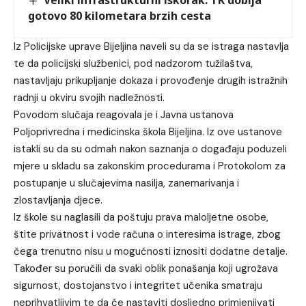
gotovo 80 kilometara brzih cesta
Iz Policijske uprave Bijeljina naveli su da se istraga nastavlja
te da policijski službenici, pod nadzorom tužilaštva,
nastavljaju prikupljanje dokaza i provođenje drugih istražnih
radnji u okviru svojih nadležnosti.
Povodom slučaja reagovala je i Javna ustanova
Poljoprivredna i medicinska škola Bijeljina. Iz ove ustanove
istakli su da su odmah nakon saznanja o događaju poduzeli
mjere u skladu sa zakonskim procedurama i Protokolom za
postupanje u slučajevima nasilja, zanemarivanja i
zlostavljanja djece.
Iz škole su naglasili da poštuju prava maloljetne osobe,
štite privatnost i vode računa o interesima istrage, zbog
čega trenutno nisu u mogućnosti iznositi dodatne detalje.
Također su poručili da svaki oblik ponašanja koji ugrožava
sigurnost, dostojanstvo i integritet učenika smatraju
neprihvatljivim te da će nastaviti dosljedno primjenjivati