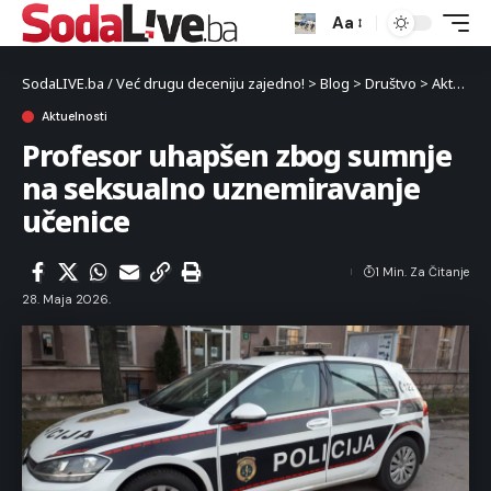
Aa
SodaLIVE.ba / Već drugu deceniju zajedno!
>
Blog
>
Društvo
>
Aktuelnosti
Aktuelnosti
Profesor uhapšen zbog sumnje
na seksualno uznemiravanje
učenice
1 Min. Za Čitanje
28. Maja 2026.