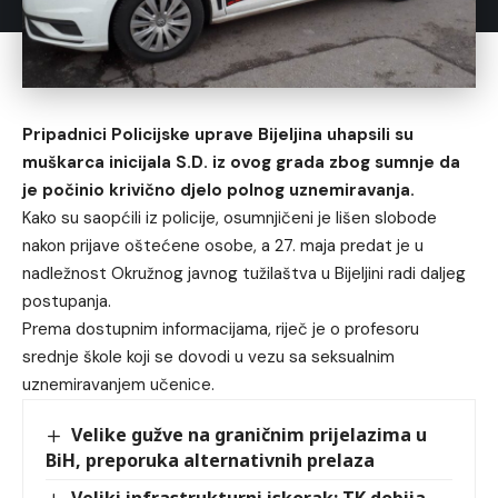
Pripadnici Policijske uprave Bijeljina uhapsili su
muškarca inicijala S.D. iz ovog grada zbog sumnje da
je počinio krivično djelo polnog uznemiravanja.
Kako su saopćili iz policije, osumnjičeni je lišen slobode
nakon prijave oštećene osobe, a 27. maja predat je u
nadležnost Okružnog javnog tužilaštva u Bijeljini radi daljeg
postupanja.
Prema dostupnim informacijama, riječ je o profesoru
srednje škole koji se dovodi u vezu sa seksualnim
uznemiravanjem učenice.
Velike gužve na graničnim prijelazima u
BiH, preporuka alternativnih prelaza
Veliki infrastrukturni iskorak: TK dobija