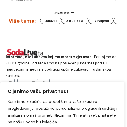
Prikaži više
Više tema:
Lukavac
Aktuelnosti
Izdvojeno
Vlada
Informacije iz Lukavca kojima možete vjerovati.
Postojimo od
2009. godine i od tada smo najposjećeniji internet portal i
najutjecajniji medij na području općine Lukavac i Tuzlanskog
kantona.
Cijenimo vašu privatnost
O nama
Koristimo kolačiće da poboljšamo vaše iskustvo
Lukavac
Društvo
Crna hronika
Sport
pregledavanja, poslužimo personalizirane oglase ili sadržaj i
Kultura
Kolumne
Slobodno vrijeme
analiziramo naš promet. Klikom na "Prihvati sve", pristajete
na našu upotrebu kolačića.
2009. – 2024. © Lukavački info portal – SodaLIVE.ba. Sva prava