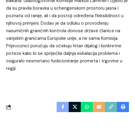
Balkana. Glasnogovornik Komisije Markus Lammert izjavio je
da su pravila boravka u schengenskom prostoru jasna i
poznata od ranije, ali i da postoji određena fleksibilnost u
njihovoj primjeni. Dodao je da odluku o provođenju
nasumičnih graničnih kontrola donose države članice na
vanjskim granicama Europske unije, a ne sama Komisija.
Prijevoznici poručuju da očekuju hitan dijalog i konkretne
poteze kako bi se spriječila daljnja eskalacija problema i
osiguralo nesmetano funkcioniranje prometa i trgovine u
regiji.