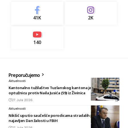
41K
2K
140
Preporučujemo
Aktuelnosti
Kantonalno tužilaštvo Tuzlanskog kantona je podiglo
optužnicu protiv Naila Jusića (59) iz Živinica
27. Jula 2026.
Aktuelnosti
Nikšić uputio saučešće porodicama stradalih planinara,
najavljen Dan žalosti u FBiH
27. Jula 2026.