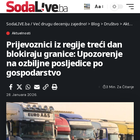
Aa
SodaLIVE.ba / Već drugu deceniju zajedno!
>
Blog
>
Društvo
>
Aktuelnosti
Aktuelnosti
Prijevoznici iz regije treći dan
blokiraju granice: Upozorenje
na ozbiljne posljedice po
gospodarstvo
3 Min. Za Čitanje
28. Januara 2026.