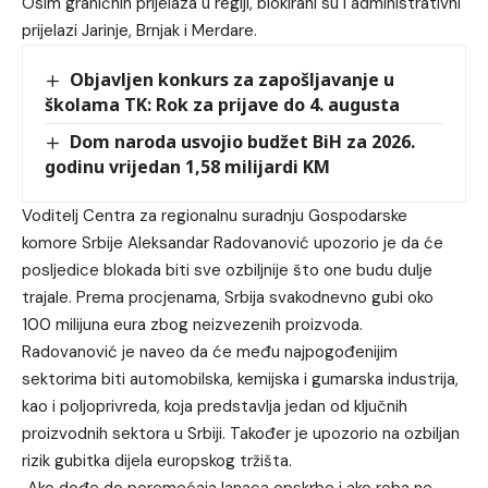
Osim graničnih prijelaza u regiji, blokirani su i administrativni
prijelazi Jarinje, Brnjak i Merdare.
Objavljen konkurs za zapošljavanje u
školama TK: Rok za prijave do 4. augusta
Dom naroda usvojio budžet BiH za 2026.
godinu vrijedan 1,58 milijardi KM
Voditelj Centra za regionalnu suradnju Gospodarske
komore Srbije Aleksandar Radovanović upozorio je da će
posljedice blokada biti sve ozbiljnije što one budu dulje
trajale. Prema procjenama, Srbija svakodnevno gubi oko
100 milijuna eura zbog neizvezenih proizvoda.
Radovanović je naveo da će među najpogođenijim
sektorima biti automobilska, kemijska i gumarska industrija,
kao i poljoprivreda, koja predstavlja jedan od ključnih
proizvodnih sektora u Srbiji. Također je upozorio na ozbiljan
rizik gubitka dijela europskog tržišta.
„Ako dođe do poremećaja lanaca opskrbe i ako roba ne