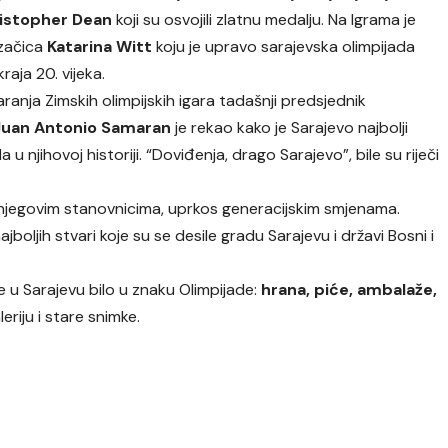
istopher Dean
koji su osvojili zlatnu medalju. Na Igrama je
izačica
Katarina Witt
koju je upravo sarajevska olimpijada
raja 20. vijeka.
anja Zimskih olimpijskih igara tadašnji predsjednik
uan Antonio Samaran
je rekao kako je Sarajevo najbolji
u njihovoj historiji. “Doviđenja, drago Sarajevo”, bile su riječi
 i njegovim stanovnicima, uprkos generacijskim smjenama.
jboljih stvari koje su se desile gradu Sarajevu i državi Bosni i
 u Sarajevu bilo u znaku Olimpijade:
hrana, piće, ambalaže,
eriju i stare snimke.