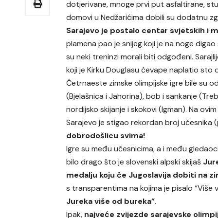
dotjerivane, mnoge prvi put asfaltirane, st
domovi u Nedžarićima dobili su dodatnu zg
Sarajevo je postalo centar svjetskih i m
plamena pao je snijeg koji je na noge digao 
su neki treninzi morali biti odgođeni. Sarajl
koji je Kirku Douglasu ćevape naplatio sto 
Četrnaeste zimske olimpijske igre bile su od
(Bjelašnica i Jahorina), bob i sankanje (Trebe
nordijsko skijanje i skokovi (Igman). Na ovim
Sarajevo je stigao rekordan broj učesnika
dobrodošlicu svima!
Igre su među učesnicima, a i među gledao
bilo drago što je slovenski alpski skijaš
Jur
medalju koju će Jugoslavija dobiti na 
s transparentima na kojima je pisalo “Više
Jureka više od bureka”
.
Ipak,
najveće zvijezde sarajevske olimp