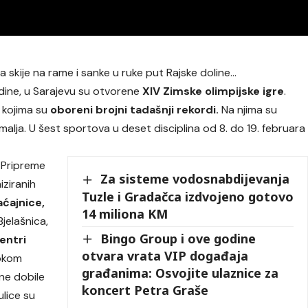
 pa skije na rame i sanke u ruke put Rajske doline…
odine, u Sarajevu su otvorene
XIV Zimske olimpijske igre
.
 kojima su
oboreni brojni tadašnji rekordi.
Na njima su
malja. U šest sportova u deset disciplina od 8. do 19. februara
. Pripreme
Za sisteme vodosnabdijevanja
iziranih
Tuzle i Gradačca izdvojeno gotovo
ćajnice,
14 miliona KM
jelašnica,
Bingo Group i ove godine
entri
otvara vrata VIP događaja
okom
građanima: Osvojite ulaznice za
ine dobile
koncert Petra Graše
ulice su