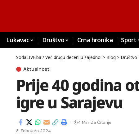
Lukavac
Društvo
Crna hronika
Sport
SodaLIVE.ba / Već drugu deceniju zajedno!
>
Blog
>
Društvo
Aktuelnosti
Prije 40 godina 
igre u Sarajevu
4 Min. Za Čitanje
8. Februara 2024.