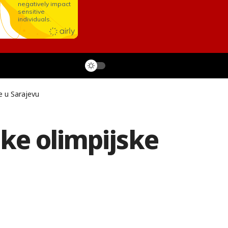
e u Sarajevu
ske olimpijske