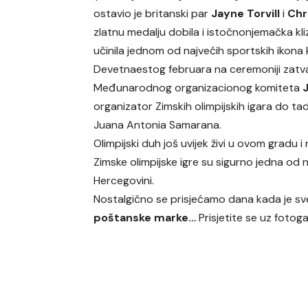
ostavio je britanski par
Jayne Torvill
i
Chr
zlatnu medalju dobila i istočnonjemačka kl
učinila jednom od najvećih sportskih ikona k
Devetnaestog februara na ceremoniji zatvar
Međunarodnog organizacionog komiteta
J
organizator Zimskih olimpijskih igara do tada 
Juana Antonia Samarana.
Olimpijski duh još uvijek živi u ovom gradu
Zimske olimpijske igre su sigurno jedna od na
Hercegovini.
Nostalgično se prisjećamo dana kada je sve
poštanske marke…
Prisjetite se uz fotogal