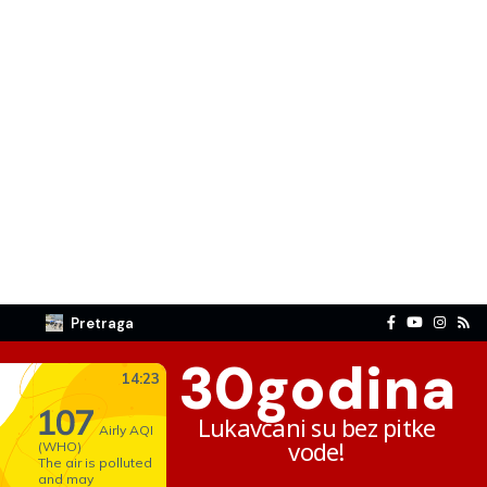
Pretraga
30
godina
Lukavčani su bez pitke
vode!