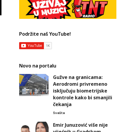
Podržite naš YouTube!
Novo na portalu
Gužve na granicama:
Aerodromi privremeno
isključuju biometrijske
kontrole kako bi smanjili
čekanja
Svašta
Emir Junuzović više nije
vijećnik u Gradskom