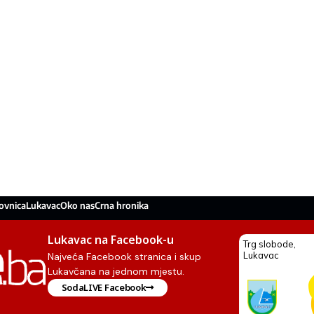
ovnica
Lukavac
Oko nas
Crna hronika
Lukavac na Facebook-u
Najveća Facebook stranica i skup
Lukavčana na jednom mjestu.
SodaLIVE Facebook