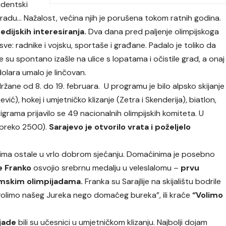
udentski
radu… Nažalost, većina njih je porušena tokom ratnih godina.
edijskih interesiranja.
Dva dana pred paljenje olimpijskoga
sve: radnike i vojsku, sportaše i građane. Padalo je toliko da
ije su spontano izašle na ulice s lopatama i očistile grad, a onaj
dolara umalo je linčovan.
ržane od 8. do 19. februara. U programu je bilo alpsko skijanje
vić), hokej i umjetničko klizanje (Zetra i Skenderija), biatlon,
 igrama prijavilo se 49 nacionalnih olimpijskih komiteta. U
 (preko 2500).
Sarajevo je otvorilo vrata i poželjelo
cima ostale u vrlo dobrom sjećanju. Domaćinima je posebno
e Franko
osvojio srebrnu medalju u veleslalomu –
prvu
zimskim olimpijadama.
Franka su Sarajlije na skijalištu bodrile
 volimo našeg Jureka nego domaćeg bureka”, ili kraće
“Volimo
ijade
bili su učesnici u umjetničkom klizanju. Najbolji dojam