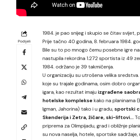
1984. je pao snijeg i skupio se čitav svijet,
Prije tačno 40 godina, 8. februara 1984. g
Podijeli
Bile su to po mnogo čemu posebne igre na
nastupila rekordna 1.272 sportista iz 49 ze
1984. održano je 39 takmičenja.
U organizaciju su utrošena velika sredstva
koje su trajale godinama, osim dobro organ
igara, kao rezultat imaju
izgrađene saobra
hotelske komplekse
kako na planinama (B
Igman, Jahorina) tako i u gradu,
sportski c
Skenderija i Zetra, žičare, ski-liftovi…
T
priprema za Olimpijadu, grad i obližnje plan
su nova naselja, hotele, sportske sadržaje, 