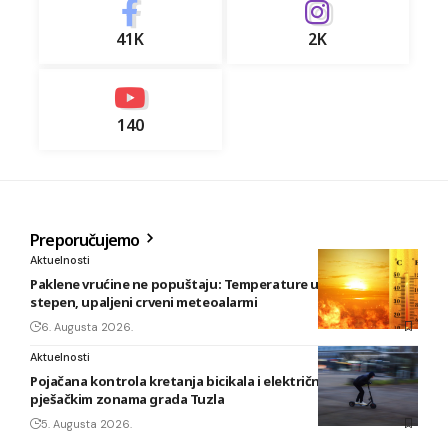
41K
2K
140
Preporučujemo
Aktuelnosti
Paklene vrućine ne popuštaju: Temperature u BiH i do 41
stepen, upaljeni crveni meteoalarmi
6. Augusta 2026.
Aktuelnosti
Pojačana kontrola kretanja bicikala i električnih romobila u
pješačkim zonama grada Tuzla
5. Augusta 2026.