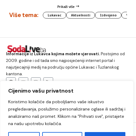
Prikaži više
Više tema:
Lukavac
Aktuelnosti
Izdvojeno
Vlada
Informacije iz Lukavca kojima možete vjerovati.
Postojimo od
2009. godine i od tada smo najposjećeniji internet portal i
najutjecajniji medij na području općine Lukavac i Tuzlanskog
kantona.
Cijenimo vašu privatnost
O nama
Koristimo kolačiće da poboljšamo vaše iskustvo
Lukavac
Društvo
Crna hronika
Sport
pregledavanja, poslužimo personalizirane oglase ili sadržaj i
Kultura
Kolumne
Slobodno vrijeme
analiziramo naš promet. Klikom na "Prihvati sve", pristajete
na našu upotrebu kolačića.
2009. – 2024. © Lukavački info portal – SodaLIVE.ba. Sva prava
zadržana. Zabranjeno kopiranje autorskog sadržaja i korištenje