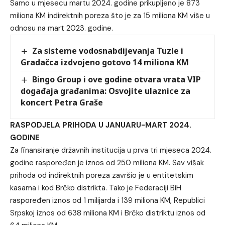
Samo u mjesecu martu 2024. godine prikupljeno je 873
miliona KM indirektnih poreza što je za 15 miliona KM više u
odnosu na mart 2023. godine.
Za sisteme vodosnabdijevanja Tuzle i
Gradačca izdvojeno gotovo 14 miliona KM
Bingo Group i ove godine otvara vrata VIP
događaja građanima: Osvojite ulaznice za
koncert Petra Graše
RASPODJELA PRIHODA U JANUARU-MART 2024.
GODINE
Za finansiranje državnih institucija u prva tri mjeseca 2024.
godine raspoređen je iznos od 250 miliona KM. Sav višak
prihoda od indirektnih poreza završio je u entitetskim
kasama i kod Brčko distrikta. Tako je Federaciji BiH
raspoređen iznos od 1 milijarda i 139 miliona KM, Republici
Srpskoj iznos od 638 miliona KM i Brčko distriktu iznos od