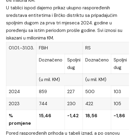
64 miliona KM.
U tablici ispod dajemo prikaz ukupno raspoređenih
sredstava entitetima i Brčko distriktu sa pripadajućim
spoljnim dugom za prva tri mjeseca 2024. godine u
poređenju sa istim periodom prošle godine. Svi iznosi su
iskazani u milionima KM.
01.01.-31.03.
FBiH
RS
D
Doznačeno
Spoljni
Doznačeno
Spoljni
D
dug
dug
(u mil. KM)
(u mil. KM)
(
2024
859
227
500
103
5
2023
744
230
422
105
5
%
15,46
-1,42
18,56
-1,86
1
promjene
Pored raspoređenih prihoda u tabeli iznad, a po osnovu