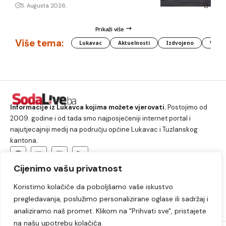
5. Augusta 2026.
Prikaži više
Više tema:
Lukavac
Aktuelnosti
Izdvojeno
Vlada
Informacije iz Lukavca kojima možete vjerovati.
Postojimo od
2009. godine i od tada smo najposjećeniji internet portal i
najutjecajniji medij na području općine Lukavac i Tuzlanskog
kantona.
Cijenimo vašu privatnost
O nama
Koristimo kolačiće da poboljšamo vaše iskustvo
Lukavac
Društvo
Crna hronika
Sport
pregledavanja, poslužimo personalizirane oglase ili sadržaj i
Kultura
Kolumne
Slobodno vrijeme
analiziramo naš promet. Klikom na "Prihvati sve", pristajete
na našu upotrebu kolačića.