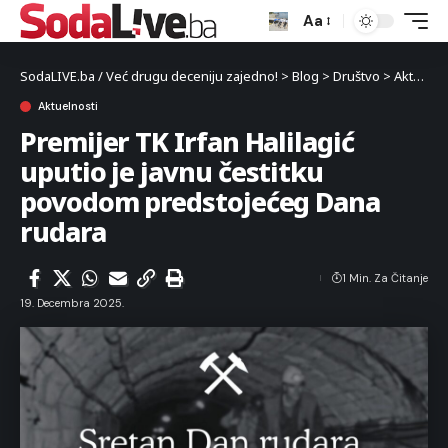
Aa
SodaLIVE.ba / Već drugu deceniju zajedno!
>
Blog
>
Društvo
>
Aktuelnosti
Aktuelnosti
Premijer TK Irfan Halilagić
uputio je javnu čestitku
povodom predstojećeg Dana
rudara
1 Min. Za Čitanje
19. Decembra 2025.