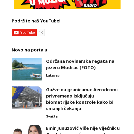
Podržite naš YouTube!
Novo na portalu
Održana novinarska regata na
jezeru Modrac (FOTO)
Lukavac
Gužve na granicama: Aerodromi
privremeno isključuju
biometrijske kontrole kako bi
smanjili čekanja
Svašta
Emir Junuzović više nije vijećnik u