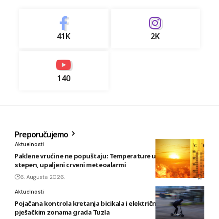
41K
2K
140
Preporučujemo
Aktuelnosti
Paklene vrućine ne popuštaju: Temperature u BiH i do 41
stepen, upaljeni crveni meteoalarmi
6. Augusta 2026.
Aktuelnosti
Pojačana kontrola kretanja bicikala i električnih romobila u
pješačkim zonama grada Tuzla