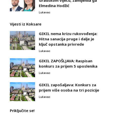
Gradskom vijeću, zamijenila ga
Elmedina Hodžić
Lukavac
Vijesti iz Koksare
GIKIL nema krizu rukovođenja:
Hitna sanacija pruge i dalje je
ključ opstanka privrede
Lukavac
GIKIL ZAPOŠLJAVA: Raspisan
konkurs za prijem 5 uposlenika
Lukavac
GIKIL zapošaljava: Konkurs za
prijem više osoba na tri pozicije
Lukavac
Priključite se!