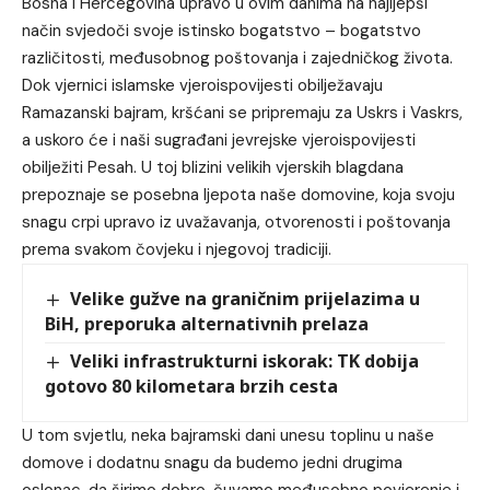
Bosna i Hercegovina upravo u ovim danima na najljepši
način svjedoči svoje istinsko bogatstvo – bogatstvo
različitosti, međusobnog poštovanja i zajedničkog života.
Dok vjernici islamske vjeroispovijesti obilježavaju
Ramazanski bajram, kršćani se pripremaju za Uskrs i Vaskrs,
a uskoro će i naši sugrađani jevrejske vjeroispovijesti
obilježiti Pesah. U toj blizini velikih vjerskih blagdana
prepoznaje se posebna ljepota naše domovine, koja svoju
snagu crpi upravo iz uvažavanja, otvorenosti i poštovanja
prema svakom čovjeku i njegovoj tradiciji.
Velike gužve na graničnim prijelazima u
BiH, preporuka alternativnih prelaza
Veliki infrastrukturni iskorak: TK dobija
gotovo 80 kilometara brzih cesta
U tom svjetlu, neka bajramski dani unesu toplinu u naše
domove i dodatnu snagu da budemo jedni drugima
oslonac, da širimo dobro, čuvamo međusobno povjerenje i