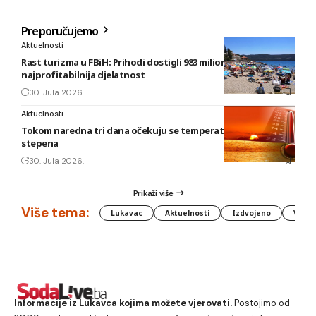
Preporučujemo
Aktuelnosti
Rast turizma u FBiH: Prihodi dostigli 983 miliona KM, smještaj
najprofitabilnija djelatnost
30. Jula 2026.
Aktuelnosti
Tokom naredna tri dana očekuju se temperature do 42
stepena
30. Jula 2026.
Prikaži više
Više tema:
Lukavac
Aktuelnosti
Izdvojeno
Vlada
Informacije iz Lukavca kojima možete vjerovati.
Postojimo od