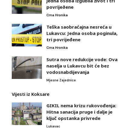
jedna osoba izgubila život i tri
povrijeðene
Crna Hronika
Teška saobraćajna nesreća u
Lukavcu: Jedna osoba poginula,
tri povrijeđene
Crna Hronika
Sutra nove redukcije vode: Ova
naselja u Lukavcu bit će bez
vodosnabdijevanja
Mjesne Zajednice
Vijesti iz Koksare
GIKIL nema krizu rukovođenja:
Hitna sanacija pruge i dalje je
ključ opstanka privrede
Lukavac