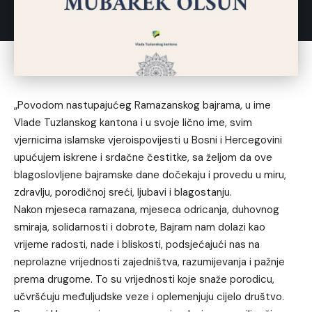
„Povodom nastupajućeg Ramazanskog bajrama, u ime
Vlade Tuzlanskog kantona i u svoje lično ime, svim
vjernicima islamske vjeroispovijesti u Bosni i Hercegovini
upućujem iskrene i srdačne čestitke, sa željom da ove
blagoslovljene bajramske dane dočekaju i provedu u miru,
zdravlju, porodičnoj sreći, ljubavi i blagostanju.
Nakon mjeseca ramazana, mjeseca odricanja, duhovnog
smiraja, solidarnosti i dobrote, Bajram nam dolazi kao
vrijeme radosti, nade i bliskosti, podsjećajući nas na
neprolazne vrijednosti zajedništva, razumijevanja i pažnje
prema drugome. To su vrijednosti koje snaže porodicu,
učvršćuju međuljudske veze i oplemenjuju cijelo društvo.