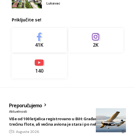
Lukavac
Priključite se!
41K
2K
140
Preporučujemo
Aktuelnosti
Više od 100 letjelica registrovano u BiH: Građani posjeduju
trećinu flote, ali većina aviona je stara i po nekoliko decenija
3. Augusta 2026.