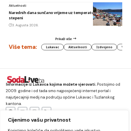
Aktuelnosti
Narednih dana sunčano vrijeme uz temperature do 40
stepeni
3. Augusta 2026.
Prikaži više
Više tema:
Lukavac
Aktuelnosti
Izdvojeno
Vlada
Informacije iz Lukavca kojima možete vjerovati.
Postojimo od
2009. godine i od tada smo najposjećeniji internet portal i
najutjecajniji medij na području općine Lukavac i Tuzlanskog
kantona.
Cijenimo vašu privatnost
O nama
Koristimo kolačiće da poboljšamo vaše iskustvo