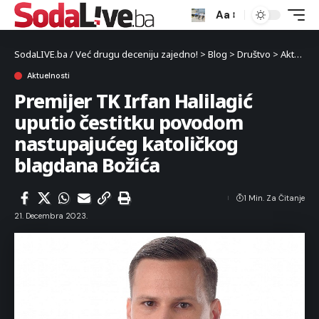
Aa
SodaLIVE.ba / Već drugu deceniju zajedno!
>
Blog
>
Društvo
>
Aktuelnosti
Aktuelnosti
Premijer TK Irfan Halilagić
uputio čestitku povodom
nastupajućeg katoličkog
blagdana Božića
1 Min. Za Čitanje
21. Decembra 2023.