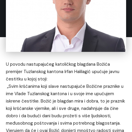
U povodu nastupajućeg katoličkog blagdana Božića
premijer Tuzlanskog kantona Irfan Halilagić upućuje javnu
čestitku u kojoj stoji:
„Svim kršćanima koji slave nastupajuće Božićne praznike u
ime Vlade Tuzlanskog kantona i u svoje ime upućujem
iskrene čestitke. Božić je blagdan mira i dobra, to je praznik
koji kršćanske vjernike, ali i sve druge, nadahnjuje da čine
dobro i da budući dani budu prožeti s više ljudskosti,
međusobnog poštovanja i svima potrebnog blagostanja.
Vjerujem da će i ovaj Božić donijeti mnoštvo radosti svima