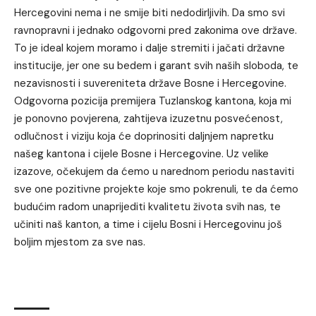
Hercegovini nema i ne smije biti nedodirljivih. Da smo svi
ravnopravni i jednako odgovorni pred zakonima ove države.
To je ideal kojem moramo i dalje stremiti i jačati državne
institucije, jer one su bedem i garant svih naših sloboda, te
nezavisnosti i suvereniteta države Bosne i Hercegovine.
Odgovorna pozicija premijera Tuzlanskog kantona, koja mi
je ponovno povjerena, zahtijeva izuzetnu posvećenost,
odlučnost i viziju koja će doprinositi daljnjem napretku
našeg kantona i cijele Bosne i Hercegovine. Uz velike
izazove, očekujem da ćemo u narednom periodu nastaviti
sve one pozitivne projekte koje smo pokrenuli, te da ćemo
budućim radom unaprijediti kvalitetu života svih nas, te
učiniti naš kanton, a time i cijelu Bosni i Hercegovinu još
boljim mjestom za sve nas.