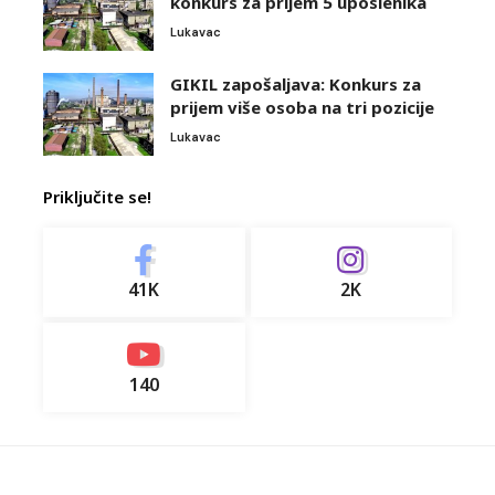
konkurs za prijem 5 uposlenika
Lukavac
GIKIL zapošaljava: Konkurs za
prijem više osoba na tri pozicije
Lukavac
Priključite se!
41K
2K
140