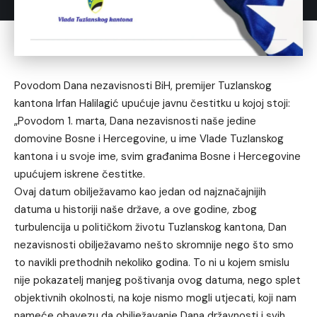
Povodom Dana nezavisnosti BiH, premijer Tuzlanskog
kantona Irfan Halilagić upućuje javnu čestitku u kojoj stoji:
„Povodom 1. marta, Dana nezavisnosti naše jedine
domovine Bosne i Hercegovine, u ime Vlade Tuzlanskog
kantona i u svoje ime, svim građanima Bosne i Hercegovine
upućujem iskrene čestitke.
Ovaj datum obilježavamo kao jedan od najznačajnijih
datuma u historiji naše države, a ove godine, zbog
turbulencija u političkom životu Tuzlanskog kantona, Dan
nezavisnosti obilježavamo nešto skromnije nego što smo
to navikli prethodnih nekoliko godina. To ni u kojem smislu
nije pokazatelj manjeg poštivanja ovog datuma, nego splet
objektivnih okolnosti, na koje nismo mogli utjecati, koji nam
nameće obavezu da obilježavanje Dana državnosti i svih