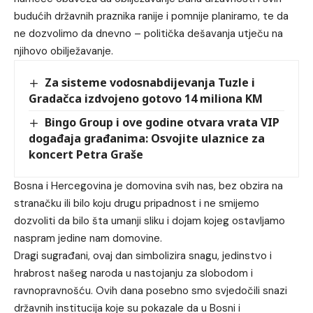
budućih državnih praznika ranije i pomnije planiramo, te da
ne dozvolimo da dnevno – politička dešavanja utječu na
njihovo obilježavanje.
Za sisteme vodosnabdijevanja Tuzle i
Gradačca izdvojeno gotovo 14 miliona KM
Bingo Group i ove godine otvara vrata VIP
događaja građanima: Osvojite ulaznice za
koncert Petra Graše
Bosna i Hercegovina je domovina svih nas, bez obzira na
stranačku ili bilo koju drugu pripadnost i ne smijemo
dozvoliti da bilo šta umanji sliku i dojam kojeg ostavljamo
naspram jedine nam domovine.
Dragi sugrađani, ovaj dan simbolizira snagu, jedinstvo i
hrabrost našeg naroda u nastojanju za slobodom i
ravnopravnošću. Ovih dana posebno smo svjedočili snazi
državnih institucija koje su pokazale da u Bosni i