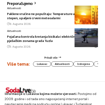
Preporučujemo
Aktuelnosti
Paklene vrućine ne popuštaju: Temperature u BiH i do 41
stepen, upaljeni crveni meteoalarmi
6. Augusta 2026.
Aktuelnosti
Pojačana kontrola kretanja bicikala i električnih romobila u
pješačkim zonama grada Tuzla
5. Augusta 2026.
Prikaži više
Više tema:
Lukavac
Aktuelnosti
Izdvojeno
Vlada
Informacije iz Lukavca kojima možete vjerovati.
Postojimo od
2009. godine i od tada smo najposjećeniji internet portal i
najutjecajniji medij na području općine Lukavac i Tuzlanskog