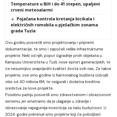
Temperature u BiH i do 41 stepen, upaljeni
crveni meteoalarmi
Pojačana kontrola kretanja bicikala i
električnih romobila u pješačkim zonama
grada Tuzla
Ovu godinu posvetili smo projektovanju i pripremi
dokumentacije, te smo i započeli velike infrastrukturne
projekte. Neki od njih, poput izgradnje prvih objekata u
Kampusu Univerziteta u Tuzli, nose epitet generacijskih, te
će nesumnjivo unaprijediti kvalitet života svih nas. Za takve
projekte, ove smo godine iz Kantonalnog budžeta izdvojili
više od 40 miliona KM, te osigurali i dodatna kreditna
sredstva za nove projekte.
Posebnu pažnju posvetili smo zdravstvenom i obrazovnom
sistemu, jer smatramo da je ulaganje u zdravlje i
obrazovanje najsigurnija investicija za našu budućnost. U
2024. godini pokrenuli smo projekte koji će poboljšati