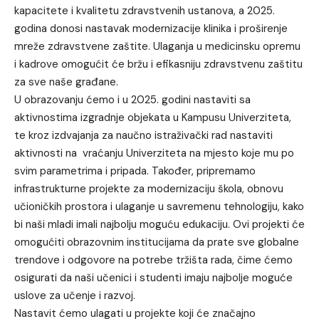
kapacitete i kvalitetu zdravstvenih ustanova, a 2025.
godina donosi nastavak modernizacije klinika i proširenje
mreže zdravstvene zaštite. Ulaganja u medicinsku opremu
i kadrove omogućit će bržu i efikasniju zdravstvenu zaštitu
za sve naše građane.
U obrazovanju ćemo i u 2025. godini nastaviti sa
aktivnostima izgradnje objekata u Kampusu Univerziteta,
te kroz izdvajanja za naučno istraživački rad nastaviti
aktivnosti na vraćanju Univerziteta na mjesto koje mu po
svim parametrima i pripada. Također, pripremamo
infrastrukturne projekte za modernizaciju škola, obnovu
učioničkih prostora i ulaganje u savremenu tehnologiju, kako
bi naši mladi imali najbolju moguću edukaciju. Ovi projekti će
omogućiti obrazovnim institucijama da prate sve globalne
trendove i odgovore na potrebe tržišta rada, čime ćemo
osigurati da naši učenici i studenti imaju najbolje moguće
uslove za učenje i razvoj.
Nastavit ćemo ulagati u projekte koji će značajno