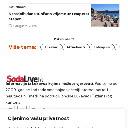
Aktuelnosti
Narednih dana sunčano vrijeme uz temperature do 40
stepeni
3. Augusta 2026.
Prikaži više
Više tema:
Lukavac
Aktuelnosti
Izdvojeno
Vlada
Informacije iz Lukavca kojima možete vjerovati.
Postojimo od
2009. godine i od tada smo najposjećeniji internet portal i
najutjecajniji medij na području općine Lukavac i Tuzlanskog
kantona.
Cijenimo vašu privatnost
O nama