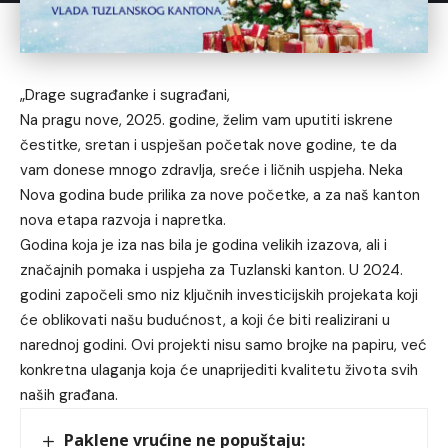
„Drage sugrađanke i sugrađani,
Na pragu nove, 2025. godine, želim vam uputiti iskrene
čestitke, sretan i uspješan početak nove godine, te da
vam donese mnogo zdravlja, sreće i ličnih uspjeha. Neka
Nova godina bude prilika za nove početke, a za naš kanton
nova etapa razvoja i napretka.
Godina koja je iza nas bila je godina velikih izazova, ali i
značajnih pomaka i uspjeha za Tuzlanski kanton. U 2024.
godini započeli smo niz ključnih investicijskih projekata koji
će oblikovati našu budućnost, a koji će biti realizirani u
narednoj godini. Ovi projekti nisu samo brojke na papiru, već
konkretna ulaganja koja će unaprijediti kvalitetu života svih
naših građana.
Paklene vrućine ne popuštaju: