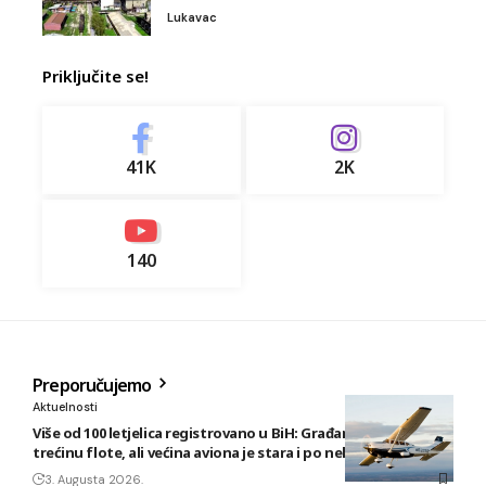
Lukavac
Priključite se!
41K
2K
140
Preporučujemo
Aktuelnosti
Više od 100 letjelica registrovano u BiH: Građani posjeduju
trećinu flote, ali većina aviona je stara i po nekoliko decenija
3. Augusta 2026.