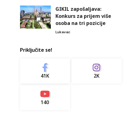
GIKIL zapošaljava:
Konkurs za prijem više
osoba na tri pozicije
Lukavac
Priključite se!
41K
2K
140