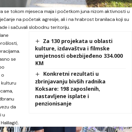
ava se tokom mjeseca maja i početkom juna nizom aktivnosti u
anje na početak agresije, ali i na hrabrost branilaca koji su
e i sačuvali slobodnu teritoriju.
dane
Za 130 projekata u oblasti
rošlosti,
kulture, izdavaštva i filmske
racijama.
umjetnosti obezbijeđeno 334.000
jasno se
KM
upo
Konkretni rezultati u
 o
zbrinjavanju bivših radnika
 kulturu
Koksare: 198 zaposlenih,
nicama,
nastavljene isplate i
odbranu
penzionisanje
avezu da
i u
Halilagić.