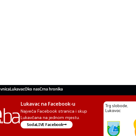
vnica
Lukavac
Oko nas
Crna hronika
Lukavac na Facebook-u
Najveća Facebook stranica i skup
Lukavčana na jednom mjestu.
SodaLIVE Facebook