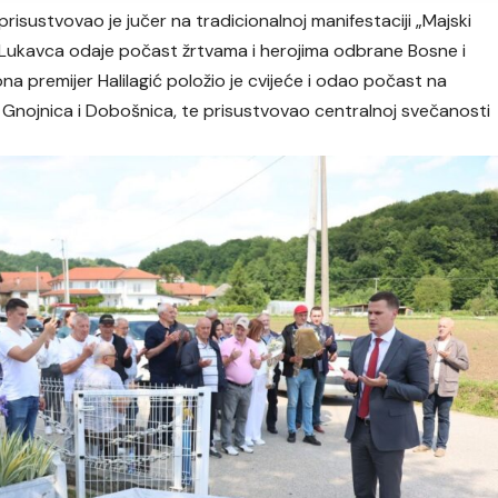
prisustvovao je jučer na tradicionalnoj manifestaciji „Majski
 Lukavca odaje počast žrtvama i herojima odbrane Bosne i
a premijer Halilagić položio je cvijeće i odao počast na
Gnojnica i Dobošnica, te prisustvovao centralnoj svečanosti