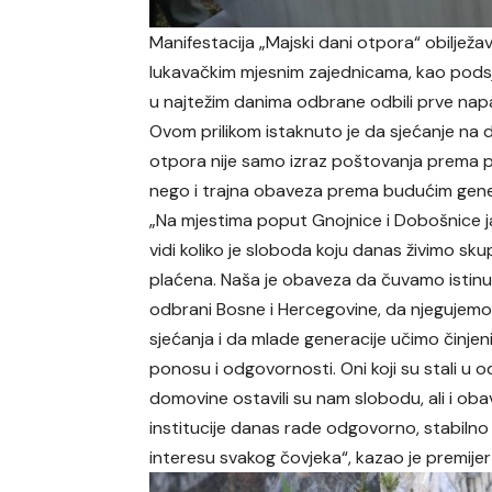
Manifestacija „Majski dani otpora“ obiljež
lukavačkim mjesnim zajednicama, kao podsjeć
u najtežim danima odbrane odbili prve napad
Ovom prilikom istaknuto je da sjećanje na 
otpora nije samo izraz poštovanja prema p
nego i trajna obaveza prema budućim gene
„Na mjestima poput Gnojnice i Dobošnice 
vidi koliko je sloboda koju danas živimo sk
plaćena. Naša je obaveza da čuvamo istinu
odbrani Bosne i Hercegovine, da njegujemo
sjećanja i da mlade generacije učimo činje
ponosu i odgovornosti. Oni koji su stali u 
domovine ostavili su nam slobodu, ali i ob
institucije danas rade odgovorno, stabilno 
interesu svakog čovjeka“, kazao je premijer 