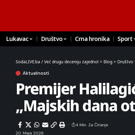
Lukavac
Društvo
Crna hronika
Sport
SodaLIVE.ba / Već drugu deceniju zajedno!
>
Blog
>
Društvo
Aktuelnosti
Premijer Halilagi
„Majskih dana o
4 Min. Za Čitanje
20. Maja 2026.