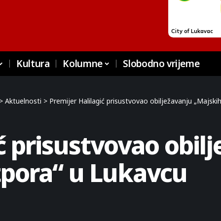
Kultura
Kolumne
Slobodno vrijeme
>
Aktuelnosti
>
Premijer Halilagić prisustvovao obilježavanju „Majsk
ć prisustvovao obil
tpora“ u Lukavcu