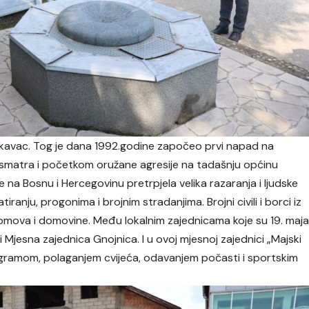
kavac. Tog je dana 1992.godine započeo prvi napad na
 smatra i početkom oružane agresije na tadašnju općinu
na Bosnu i Hercegovinu pretrpjela velika razaranja i ljudske
atiranju, progonima i brojnim stradanjima. Brojni civili i borci iz
 domova i domovine. Među lokalnim zajednicama koje su 19. maj
 Mjesna zajednica Gnojnica. I u ovoj mjesnoj zajednici „Majski
ogramom, polaganjem cvijeća, odavanjem počasti i sportskim