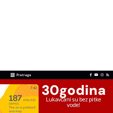
Pretraga
30
godina
Lukavčani su bez pitke
vode!