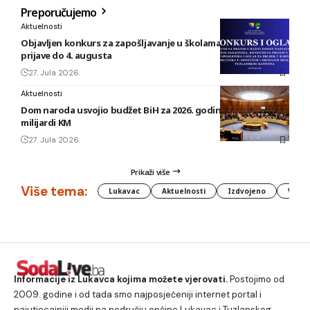
Preporučujemo
Aktuelnosti
Objavljen konkurs za zapošljavanje u školama TK: Rok za
prijave do 4. augusta
27. Jula 2026.
Aktuelnosti
Dom naroda usvojio budžet BiH za 2026. godinu vrijedan 1,58
milijardi KM
27. Jula 2026.
Prikaži više
Više tema:
Lukavac
Aktuelnosti
Izdvojeno
Vlada
Informacije iz Lukavca kojima možete vjerovati.
Postojimo od
2009. godine i od tada smo najposjećeniji internet portal i
najutjecajniji medij na području općine Lukavac i Tuzlanskog