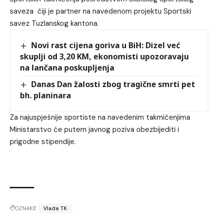
saveza čiji je partner na navedenom projektu Sportski
savez Tuzlanskog kantona.
Novi rast cijena goriva u BiH: Dizel već
skuplji od 3,20 KM, ekonomisti upozoravaju
na lančana poskupljenja
Danas Dan žalosti zbog tragične smrti pet
bh. planinara
Za najuspješnije sportiste na navedenim takmičenjima
Ministarstvo će putem javnog poziva obezbijediti i
prigodne stipendije.
OZNAKE:
Vlada TK