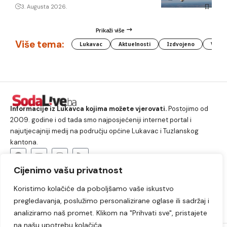
3. Augusta 2026.
Prikaži više
Više tema:
Lukavac
Aktuelnosti
Izdvojeno
Vlada
Informacije iz Lukavca kojima možete vjerovati.
Postojimo od
2009. godine i od tada smo najposjećeniji internet portal i
najutjecajniji medij na području općine Lukavac i Tuzlanskog
kantona.
Cijenimo vašu privatnost
O nama
Koristimo kolačiće da poboljšamo vaše iskustvo
Lukavac
Društvo
Crna hronika
Sport
pregledavanja, poslužimo personalizirane oglase ili sadržaj i
Kultura
Kolumne
Slobodno vrijeme
analiziramo naš promet. Klikom na "Prihvati sve", pristajete
na našu upotrebu kolačića.