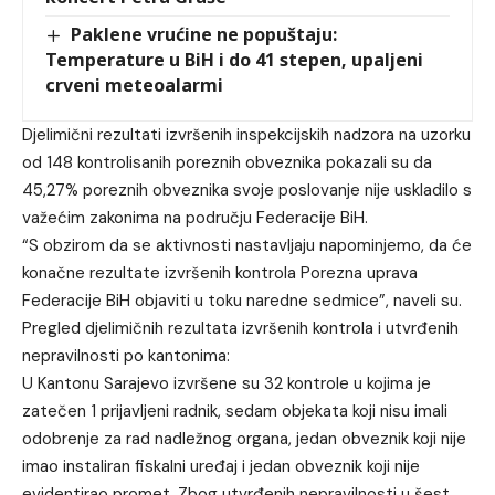
Paklene vrućine ne popuštaju:
Temperature u BiH i do 41 stepen, upaljeni
crveni meteoalarmi
Djelimični rezultati izvršenih inspekcijskih nadzora na uzorku
od 148 kontrolisanih poreznih obveznika pokazali su da
45,27% poreznih obveznika svoje poslovanje nije uskladilo s
važećim zakonima na području Federacije BiH.
“S obzirom da se aktivnosti nastavljaju napominjemo, da će
konačne rezultate izvršenih kontrola Porezna uprava
Federacije BiH objaviti u toku naredne sedmice”, naveli su.
Pregled djelimičnih rezultata izvršenih kontrola i utvrđenih
nepravilnosti po kantonima:
U Kantonu Sarajevo izvršene su 32 kontrole u kojima je
zatečen 1 prijavljeni radnik, sedam objekata koji nisu imali
odobrenje za rad nadležnog organa, jedan obveznik koji nije
imao instaliran fiskalni uređaj i jedan obveznik koji nije
evidentirao promet. Zbog utvrđenih nepravilnosti u šest