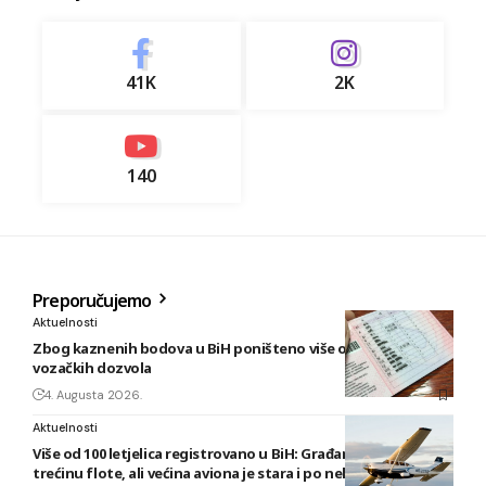
41K
2K
140
Preporučujemo
Aktuelnosti
Zbog kaznenih bodova u BiH poništeno više od 5.300
vozačkih dozvola
4. Augusta 2026.
Aktuelnosti
Više od 100 letjelica registrovano u BiH: Građani posjeduju
trećinu flote, ali većina aviona je stara i po nekoliko decenija