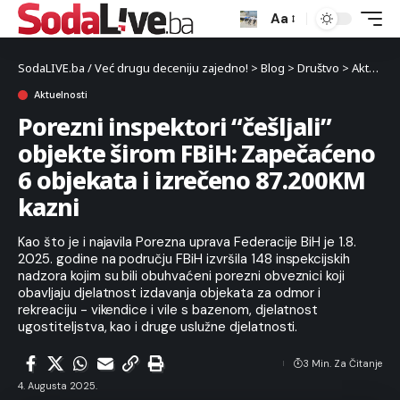
Aa
SodaLIVE.ba / Već drugu deceniju zajedno!
>
Blog
>
Društvo
>
Aktuelnosti
Aktuelnosti
Porezni inspektori “češljali”
objekte širom FBiH: Zapečaćeno
6 objekata i izrečeno 87.200KM
kazni
Kao što je i najavila Porezna uprava Federacije BiH je 1.8.
2025. godine na području FBiH izvršila 148 inspekcijskih
nadzora kojim su bili obuhvaćeni porezni obveznici koji
obavljaju djelatnost izdavanja objekata za odmor i
rekreaciju - vikendice i vile s bazenom, djelatnost
ugostiteljstva, kao i druge uslužne djelatnosti.
3 Min. Za Čitanje
4. Augusta 2025.