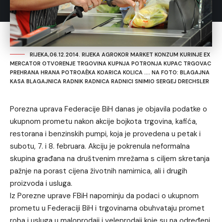
RIJEKA,06.12.2014. RIJEKA AGROKOR MARKET KONZUM KURINJE EX
MERCATOR OTVORENJE TRGOVINA KUPNJA POTRONJA KUPAC TRGOVAC
PREHRANA HRANA POTROAÈKA KOARICA KOLICA .... NA FOTO: BLAGAJNA
KASA BLAGAJNICA RADNIK RADNICA RADNICI SNIMIO SERGEJ DRECHSLER
Porezna uprava Federacije BiH danas je objavila podatke o
ukupnom prometu nakon akcije bojkota trgovina, kafića,
restorana i benzinskih pumpi, koja je provedena u petak i
subotu, 7. i 8. februara. Akciju je pokrenula neformalna
skupina građana na društvenim mrežama s ciljem skretanja
pažnje na porast cijena životnih namirnica, ali i drugih
proizvoda i usluga.
Iz Porezne uprave FBiH napominju da podaci o ukupnom
prometu u Federaciji BiH i trgovinama obuhvataju promet
roba i usluga u maloprodaji i veleprodaji koje su na određeni