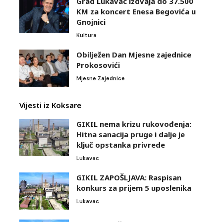
Grad Lukavac izdvaja do 37.500
KM za koncert Enesa Begovića u
Gnojnici
Kultura
Obilježen Dan Mjesne zajednice
Prokosovići
Mjesne Zajednice
Vijesti iz Koksare
GIKIL nema krizu rukovođenja:
Hitna sanacija pruge i dalje je
ključ opstanka privrede
Lukavac
GIKIL ZAPOŠLJAVA: Raspisan
konkurs za prijem 5 uposlenika
Lukavac