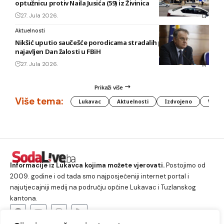
optužnicu protiv Naila Jusića (59) iz Živinica
27. Jula 2026.
Aktuelnosti
Nikšić uputio saučešće porodicama stradalih planinara,
najavljen Dan žalosti u FBiH
27. Jula 2026.
Prikaži više
Više tema:
Lukavac
Aktuelnosti
Izdvojeno
Vlada
Informacije iz Lukavca kojima možete vjerovati.
Postojimo od
2009. godine i od tada smo najposjećeniji internet portal i
najutjecajniji medij na području općine Lukavac i Tuzlanskog
kantona.