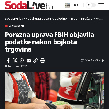
Aa
SodaLIVE.ba / Već drugu deceniju zajedno!
>
Blog
>
Društvo
>
Aktuelnosti
Aktuelnosti
Porezna uprava FBiH objavila
podatke nakon bojkota
trgovina
1 Min. Za Čitanje
11. Februara 2025.