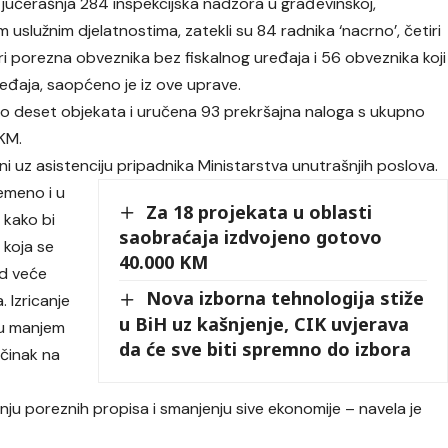
 jučerašnja 284 inspekcijska nadzora u građevinskoj,
im uslužnim djelatnostima, zatekli su 84 radnika ‘nacrno’, četiri
i porezna obveznika bez fiskalnog uređaja i 56 obveznika koji
ređaja, saopćeno je iz ove uprave.
o deset objekata i uručena 93 prekršajna naloga s ukupno
KM.
ni uz asistenciju pripadnika Ministarstva unutrašnjih poslova.
emeno i u
Za 18 projekata u oblasti
 kako bi
saobraćaja izdvojeno gotovo
a koja se
40.000 KM
od veće
Nova izborna tehnologija stiže
 Izricanje
u BiH uz kašnjenje, CIK uvjerava
osu manjem
da će sve biti spremno do izbora
činak na
ju poreznih propisa i smanjenju sive ekonomije – navela je