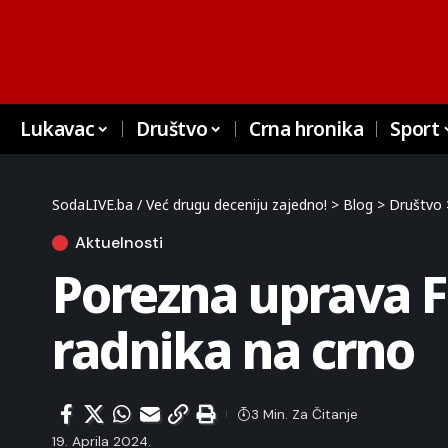
Lukavac
Društvo
Crna hronika
Sport
SodaLIVE.ba / Već drugu deceniju zajedno!
>
Blog
>
Društvo
Aktuelnosti
Porezna uprava FB
radnika na crno
3 Min. Za Čitanje
19. Aprila 2024.