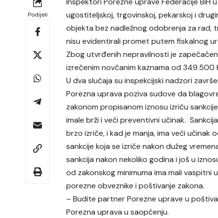
Inspektori Porezne uprave Federacije BiH u
ugostiteljskoj, trgovinskoj, pekarskoj i drug
Podijeli
objekta bez nadležnog odobrenja za rad, tr
nisu evidentirali promet putem fiskalnog u
Zbog utvrđenih nepravilnosti je zapečaćen
izrečenim novčanim kaznama od 349.500 
U dva slučaja su inspekcijski nadzori završe
Porezna uprava poziva sudove da blagovr
zakonom propisanom iznosu izriču sankcije
imale brži i veći preventivni učinak. Sankcij
brzo izriče, i kad je manja, ima veći učinak 
sankcije koja se izriče nakon dužeg vremena.
sankcija nakon nekoliko godina i još u izn
od zakonskog minimuma ima mali vaspitni u
porezne obveznike i poštivanje zakona.
– Budite partner Porezne uprave u poštivan
Porezna uprava u saopćenju.