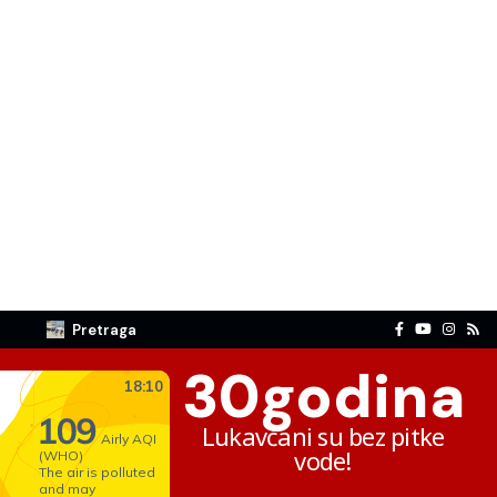
Pretraga
30
godina
Lukavčani su bez pitke
vode!