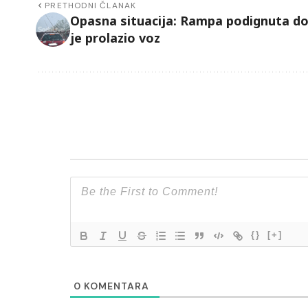
PRETHODNI ČLANAK
Opasna situacija: Rampa podignuta d
je prolazio voz
{}
[+]
0
KOMENTARA