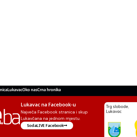
nica
Lukavac
Oko nas
Crna hronika
Lukavac na Facebook-u
Najveća Facebook stranica i skup
Lukavčana na jednom mjestu.
SodaLIVE Facebook