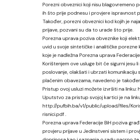
Porezni obveznici koji nisu blagovremeno p
ih što prije podnesu i provjere ispravnost
Također, porezni obveznici kod kojih je najav
prijave, pozvani su da to urade što prije.
Porezna uprava poziva obveznike koji elekt
uvid u svoje sintetičke i analitičke porezne 
koje je nadležna Porezna uprava Federacije
Korištenjem ove usluge bit će sigurni jesu li
poslovanje, olakšati i ubrzati komunikacij
plaćenim obavezama, navedeno je također
Pristup ovoj usluzi možete izvršiti na linku
Uputstvo za pristup svojoj kartici je na link
http://pufbih.ba/v1/public/upload/files/K
risnici.pdf .
Porezna uprava Federacije BiH poziva građa
provjeru prijave u Jedinstveni sistem i pro
doprinosa kao i saznanja o radu nacrno te 