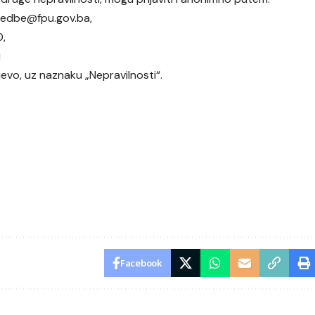
mjedbe@fpu.gov.ba,
0,
i
evo, uz naznaku „Nepravilnosti“.
Facebook