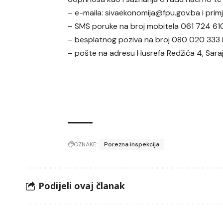
– e-maila: sivaekonomija@fpu.gov.ba i pri
– SMS poruke na broj mobitela 061 724 61
– besplatnog poziva na broj 080 020 333 
– pošte na adresu Husrefa Redžića 4, Saraj
OZNAKE:
Porezna inspekcija
Podijeli ovaj članak