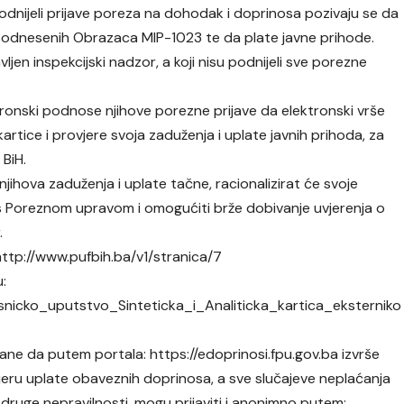
odnijeli prijave poreza na dohodak i doprinosa pozivaju se da
 podnesenih Obrazaca MIP-1023 te da plate javne prihode.
ljen inspekcijski nadzor, a koji nisu podnijeli sve porezne
ronski podnose njihove porezne prijave da elektronski vrše
kartice i provjere svoja zaduženja i uplate javnih prihoda, za
 BiH.
 njihova zaduženja i uplate tačne, racionalizirat će svoje
u s Poreznom upravom i omogućiti brže dobivanje uvjerenja o
.
: http://www.pufbih.ba/v1/stranica/7
u:
orisnicko_uputstvo_Sinteticka_i_Analiticka_kartica_eksterniko
ne da putem portala: https://edoprinosi.fpu.gov.ba izvrše
vjeru uplate obaveznih doprinosa, a sve slučajeve neplaćanja
druge nepravilnosti, mogu prijaviti i anonimno putem: