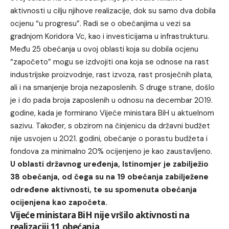
aktivnosti u cilju njihove realizacije, dok su samo dva dobila
ocjenu “u progresu”. Radi se o obećanjima u vezi sa
gradnjom Koridora Vc, kao i investicijama u infrastrukturu.
Među 25 obećanja u ovoj oblasti koja su dobila ocjenu
“započeto” mogu se izdvojiti ona koja se odnose na rast
industrijske proizvodnje, rast izvoza, rast prosječnih plata,
ali i na smanjenje broja nezaposlenih. S druge strane, došlo
je i do pada broja zaposlenih u odnosu na decembar 2019.
godine, kada je formirano Vijeće ministara BiH u aktuelnom
sazivu. Također, s obzirom na činjenicu da državni budžet
nije usvojen u 2021. godini, obećanje o porastu budžeta i
fondova za minimalno 20% ocijenjeno je kao zaustavljeno.
U oblasti državnog uređenja, Istinomjer je zabilježio
38 obećanja, od čega su na 19 obećanja zabilježene
određene aktivnosti, te su spomenuta obećanja
ocijenjena kao započeta.
Vijeće ministara BiH nije vršilo aktivnosti na
realizaciji 11 obećanja