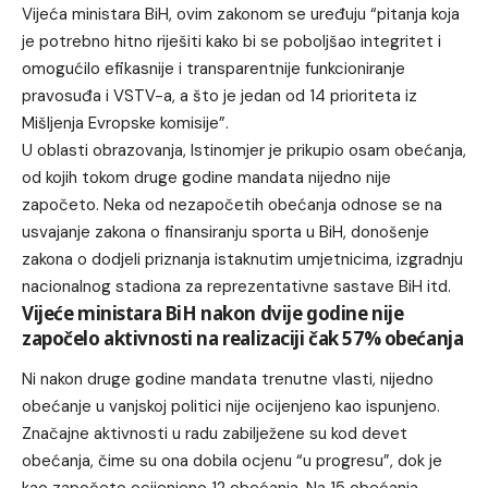
Vijeća ministara BiH, ovim zakonom se uređuju “pitanja koja
je potrebno hitno riješiti kako bi se poboljšao integritet i
omogućilo efikasnije i transparentnije funkcioniranje
pravosuđa i VSTV-a, a što je jedan od 14 prioriteta iz
Mišljenja Evropske komisije”.
U oblasti obrazovanja, Istinomjer je prikupio osam obećanja,
od kojih tokom druge godine mandata nijedno nije
započeto. Neka od nezapočetih obećanja odnose se na
usvajanje zakona o finansiranju sporta u BiH, donošenje
zakona o dodjeli priznanja istaknutim umjetnicima, izgradnju
nacionalnog stadiona za reprezentativne sastave BiH itd.
Vijeće ministara BiH nakon dvije godine nije
započelo aktivnosti na realizaciji čak 57% obećanja
Ni nakon druge godine mandata trenutne vlasti, nijedno
obećanje u vanjskoj politici nije ocijenjeno kao ispunjeno.
Značajne aktivnosti u radu zabilježene su kod devet
obećanja, čime su ona dobila ocjenu “u progresu”, dok je