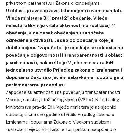
privatnom partnerstvu i Zakona o koncesijama.
U oblasti pravne države, Istinomjer u ovom mandatu
Vijeća ministara BiH prati 21 obećanje. Vijeće
ministara BiH nije vršilo aktivnosti na realizaciji 11
obećanja, a na deset obećanja su započete
određene aktivnosti. Jedno od obećanja koje je
dobilo ocjenu “započeto” je ono koje se odnosilo na
povećanje odgovornosti i transparentnosti u oblasti
javnih nabavki, nakon što je Vijeće ministara BiH
jednoglasno utvrdilo Prijedlog zakona o izmjenama i
dopunama Zakona o javnim nabavkama i uputilo ga u
parlamentarnu proceduru.
Započete su aktivnosti i na povećanju transparentnosti
Visokog sudskog i tužilačkog vijeća (VSTV). Na prijedlog
Ministarstva pravde BiH, Vijeće ministara je na sjednici
održanoj u junu ove godine utvrdilo Prijedlog zakona o
izmjenama i dopunama Zakona o Visokom sudskom i
tužilačkom vijeću BiH. Kako je tom prilikom saopćeno iz