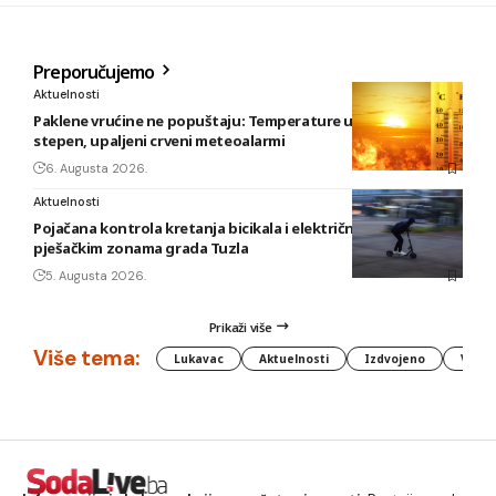
Preporučujemo
Aktuelnosti
Paklene vrućine ne popuštaju: Temperature u BiH i do 41
stepen, upaljeni crveni meteoalarmi
6. Augusta 2026.
Aktuelnosti
Pojačana kontrola kretanja bicikala i električnih romobila u
pješačkim zonama grada Tuzla
5. Augusta 2026.
Prikaži više
Više tema:
Lukavac
Aktuelnosti
Izdvojeno
Vlada