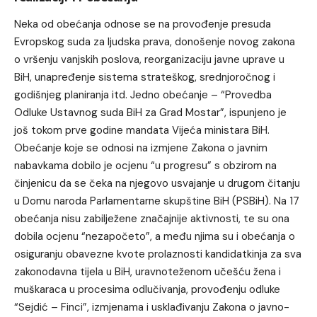
Neka od obećanja odnose se na provođenje presuda
Evropskog suda za ljudska prava, donošenje novog zakona
o vršenju vanjskih poslova, reorganizaciju javne uprave u
BiH, unapređenje sistema strateškog, srednjoročnog i
godišnjeg planiranja itd. Jedno obećanje – “Provedba
Odluke Ustavnog suda BiH za Grad Mostar”, ispunjeno je
još tokom prve godine mandata Vijeća ministara BiH.
Obećanje koje se odnosi na izmjene Zakona o javnim
nabavkama dobilo je ocjenu “u progresu” s obzirom na
činjenicu da se čeka na njegovo usvajanje u drugom čitanju
u Domu naroda Parlamentarne skupštine BiH (PSBiH). Na 17
obećanja nisu zabilježene značajnije aktivnosti, te su ona
dobila ocjenu “nezapočeto”, a među njima su i obećanja o
osiguranju obavezne kvote prolaznosti kandidatkinja za sva
zakonodavna tijela u BiH, uravnoteženom učešću žena i
muškaraca u procesima odlučivanja, provođenju odluke
“Sejdić – Finci”, izmjenama i usklađivanju Zakona o javno-