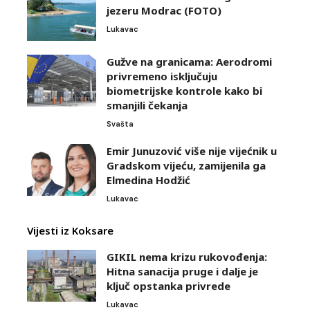
jezeru Modrac (FOTO)
Lukavac
Gužve na granicama: Aerodromi
privremeno isključuju
biometrijske kontrole kako bi
smanjili čekanja
Svašta
Emir Junuzović više nije vijećnik u
Gradskom vijeću, zamijenila ga
Elmedina Hodžić
Lukavac
Vijesti iz Koksare
GIKIL nema krizu rukovođenja:
Hitna sanacija pruge i dalje je
ključ opstanka privrede
Lukavac