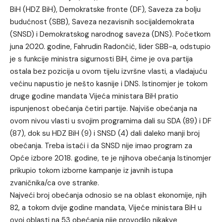
BiH (HDZ BiH), Demokratske fronte (DF), Saveza za bolju
budućnost (SBB), Saveza nezavisnih socijaldemokrata
(SNSD) i Demokratskog narodnog saveza (DNS). Početkom
juna 2020. godine, Fahrudin Radončić, lider SBB-a, odstupio
je s funkcije ministra sigurnosti BiH, čime je ova partija
ostala bez pozicija u ovom tijelu izvršne vlasti, a vladajuću
većinu napustio je nešto kasnije i DNS. Istinomjer je tokom
druge godine mandata Vijeća ministara BiH pratio
ispunjenost obećanja četiri partije. Najviše obećanja na
ovom nivou vlasti u svojim programima dali su SDA (89) i DF
(87), dok su HDZ BiH (9) i SNSD (4) dali daleko manji broj
obećanja. Treba istaći i da SNSD nije imao program za
Opće izbore 2018. godine, te je njihova obećanja Istinomjer
prikupio tokom izborne kampanje iz javnih istupa
zvaničnika/ca ove stranke.
Najveći broj obećanja odnosio se na oblast ekonomije, njih
82, a tokom dvije godine mandata, Vijeće ministara BiH u
ovoj oblasti na 53 obećanja nije provodilo nikakve