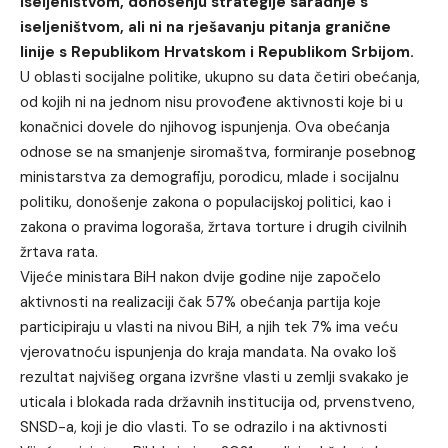
iseljeništvom, donošenju strategije saradnje s
iseljeništvom, ali ni na rješavanju pitanja granične
linije s Republikom Hrvatskom i Republikom Srbijom.
U oblasti socijalne politike, ukupno su data četiri obećanja,
od kojih ni na jednom nisu provođene aktivnosti koje bi u
konačnici dovele do njihovog ispunjenja. Ova obećanja
odnose se na smanjenje siromaštva, formiranje posebnog
ministarstva za demografiju, porodicu, mlade i socijalnu
politiku, donošenje zakona o populacijskoj politici, kao i
zakona o pravima logoraša, žrtava torture i drugih civilnih
žrtava rata.
Vijeće ministara BiH nakon dvije godine nije započelo
aktivnosti na realizaciji čak 57% obećanja partija koje
participiraju u vlasti na nivou BiH, a njih tek 7% ima veću
vjerovatnoću ispunjenja do kraja mandata. Na ovako loš
rezultat najvišeg organa izvršne vlasti u zemlji svakako je
uticala i blokada rada državnih institucija od, prvenstveno,
SNSD-a, koji je dio vlasti. To se odrazilo i na aktivnosti