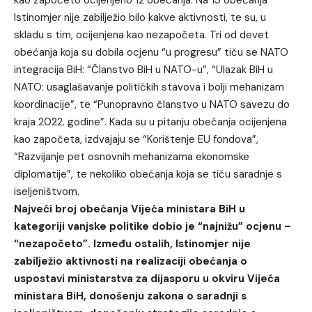
kao započeto ocijenjeno 12 obećanja. Na 15 obećanja
Istinomjer nije zabilježio bilo kakve aktivnosti, te su, u
skladu s tim, ocijenjena kao nezapočeta. Tri od devet
obećanja koja su dobila ocjenu “u progresu” tiču se NATO
integracija BiH: “Članstvo BiH u NATO-u”, “Ulazak BiH u
NATO: usaglašavanje političkih stavova i bolji mehanizam
koordinacije”, te “Punopravno članstvo u NATO savezu do
kraja 2022. godine”. Kada su u pitanju obećanja ocijenjena
kao započeta, izdvajaju se “Korištenje EU fondova”,
“Razvijanje pet osnovnih mehanizama ekonomske
diplomatije”, te nekoliko obećanja koja se tiču saradnje s
iseljeništvom.
Najveći broj obećanja Vijeća ministara BiH u
kategoriji vanjske politike dobio je “najnižu” ocjenu –
“nezapočeto”. Između ostalih, Istinomjer nije
zabilježio aktivnosti na realizaciji obećanja o
uspostavi ministarstva za dijasporu u okviru Vijeća
ministara BiH, donošenju zakona o saradnji s