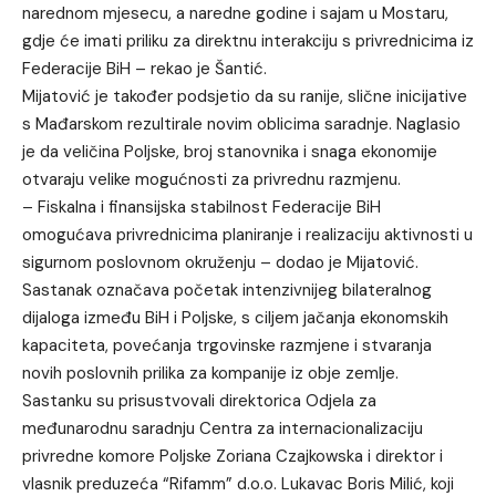
narednom mjesecu, a naredne godine i sajam u Mostaru,
gdje će imati priliku za direktnu interakciju s privrednicima iz
Federacije BiH – rekao je Šantić.
Mijatović je također podsjetio da su ranije, slične inicijative
s Mađarskom rezultirale novim oblicima saradnje. Naglasio
je da veličina Poljske, broj stanovnika i snaga ekonomije
otvaraju velike mogućnosti za privrednu razmjenu.
– Fiskalna i finansijska stabilnost Federacije BiH
omogućava privrednicima planiranje i realizaciju aktivnosti u
sigurnom poslovnom okruženju – dodao je Mijatović.
Sastanak označava početak intenzivnijeg bilateralnog
dijaloga između BiH i Poljske, s ciljem jačanja ekonomskih
kapaciteta, povećanja trgovinske razmjene i stvaranja
novih poslovnih prilika za kompanije iz obje zemlje.
Sastanku su prisustvovali direktorica Odjela za
međunarodnu saradnju Centra za internacionalizaciju
privredne komore Poljske Zoriana Czajkowska i direktor i
vlasnik preduzeća “Rifamm” d.o.o. Lukavac Boris Milić, koji