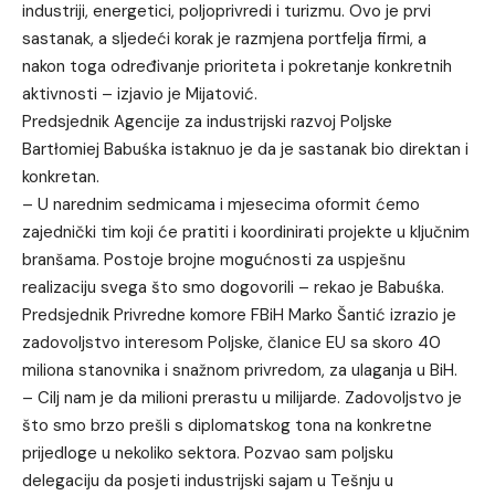
industriji, energetici, poljoprivredi i turizmu. Ovo je prvi
sastanak, a sljedeći korak je razmjena portfelja firmi, a
nakon toga određivanje prioriteta i pokretanje konkretnih
aktivnosti – izjavio je Mijatović.
Predsjednik Agencije za industrijski razvoj Poljske
Bartłomiej Babuśka istaknuo je da je sastanak bio direktan i
konkretan.
– U narednim sedmicama i mjesecima oformit ćemo
zajednički tim koji će pratiti i koordinirati projekte u ključnim
branšama. Postoje brojne mogućnosti za uspješnu
realizaciju svega što smo dogovorili – rekao je Babuśka.
Predsjednik Privredne komore FBiH Marko Šantić izrazio je
zadovoljstvo interesom Poljske, članice EU sa skoro 40
miliona stanovnika i snažnom privredom, za ulaganja u BiH.
– Cilj nam je da milioni prerastu u milijarde. Zadovoljstvo je
što smo brzo prešli s diplomatskog tona na konkretne
prijedloge u nekoliko sektora. Pozvao sam poljsku
delegaciju da posjeti industrijski sajam u Tešnju u