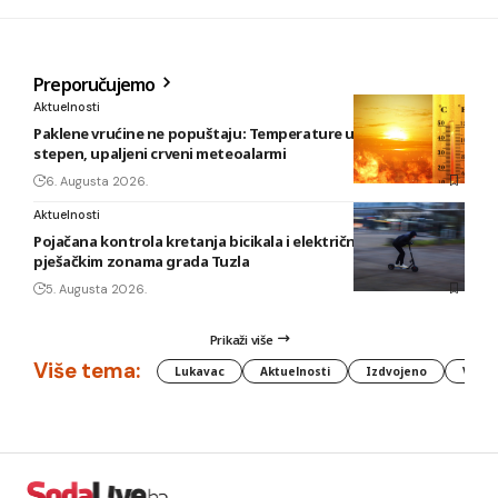
Preporučujemo
Aktuelnosti
Paklene vrućine ne popuštaju: Temperature u BiH i do 41
stepen, upaljeni crveni meteoalarmi
6. Augusta 2026.
Aktuelnosti
Pojačana kontrola kretanja bicikala i električnih romobila u
pješačkim zonama grada Tuzla
5. Augusta 2026.
Prikaži više
Više tema:
Lukavac
Aktuelnosti
Izdvojeno
Vlada