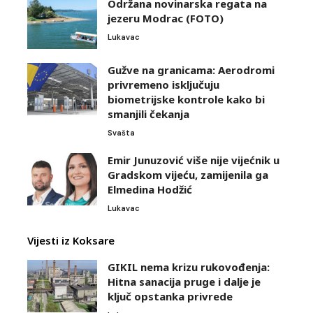
Održana novinarska regata na
jezeru Modrac (FOTO)
Lukavac
Gužve na granicama: Aerodromi
privremeno isključuju
biometrijske kontrole kako bi
smanjili čekanja
Svašta
Emir Junuzović više nije vijećnik u
Gradskom vijeću, zamijenila ga
Elmedina Hodžić
Lukavac
Vijesti iz Koksare
GIKIL nema krizu rukovođenja:
Hitna sanacija pruge i dalje je
ključ opstanka privrede