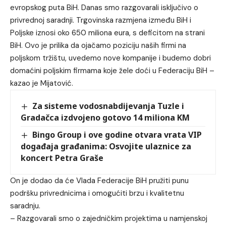
evropskog puta BiH. Danas smo razgovarali isključivo o
privrednoj saradnji. Trgovinska razmjena između BiH i
Poljske iznosi oko 650 miliona eura, s deficitom na strani
BiH. Ovo je prilika da ojačamo poziciju naših firmi na
poljskom tržištu, uvedemo nove kompanije i budemo dobri
domaćini poljskim firmama koje žele doći u Federaciju BiH –
kazao je Mijatović.
Za sisteme vodosnabdijevanja Tuzle i
Gradačca izdvojeno gotovo 14 miliona KM
Bingo Group i ove godine otvara vrata VIP
događaja građanima: Osvojite ulaznice za
koncert Petra Graše
On je dodao da će Vlada Federacije BiH pružiti punu
podršku privrednicima i omogućiti brzu i kvalitetnu
saradnju.
– Razgovarali smo o zajedničkim projektima u namjenskoj