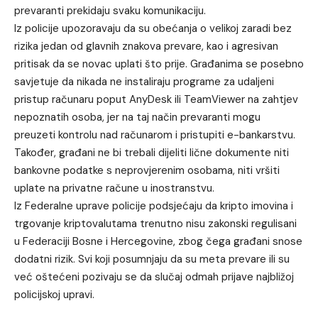
prevaranti prekidaju svaku komunikaciju.
Iz policije upozoravaju da su obećanja o velikoj zaradi bez
rizika jedan od glavnih znakova prevare, kao i agresivan
pritisak da se novac uplati što prije. Građanima se posebno
savjetuje da nikada ne instaliraju programe za udaljeni
pristup računaru poput AnyDesk ili TeamViewer na zahtjev
nepoznatih osoba, jer na taj način prevaranti mogu
preuzeti kontrolu nad računarom i pristupiti e-bankarstvu.
Također, građani ne bi trebali dijeliti lične dokumente niti
bankovne podatke s neprovjerenim osobama, niti vršiti
uplate na privatne račune u inostranstvu.
Iz Federalne uprave policije podsjećaju da kripto imovina i
trgovanje kriptovalutama trenutno nisu zakonski regulisani
u Federaciji Bosne i Hercegovine, zbog čega građani snose
dodatni rizik. Svi koji posumnjaju da su meta prevare ili su
već oštećeni pozivaju se da slučaj odmah prijave najbližoj
policijskoj upravi.