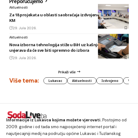
Preporučujemo
Aktuelnosti
Za 18 projekata u oblasti saobraćaja izdvojeno gotovo 40.000
KM
29. Jula 2026.
Aktuelnosti
Nova izborna tehnologija stiže u BiH uz kašnjenje, CIK
uvjerava da će sve biti spremno do izbora
29. Jula 2026.
Prikaži više
Više tema:
Lukavac
Aktuelnosti
Izdvojeno
Vlada
Informacije iz Lukavca kojima možete vjerovati.
Postojimo od
2009. godine i od tada smo najposjećeniji internet portal i
najutjecajniji medij na području općine Lukavac i Tuzlanskog