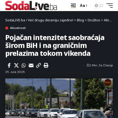
Aa
SodaLIVE.ba / Već drugu deceniju zajedno!
>
Blog
>
Društvo
>
Aktuelnosti
Aktuelnosti
Pojačan intenzitet saobraćaja
širom BiH i na graničnim
prelazima tokom vikenda
2 Min. Za Čitanje
25. Jula 2025.