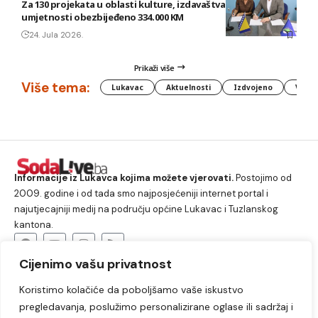
Za 130 projekata u oblasti kulture, izdavaštva i filmske
umjetnosti obezbijeđeno 334.000 KM
24. Jula 2026.
Prikaži više
Više tema:
Lukavac
Aktuelnosti
Izdvojeno
Vlada
Informacije iz Lukavca kojima možete vjerovati.
Postojimo od
2009. godine i od tada smo najposjećeniji internet portal i
najutjecajniji medij na području općine Lukavac i Tuzlanskog
kantona.
Cijenimo vašu privatnost
O nama
Koristimo kolačiće da poboljšamo vaše iskustvo
Lukavac
Društvo
Crna hronika
Sport
pregledavanja, poslužimo personalizirane oglase ili sadržaj i
Kultura
Kolumne
Slobodno vrijeme