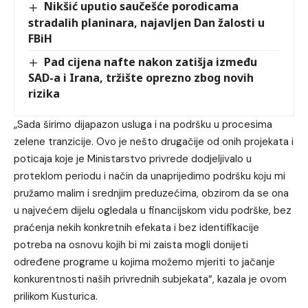
Nikšić uputio saučešće porodicama
stradalih planinara, najavljen Dan žalosti u
FBiH
Pad cijena nafte nakon zatišja između
SAD-a i Irana, tržište oprezno zbog novih
rizika
„Sada širimo dijapazon usluga i na podršku u procesima
zelene tranzicije. Ovo je nešto drugačije od onih projekata i
poticaja koje je Ministarstvo privrede dodjeljivalo u
proteklom periodu i način da unaprijedimo podršku koju mi
pružamo malim i srednjim preduzećima, obzirom da se ona
u najvećem dijelu ogledala u financijskom vidu podrške, bez
praćenja nekih konkretnih efekata i bez identifikacije
potreba na osnovu kojih bi mi zaista mogli donijeti
određene programe u kojima možemo mjeriti to jačanje
konkurentnosti naših privrednih subjekata“, kazala je ovom
prilikom Kusturica.