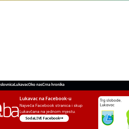
slovnica
Lukavac
Oko nas
Crna hronika
Lukavac na Facebook-u
Najveća Facebook stranica i skup
Lukavčana na jednom mjestu.
SodaLIVE Facebook