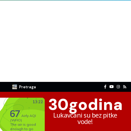
Pretraga
30
godina
Lukavčani su bez pitke
vode!