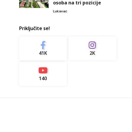
osoba na tri pozicije
Lukavac
Priključite se!
41K
2K
140