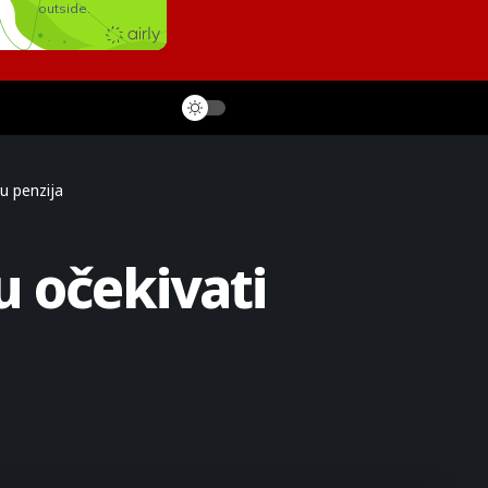
u penzija
u očekivati