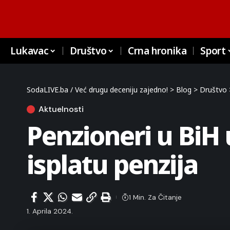
Lukavac
Društvo
Crna hronika
Sport
SodaLIVE.ba / Već drugu deceniju zajedno!
>
Blog
>
Društvo
Aktuelnosti
Penzioneri u BiH
isplatu penzija
1 Min. Za Čitanje
1. Aprila 2024.