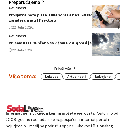
Preporučujemo
Aktuelnosti
Prosječna neto plata u BiH porasla na 1.691 KM, najveće
zarade i dalje u IT sektoru
22. Jula 2026.
Aktuelnosti
Vrijeme u BiH sunčano sa kišom u drugom dijelu dana
22. Jula 2026.
Prikaži više
Više tema:
Lukavac
Aktuelnosti
Izdvojeno
Vlada
Informacije iz Lukavca kojima možete vjerovati.
Postojimo od
2009. godine i od tada smo najposjećeniji internet portal i
najutjecajniji medij na području općine Lukavac i Tuzlanskog