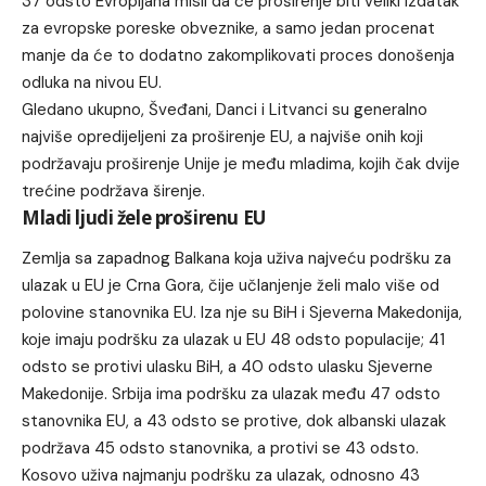
37 odsto Evropljana misli da će proširenje biti veliki izdatak
za evropske poreske obveznike, a samo jedan procenat
manje da će to dodatno zakomplikovati proces donošenja
odluka na nivou EU.
Gledano ukupno, Šveđani, Danci i Litvanci su generalno
najviše opredijeljeni za proširenje EU, a najviše onih koji
podržavaju proširenje Unije je među mladima, kojih čak dvije
trećine podržava širenje.
Mladi ljudi žele proširenu EU
Zemlja sa zapadnog Balkana koja uživa najveću podršku za
ulazak u EU je Crna Gora, čije učlanjenje želi malo više od
polovine stanovnika EU. Iza nje su BiH i Sjeverna Makedonija,
koje imaju podršku za ulazak u EU 48 odsto populacije; 41
odsto se protivi ulasku BiH, a 40 odsto ulasku Sjeverne
Makedonije. Srbija ima podršku za ulazak među 47 odsto
stanovnika EU, a 43 odsto se protive, dok albanski ulazak
podržava 45 odsto stanovnika, a protivi se 43 odsto.
Kosovo uživa najmanju podršku za ulazak, odnosno 43