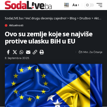
Aa
SodaLIVE.ba / Već drugu deceniju zajedno!
>
Blog
>
Društvo
>
Aktuelnosti
Aktuelnosti
Ovo su zemlje koje se najviše
protive ulasku BiH u EU
5 Min. Za Čitanje
8. Septembra 2025.