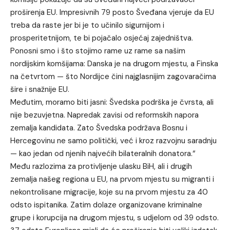
proširenja EU. Impresivnih 79 posto Šveđana vjeruje da EU
treba da raste jer bi je to učinilo sigurnijom i
prosperitetnijom, te bi pojačalo osjećaj zajedništva.
Ponosni smo i što stojimo rame uz rame sa našim
nordijskim komšijama: Danska je na drugom mjestu, a Finska
na četvrtom — što Nordijce čini najglasnijim zagovaračima
šire i snažnije EU.
Međutim, moramo biti jasni: Švedska podrška je čvrsta, ali
nije bezuvjetna. Napredak zavisi od reformskih napora
zemalja kandidata. Zato Švedska podržava Bosnu i
Hercegovinu ne samo politički, već i kroz razvojnu saradnju
— kao jedan od njenih najvećih bilateralnih donatora.“
Među razlozima za protivljenje ulasku BiH, ali i drugih
zemalja našeg regiona u EU, na prvom mjestu su migranti i
nekontrolisane migracije, koje su na prvom mjestu za 40
odsto ispitanika. Zatim dolaze organizovane kriminalne
grupe i korupcija na drugom mjestu, s udjelom od 39 odsto.