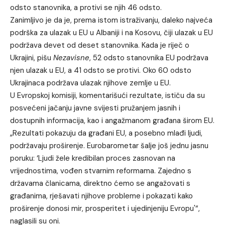
odsto stanovnika, a protivi se njih 46 odsto.
Zanimljivo je da je, prema istom istraživanju, daleko najveća
podrška za ulazak u EU u Albaniji i na Kosovu, čiji ulazak u EU
podržava devet od deset stanovnika. Kada je riječ o
Ukrajini, pišu
Nezavisne
, 52 odsto stanovnika EU podržava
njen ulazak u EU, a 41 odsto se protivi. Oko 60 odsto
Ukrajinaca podržava ulazak njihove zemlje u EU.
U Evropskoj komisiji, komentarišući rezultate, ističu da su
posvećeni jačanju javne svijesti pružanjem jasnih i
dostupnih informacija, kao i angažmanom građana širom EU.
„Rezultati pokazuju da građani EU, a posebno mlađi ljudi,
podržavaju proširenje. Eurobarometar šalje još jednu jasnu
poruku: ‘Ljudi žele kredibilan proces zasnovan na
vrijednostima, vođen stvarnim reformama. Zajedno s
državama članicama, direktno ćemo se angažovati s
građanima, rješavati njihove probleme i pokazati kako
proširenje donosi mir, prosperitet i ujedinjeniju Evropu'“,
naglasili su oni.