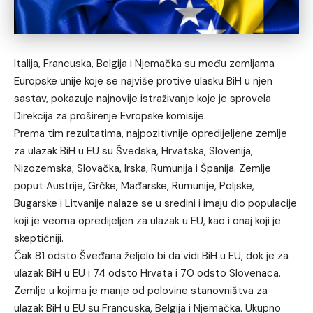
Italija, Francuska, Belgija i Njemačka su među zemljama
Europske unije koje se najviše protive ulasku BiH u njen
sastav, pokazuje najnovije istraživanje koje je sprovela
Direkcija za proširenje Evropske komisije.
Prema tim rezultatima, najpozitivnije opredijeljene zemlje
za ulazak BiH u EU su Švedska, Hrvatska, Slovenija,
Nizozemska, Slovačka, Irska, Rumunija i Španija. Zemlje
poput Austrije, Grčke, Mađarske, Rumunije, Poljske,
Bugarske i Litvanije nalaze se u sredini i imaju dio populacije
koji je veoma opredijeljen za ulazak u EU, kao i onaj koji je
skeptičniji.
Čak 81 odsto Šveđana željelo bi da vidi BiH u EU, dok je za
ulazak BiH u EU i 74 odsto Hrvata i 70 odsto Slovenaca.
Zemlje u kojima je manje od polovine stanovništva za
ulazak BiH u EU su Francuska, Belgija i Njemačka. Ukupno