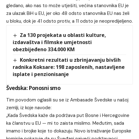
gledano, ako nas to može utješiti, većina stanovnika EU je
za ulazak BiH u EU, jer oko 48 odsto stanovnika EU nas želi
u bloku, dok je 41 odsto protiv, a 11 odsto je neopredijeljeno.
Za 130 projekata u oblasti kulture,
izdavaštva i filmske umjetnosti
obezbijeđeno 334.000 KM
Konkretni rezultati u zbrinjavanju bivših
radnika Koksare: 198 zaposlenih, nastavljene
isplate i penzionisanje
Švedska: Ponosni smo
Tim povodom oglasili su se iz Ambasade Švedske u našoj
zemlji, iz koje navode:
„Kada Švedska kaže da podržava put Bosne i Hercegovine
ka članstvu u EU — mi to zaista mislimo. Međutim, sada
imamo i brojke koje to dokazuju. Novo istraživanje Europske
komisije pokazuje da su Šveđani najveći podržavaoci