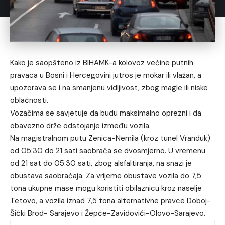
Kako je saopšteno iz BIHAMK-a kolovoz većine putnih
pravaca u Bosni i Hercegovini jutros je mokar ili vlažan, a
upozorava se i na smanjenu vidljivost, zbog magle ili niske
oblačnosti.
Vozačima se savjetuje da budu maksimalno oprezni i da
obavezno drže odstojanje između vozila.
Na magistralnom putu Zenica-Nemila (kroz tunel Vranduk)
od 05:30 do 21 sati saobraća se dvosmjerno. U vremenu
od 21 sat do 05:30 sati, zbog alsfaltiranja, na snazi je
obustava saobraćaja. Za vrijeme obustave vozila do 7,5
tona ukupne mase mogu koristiti obilaznicu kroz naselje
Tetovo, a vozila iznad 7,5 tona alternativne pravce Doboj-
Šićki Brod- Sarajevo i Žepče-Zavidovići-Olovo-Sarajevo.