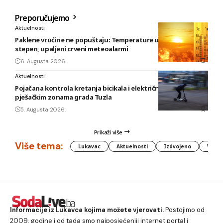
Preporučujemo
Aktuelnosti
Paklene vrućine ne popuštaju: Temperature u BiH i do 41
stepen, upaljeni crveni meteoalarmi
6. Augusta 2026.
Aktuelnosti
Pojačana kontrola kretanja bicikala i električnih romobila u
pješačkim zonama grada Tuzla
5. Augusta 2026.
Prikaži više
Više tema:
Lukavac
Aktuelnosti
Izdvojeno
Vlada
Informacije iz Lukavca kojima možete vjerovati.
Postojimo od
2009. godine i od tada smo najposjećeniji internet portal i