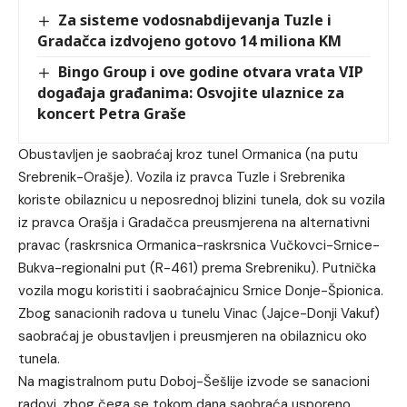
Za sisteme vodosnabdijevanja Tuzle i
Gradačca izdvojeno gotovo 14 miliona KM
Bingo Group i ove godine otvara vrata VIP
događaja građanima: Osvojite ulaznice za
koncert Petra Graše
Obustavljen je saobraćaj kroz tunel Ormanica (na putu
Srebrenik-Orašje). Vozila iz pravca Tuzle i Srebrenika
koriste obilaznicu u neposrednoj blizini tunela, dok su vozila
iz pravca Orašja i Gradačca preusmjerena na alternativni
pravac (raskrsnica Ormanica-raskrsnica Vučkovci-Srnice-
Bukva-regionalni put (R-461) prema Srebreniku). Putnička
vozila mogu koristiti i saobraćajnicu Srnice Donje-Špionica.
Zbog sanacionih radova u tunelu Vinac (Jajce-Donji Vakuf)
saobraćaj je obustavljen i preusmjeren na obilaznicu oko
tunela.
Na magistralnom putu Doboj-Šešlije izvode se sanacioni
radovi, zbog čega se tokom dana saobraća usporeno.