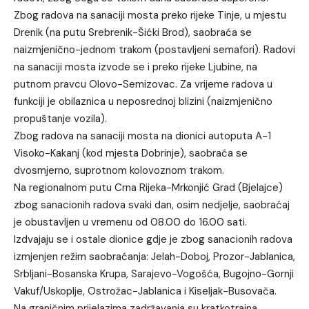
Zbog radova na sanaciji mosta preko rijeke Tinje, u mjestu
Drenik (na putu Srebrenik-Šićki Brod), saobraća se
naizmjenično-jednom trakom (postavljeni semafori). Radovi
na sanaciji mosta izvode se i preko rijeke Ljubine, na
putnom pravcu Olovo-Semizovac. Za vrijeme radova u
funkciji je obilaznica u neposrednoj blizini (naizmjenično
propuštanje vozila).
Zbog radova na sanaciji mosta na dionici autoputa A-1
Visoko-Kakanj (kod mjesta Dobrinje), saobraća se
dvosmjerno, suprotnom kolovoznom trakom.
Na regionalnom putu Crna Rijeka-Mrkonjić Grad (Bjelajce)
zbog sanacionih radova svaki dan, osim nedjelje, saobraćaj
je obustavljen u vremenu od 08.00 do 16.00 sati.
Izdvajaju se i ostale dionice gdje je zbog sanacionih radova
izmjenjen režim saobraćanja: Jelah-Doboj, Prozor-Jablanica,
Srbljani-Bosanska Krupa, Sarajevo-Vogošća, Bugojno-Gornji
Vakuf/Uskoplje, Ostrožac-Jablanica i Kiseljak-Busovača.
Na graničnim prijelazima zadržavanja su kratkotrajna.