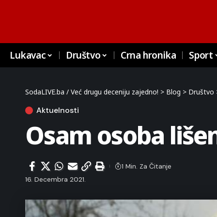
Lukavac
Društvo
Crna hronika
Sport
SodaLIVE.ba / Već drugu deceniju zajedno!
>
Blog
>
Društvo
Aktuelnosti
Osam osoba lišen
1 Min. Za Čitanje
16. Decembra 2021.