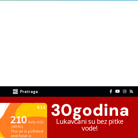
Pretraga
30
godina
Lukavčani su bez pitke
vode!