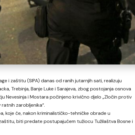
age i zaštitu (SIPA) danas od ranih jutarnjih sati, realizuju
acka, Trebinja, Banje Luke i Sarajeva, zbog postojanja osnova
u Nevesinja i Mostara počinjeno krivično djelo „Zločin protiv
 ratnih zarobljenika“.
a, koje će, nakon kriminalističko-tehničke obrade u
zaštitu, biti predate postupajućem tužiocu Tužilaštva Bosne i