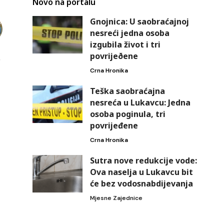
Novo na portalu
Gnojnica: U saobraćajnoj
nesreći jedna osoba
izgubila život i tri
povrijeðene
Crna Hronika
Teška saobraćajna
nesreća u Lukavcu: Jedna
osoba poginula, tri
povrijeđene
Crna Hronika
Sutra nove redukcije vode:
Ova naselja u Lukavcu bit
će bez vodosnabdijevanja
Mjesne Zajednice