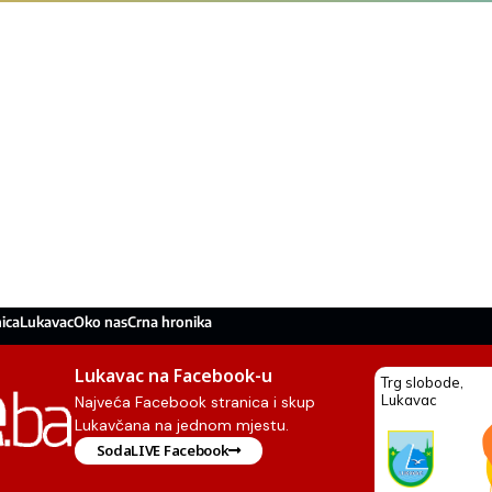
ica
Lukavac
Oko nas
Crna hronika
Lukavac na Facebook-u
Najveća Facebook stranica i skup
Lukavčana na jednom mjestu.
SodaLIVE Facebook