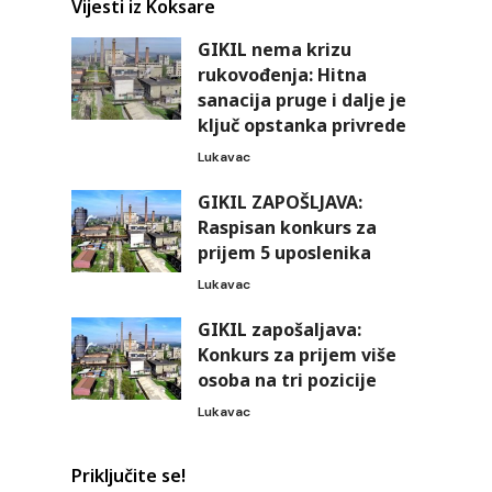
Vijesti iz Koksare
GIKIL nema krizu
rukovođenja: Hitna
sanacija pruge i dalje je
ključ opstanka privrede
Lukavac
GIKIL ZAPOŠLJAVA:
Raspisan konkurs za
prijem 5 uposlenika
Lukavac
GIKIL zapošaljava:
Konkurs za prijem više
osoba na tri pozicije
Lukavac
Priključite se!