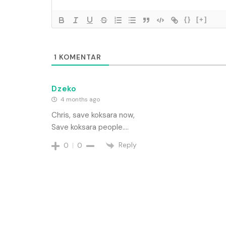
{}
[+]
1
KOMENTAR
Dzeko
4 months ago
Chris, save koksara now,
Save koksara people….
Reply
0
0