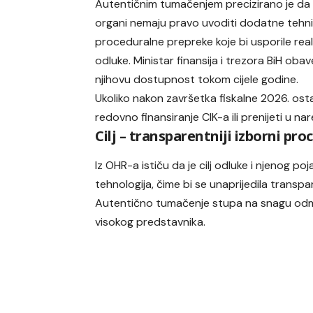
Autentičnim tumačenjem precizirano je da 
organi nemaju pravo uvoditi dodatne tehnič
proceduralne prepreke koje bi usporile real
odluke. Ministar finansija i trezora BiH obav
njihovu dostupnost tokom cijele godine.
Ukoliko nakon završetka fiskalne 2026. ost
redovno finansiranje CIK-a ili prenijeti u 
Cilj – transparentniji izborni pro
Iz OHR-a ističu da je cilj odluke i njenog 
tehnologija, čime bi se unaprijedila transp
Autentično tumačenje stupa na snagu odma
visokog predstavnika.