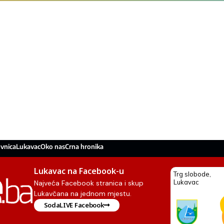
vnica
Lukavac
Oko nas
Crna hronika
Lukavac na Facebook-u
Najveća Facebook stranica i skup
Lukavčana na jednom mjestu.
SodaLIVE Facebook