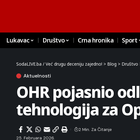
Lukavac
Društvo
Crna hronika
Sport
SodaLIVE.ba / Već drugu deceniju zajedno!
>
Blog
>
Društvo
Aktuelnosti
OHR pojasnio odl
tehnologija za Op
2 Min. Za Čitanje
25. Februara 2026.