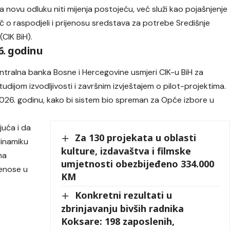
 novu odluku niti mijenja postojeću, već služi kao pojašnjenje
č o raspodjeli i prijenosu sredstava za potrebe Središnje
CIK BiH).
6. godinu
ntralna banka Bosne i Hercegovine usmjeri CIK-u BiH za
udijom izvodljivosti i završnim izvještajem o pilot-projektima.
 2026. godinu, kako bi sistem bio spreman za Opće izbore u
uća i da
Za 130 projekata u oblasti
dinamiku
kulture, izdavaštva i filmske
na
umjetnosti obezbijeđeno 334.000
renose u
KM
Konkretni rezultati u
zbrinjavanju bivših radnika
Koksare: 198 zaposlenih,