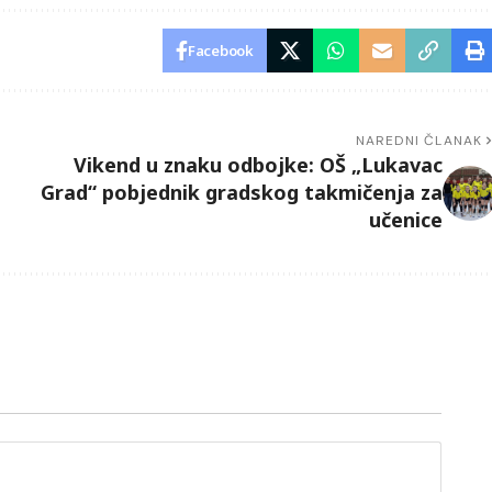
Facebook
NAREDNI ČLANAK
Vikend u znaku odbojke: OŠ „Lukavac
a
Grad“ pobjednik gradskog takmičenja za
učenice