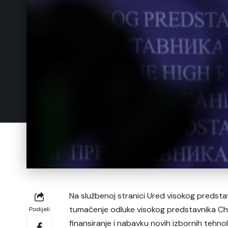
Na službenoj stranici Ured visokog predstav
tumačenje odluke visokog predstavnika Chri
Podijeli
finansiranje i nabavku novih izbornih tehno