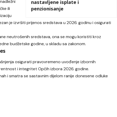
nadležni
nastavljene isplate i
penzionisanje
ke ili
izaciju
ezan je izvršiti prijenos sredstava u 2026. godinu i osigurati
ane neutrošenih sredstava, ona se mogu koristiti kroz
naredne budžetske godine, u skladu sa zakonom.
ces
pojašnjenja osigurati pravovremeno uvođenje izbornih
arentnost i integritet Općih izbora 2026. godine.
h i smatra se sastavnim dijelom ranije donesene odluke