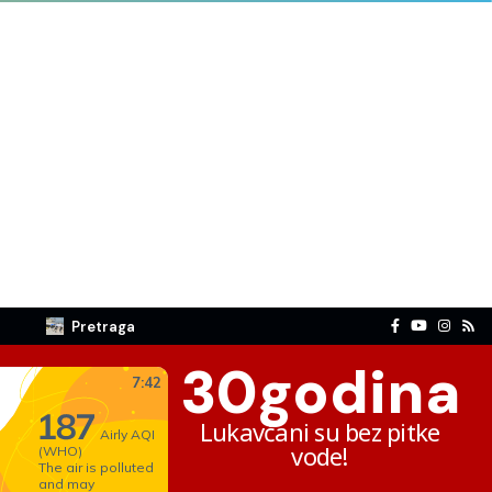
Pretraga
30
godina
Lukavčani su bez pitke
vode!